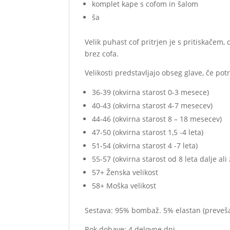
komplet kape s cofom in šalom
ša
Velik puhast cof pritrjen je s pritiskačem
brez cofa.
Velikosti predstavljajo obseg glave, če 
36-39 (okvirna starost 0-3 mesece)
40-43 (okvirna starost 4-7 mesecev)
44-46 (okvirna starost 8 – 18 mesecev)
47-50 (okvirna starost 1,5 -4 leta)
51-54 (okvirna starost 4 -7 leta)
55-57 (okvirna starost od 8 leta dalje al
57+ Ženska velikost
58+ Moška velikost
Sestava: 95% bombaž. 5% elastan (prevešan
Rok dobave: 4 delovne dni.