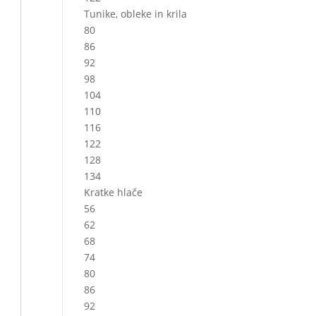
Tunike, obleke in krila
80
86
92
98
104
110
116
122
128
134
Kratke hlače
56
62
68
74
80
86
92