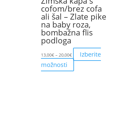
Zimska kapa s
cofom/brez cofa
ali šal – Zlate pike
na baby roza,
bombažna flis
podloga
Price
Izberite
13,00
€
–
20,00
€
range:
This
možnosti
13,00€
product
through
has
20,00€
multiple
variants.
The
options
may
be
chosen
on