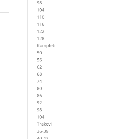
98
104
110
116
122
128
Kompleti
50
56
62
68
74
80
86
92
98
104
Trakovi
36-39
40-43