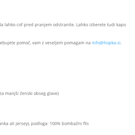
, da lahko cof pred pranjem odstranite. Lahko izberete tudi kapo
potrebujete pomoč, vam z veseljem pomagam na
info@hopka.si
.
i za manjši ženski obseg glave)
ka ali jersey), podloga: 100% bombažni flis