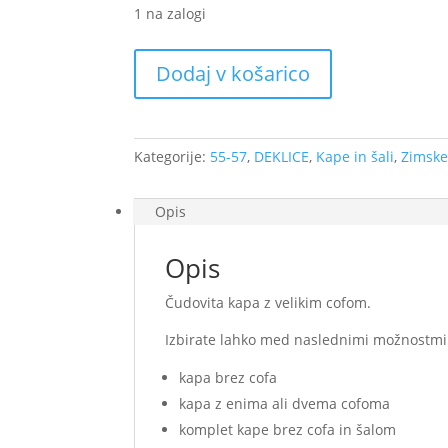
1 na zalogi
Zimska
Dodaj v košarico
kapa
s
cofom
-
Kategorije:
55-57
,
DEKLICE
,
Kape in šali
,
Zimske
Pisane
pike
Opis
velikost
55-
Opis
57
(na
Čudovita kapa z velikim cofom.
zalogi)
količina
Izbirate lahko med naslednimi možnostmi
kapa brez cofa
kapa z enima ali dvema cofoma
komplet kape brez cofa in šalom