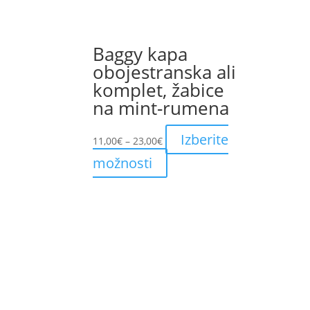
the
product
page
Baggy kapa
obojestranska ali
komplet, žabice
na mint-rumena
Price
Izberite
11,00
€
–
23,00
€
range:
This
možnosti
11,00€
product
through
has
23,00€
multiple
variants.
The
options
may
be
chosen