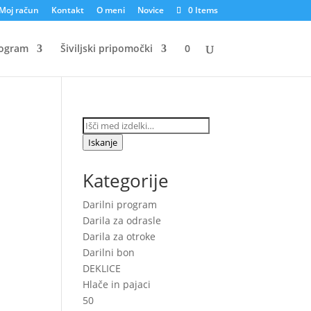
Moj račun
Kontakt
O meni
Novice
0 Items
rogram
Šiviljski pripomočki
0
Išči:
Iskanje
Kategorije
Darilni program
Darila za odrasle
Darila za otroke
Darilni bon
DEKLICE
Hlače in pajaci
50