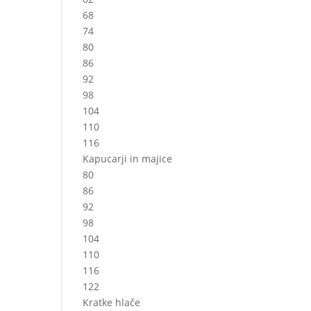
68
74
80
86
92
98
104
110
116
Kapucarji in majice
80
86
92
98
104
110
116
122
Kratke hlače