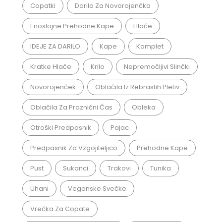
Copatki
Darilo Za Novorojenčka
Enoslojne Prehodne Kape
Hlače
IDEJE ZA DARILO
Kape
Komplet
Kratke Hlače
Krilo
Nepremočljivi Slinčki
Novorojenček
Oblačila Iz Rebrastih Pletiv
Oblačila Za Praznični Čas
Obleka
Otroški Predpasnik
Pajac
Predpasnik Za Vzgojiteljico
Prehodne Kape
Pust
Sukanci
Trakovi
Tunika
Uhani
Veganske Svečke
Vrečka Za Copate