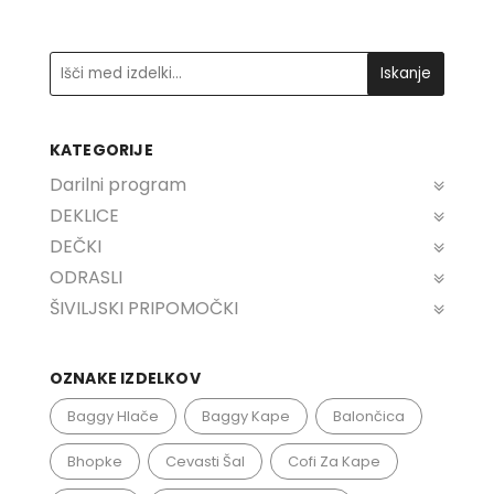
be
chosen
Iskanje
on
the
product
KATEGORIJE
page
Darilni program
DEKLICE
DEČKI
ODRASLI
ŠIVILJSKI PRIPOMOČKI
OZNAKE IZDELKOV
Baggy Hlače
Baggy Kape
Balončica
Bhopke
Cevasti Šal
Cofi Za Kape