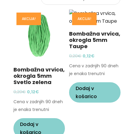
AKCIJA!
AKCIJA!
Bombažna vrvica,
okrogla 5mm
Taupe
Original
Current
0,20
€
0,12
€
price
price
Cena v zadnjih 90 dneh
Bombažna vrvica,
was:
is:
je enaka trenutni
okrogla 5mm
0,20€.
0,12€.
Svetlo zelena
Dodaj v
Original
Current
0,20
€
0,12
€
košarico
price
price
Cena v zadnjih 90 dneh
was:
is:
je enaka trenutni
0,20€.
0,12€.
Dodaj v
košarico