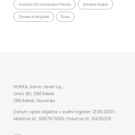
Vrečka Za Umazano Perilo
Zimske Kape
Zimski Kompleti
Šola
HOPKA, Samo Vesel s.p.,
Unec 8D, 1381 Rakek
1381 Rakek, Slovenija
Datum vpisa objekta v sodni register: 21.05.2023 I
Matična št.: 9397671000 I Davčna št.: 64292231