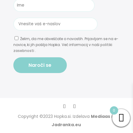
Želim, da me obveščate o novostih. Prijavljam se na e-
novice, ki jih pošilja Hopka. Več informacij v naši
politiki
zasebnosti
.
Naroči se
0
Copyright ©2023 Hopka.si. Izdelava
Mediaas
in
Jadranka.eu