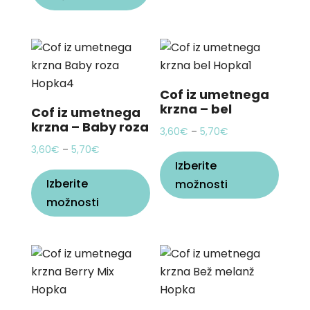
Cof iz umetnega
krzna – bel
Cof iz umetnega
krzna – Baby roza
Price
3,60
€
–
5,70
€
This
Price
range:
3,60
€
–
5,70
€
Izberite
This
produ
range:
3,60€
Izberite
product
možnosti
has
3,60€
through
možnosti
has
multi
through
5,70€
multiple
varian
5,70€
variants.
The
The
optio
options
may
may
be