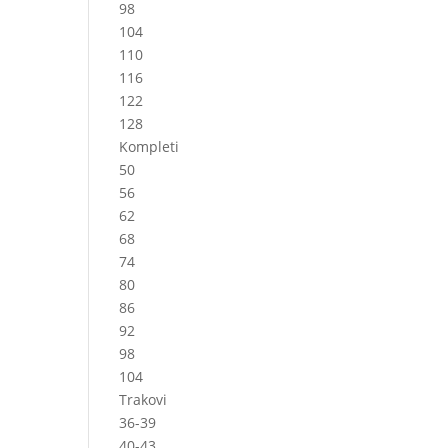
98
104
110
116
122
128
Kompleti
50
56
62
68
74
80
86
92
98
104
Trakovi
36-39
40-43