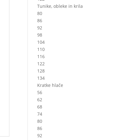
Tunike, obleke in krila
80
86
92
98
104
110
116
122
128
134
Kratke hlače
56
62
68
74
80
86
92