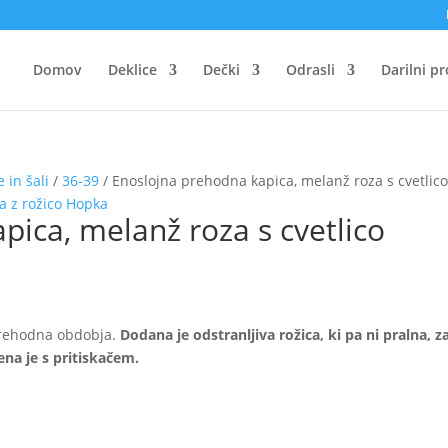
Domov
Deklice
Dečki
Odrasli
Darilni p
 in šali
/
36-39
/ Enoslojna prehodna kapica, melanž roza s cvetlic
pica, melanž roza s cvetlico
prehodna obdobja.
Dodana je odstranljiva rožica, ki pa ni pralna, z
ena je s pritiskačem.