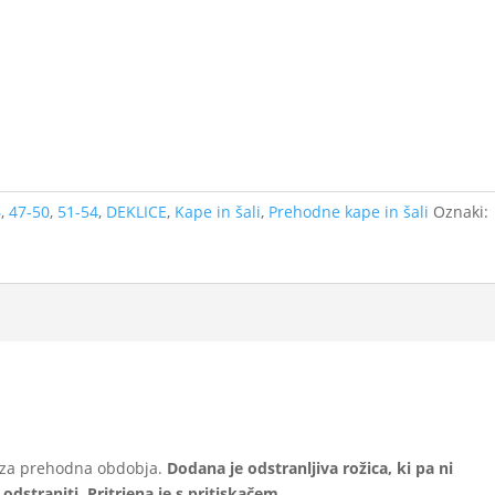
6
,
47-50
,
51-54
,
DEKLICE
,
Kape in šali
,
Prehodne kape in šali
Oznaki:
 za prehodna obdobja.
Dodana je odstranljiva rožica, ki pa ni
odstraniti. Pritrjena je s pritiskačem.