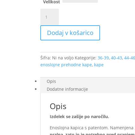
Velikost
Enoslojna
prehodna
kapica,
Dodaj v košarico
melanž
roza
s
cvetlico
Šifra:
Ni na voljo
Kategorije:
36-39
,
40-43
,
44-4
količina
enoslojne prehodne kape
,
kape
Opis
Dodatne informacije
Opis
Izdelek se zašije po naročilu.
Enoslojna kapica s patentom. Namenjena
pralna, zato jo je potrebno pred pranjem 