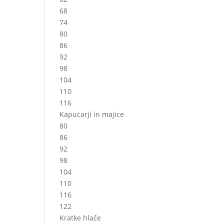
68
74
80
86
92
98
104
110
116
Kapucarji in majice
80
86
92
98
104
110
116
122
Kratke hlače