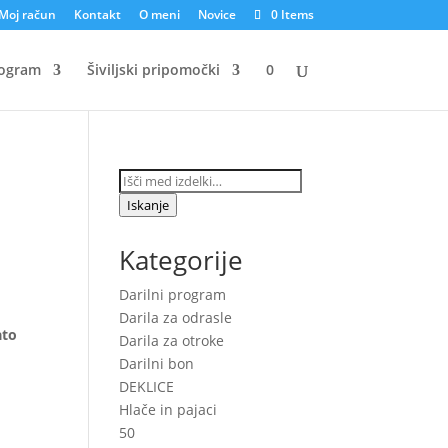
Moj račun
Kontakt
O meni
Novice
0 Items
rogram
Šiviljski pripomočki
0
Išči:
o
Iskanje
Kategorije
Darilni program
Darila za odrasle
ato
Darila za otroke
Darilni bon
DEKLICE
Hlače in pajaci
50