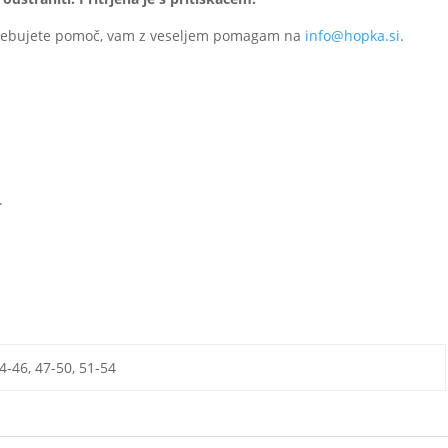
potrebujete pomoč, vam z veseljem pomagam na
info@hopka.si
.
.
4-46, 47-50, 51-54