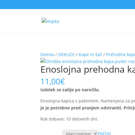
Domov
/
DEKLICE
/
Kape in šali
/
Prehodne kape
Enoslojna prehodna ka
11,00
€
Izdelek se zašije po naročilu.
Enoslojna kapica s patentom. Namenjena za 
jo je potrebno pred pranjem odstraniti. Pritrj
Rok dobave: 10 delovnih dni.
Počisti