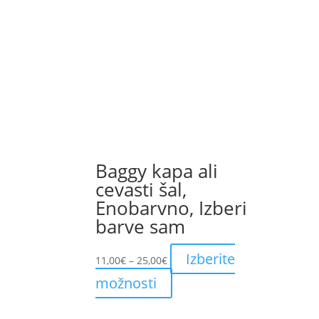
Baggy kapa ali
cevasti šal,
Enobarvno, Izberi
barve sam
Price
Izberite
11,00
€
–
25,00
€
range:
This
možnosti
11,00€
product
through
has