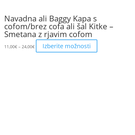
Navadna ali Baggy Kapa s
cofom/brez cofa ali šal Kitke –
Smetana z rjavim cofom
Price
This
Izberite možnosti
11,00
€
–
24,00
€
range:
product
11,00€
has
through
multiple
24,00€
variants.
The
options
may
be
chosen
on
the