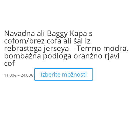
Navadna ali Baggy Kapa s
cofom/brez cofa ali šal iz
rebrastega jerseya – Temno modra,
bombažna podloga oranžno rjavi
cof
Price
This
Izberite možnosti
11,00
€
–
24,00
€
range:
product
11,00€
has
through
multiple
24,00€
variants.
The
options
may