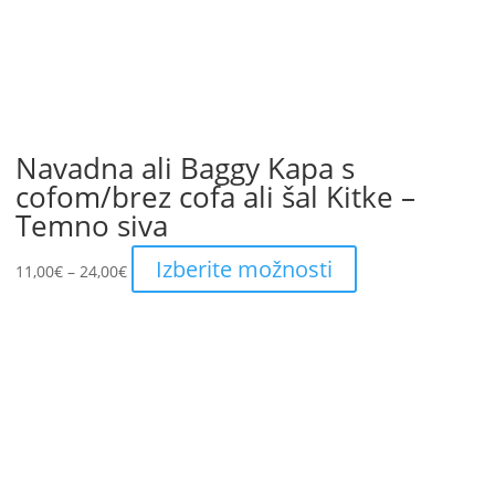
Navadna ali Baggy Kapa s
cofom/brez cofa ali šal Kitke –
Temno siva
Price
This
Izberite možnosti
11,00
€
–
24,00
€
range:
product
11,00€
has
through
multiple
24,00€
variants.
The
options
may
be