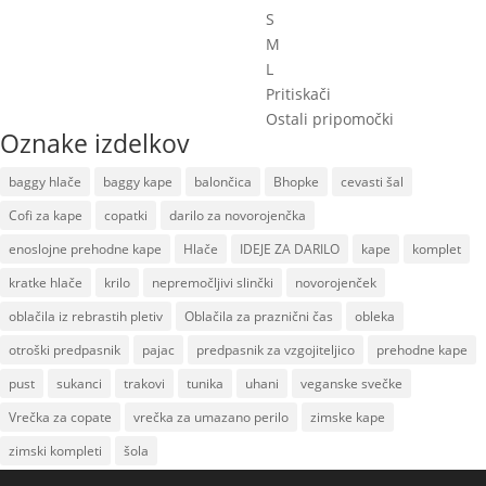
S
M
L
Pritiskači
Ostali pripomočki
Oznake izdelkov
baggy hlače
baggy kape
balončica
Bhopke
cevasti šal
Cofi za kape
copatki
darilo za novorojenčka
enoslojne prehodne kape
Hlače
IDEJE ZA DARILO
kape
komplet
kratke hlače
krilo
nepremočljivi slinčki
novorojenček
oblačila iz rebrastih pletiv
Oblačila za praznični čas
obleka
otroški predpasnik
pajac
predpasnik za vzgojiteljico
prehodne kape
pust
sukanci
trakovi
tunika
uhani
veganske svečke
Vrečka za copate
vrečka za umazano perilo
zimske kape
zimski kompleti
šola