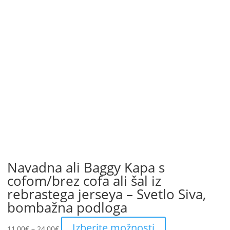
Navadna ali Baggy Kapa s
cofom/brez cofa ali šal iz
rebrastega jerseya – Svetlo Siva,
bombažna podloga
Price
This
Izberite možnosti
11,00
€
–
24,00
€