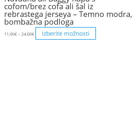
cofom/brez cofa ali šal iz
rebrastega jerseya – Temno modra,
bombažna podloga
Price
This
Izberite možnosti
11,00
€
–
24,00
€
range:
product
11,00€
has
through
multiple
24,00€
variants.
The
options
may
be
chosen
on
the
product
page