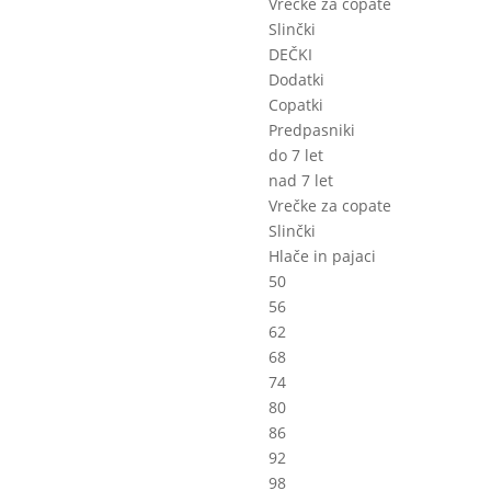
Vrečke za copate
Slinčki
DEČKI
Dodatki
Copatki
Predpasniki
do 7 let
nad 7 let
Vrečke za copate
Slinčki
Hlače in pajaci
50
56
62
68
74
80
86
92
98