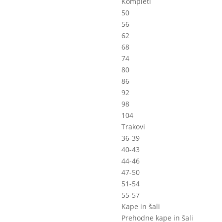
Kompleti
50
56
62
68
74
80
86
92
98
104
Trakovi
36-39
40-43
44-46
47-50
51-54
55-57
Kape in šali
Prehodne kape in šali