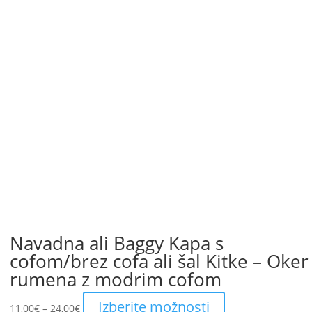
Navadna ali Baggy Kapa s
cofom/brez cofa ali šal Kitke – Oker
rumena z modrim cofom
Price
This
Izberite možnosti
11,00
€
–
24,00
€