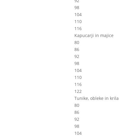
92
98
104
110
116
Kapucarji in majice
80
86
92
98
104
110
116
122
Tunike, obleke in krila
80
86
92
98
104