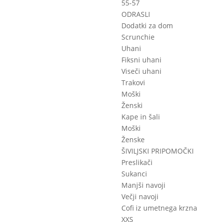
55-57
ODRASLI
Dodatki za dom
Scrunchie
Uhani
Fiksni uhani
Viseči uhani
Trakovi
Moški
Ženski
Kape in šali
Moški
Ženske
ŠIVILJSKI PRIPOMOČKI
Preslikači
Sukanci
Manjši navoji
Večji navoji
Cofi iz umetnega krzna
XXS