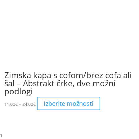
Zimska kapa s cofom/brez cofa ali
šal – Abstrakt črke, dve možni
podlogi
Price
This
Izberite možnosti
11,00
€
–
24,00
€
range:
product
11,00€
has
through
multiple
24,00€
variants.
1