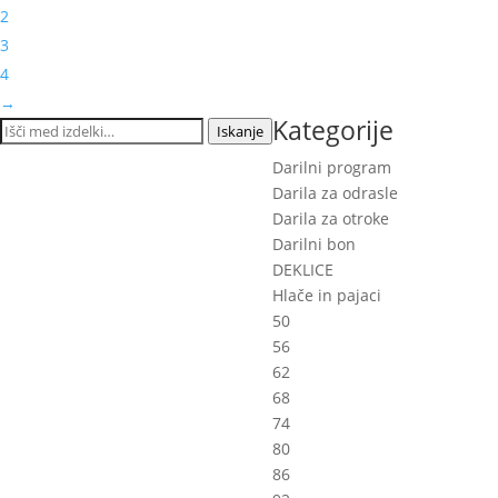
The
2
options
3
may
4
be
→
Kategorije
chosen
Išči:
Iskanje
on
Darilni program
the
Darila za odrasle
product
Darila za otroke
page
Darilni bon
DEKLICE
Hlače in pajaci
50
56
62
68
74
80
86