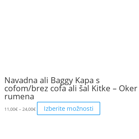
Navadna ali Baggy Kapa s
cofom/brez cofa ali šal Kitke – Oker
rumena
Price
This
Izberite možnosti
11,00
€
–
24,00
€
range:
product
11,00€
has
through
multiple