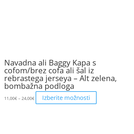
Navadna ali Baggy Kapa s
cofom/brez cofa ali šal iz
rebrastega jerseya – Alt zelena,
bombažna podloga
Price
This
Izberite možnosti
11,00
€
–
24,00
€
range:
product
11,00€
has
through
multiple
24,00€
variants.