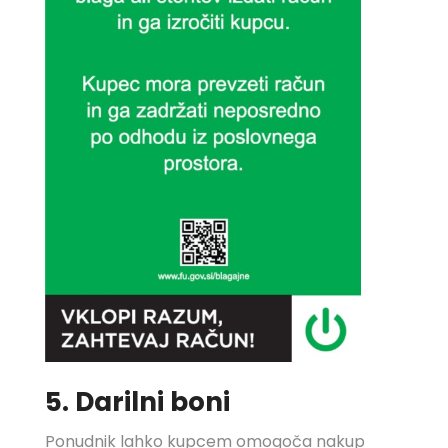
5. Darilni boni
Ponudnik lahko kupcem omogoča nakup