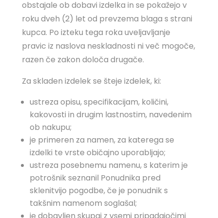
obstajale ob dobavi izdelka in se pokažejo v
roku dveh (2) let od prevzema blaga s strani
kupca. Po izteku tega roka uveljavljanje
pravic iz naslova neskladnosti ni več mogoče,
razen če zakon določa drugače.
Za skladen izdelek se šteje izdelek, ki:
ustreza opisu, specifikacijam, količini,
kakovosti in drugim lastnostim, navedenim
ob nakupu;
je primeren za namen, za katerega se
izdelki te vrste običajno uporabljajo;
ustreza posebnemu namenu, s katerim je
potrošnik seznanil Ponudnika pred
sklenitvijo pogodbe, če je ponudnik s
takšnim namenom soglašal;
je dobavljen skupaj z vsemi pripadajočimi