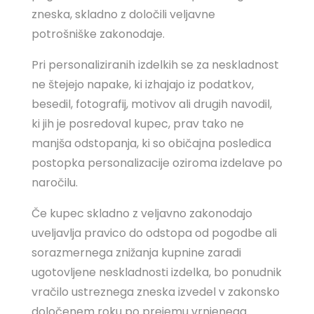
zneska, skladno z določili veljavne
potrošniške zakonodaje.
Pri personaliziranih izdelkih se za neskladnost
ne štejejo napake, ki izhajajo iz podatkov,
besedil, fotografij, motivov ali drugih navodil,
ki jih je posredoval kupec, prav tako ne
manjša odstopanja, ki so običajna posledica
postopka personalizacije oziroma izdelave po
naročilu.
Če kupec skladno z veljavno zakonodajo
uveljavlja pravico do odstopa od pogodbe ali
sorazmernega znižanja kupnine zaradi
ugotovljene neskladnosti izdelka, bo ponudnik
vračilo ustreznega zneska izvedel v zakonsko
določenem roku po prejemu vrnjenega