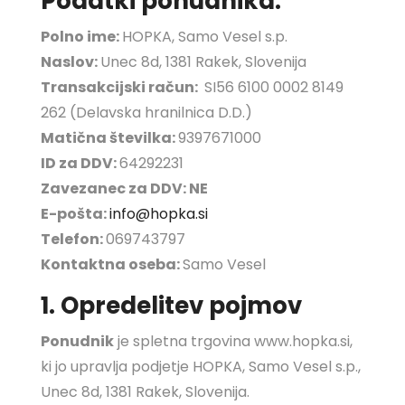
Podatki ponudnika:
Polno ime:
HOPKA, Samo Vesel s.p.
Naslov:
Unec 8d, 1381 Rakek, Slovenija
Transakcijski račun:
SI56 6100 0002 8149
262 (Delavska hranilnica D.D.)
Matična številka:
9397671000
ID za DDV:
64292231
Zavezanec za DDV: NE
E-pošta:
info@hopka.si
Telefon:
069743797
Kontaktna oseba:
Samo Vesel
1. Opredelitev pojmov
Ponudnik
je spletna trgovina www.hopka.si,
ki jo upravlja podjetje HOPKA, Samo Vesel s.p.,
Unec 8d, 1381 Rakek, Slovenija.