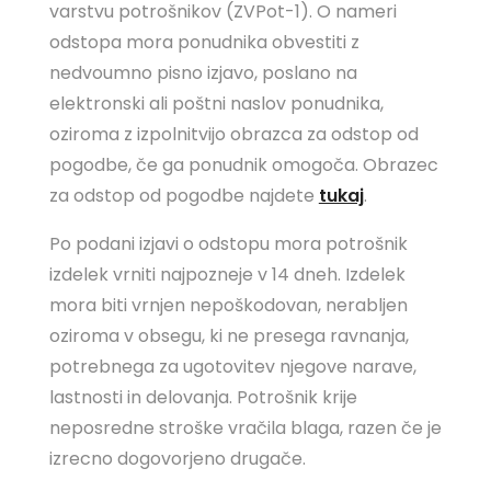
varstvu potrošnikov (ZVPot-1). O nameri
odstopa mora ponudnika obvestiti z
nedvoumno pisno izjavo, poslano na
elektronski ali poštni naslov ponudnika,
oziroma z izpolnitvijo obrazca za odstop od
pogodbe, če ga ponudnik omogoča. Obrazec
za odstop od pogodbe najdete
tukaj
.
Po podani izjavi o odstopu mora potrošnik
izdelek vrniti najpozneje v 14 dneh. Izdelek
mora biti vrnjen nepoškodovan, nerabljen
oziroma v obsegu, ki ne presega ravnanja,
potrebnega za ugotovitev njegove narave,
lastnosti in delovanja. Potrošnik krije
neposredne stroške vračila blaga, razen če je
izrecno dogovorjeno drugače.