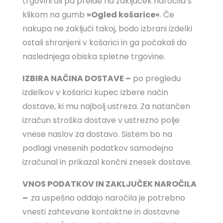
trgovini ali pa preide na zaključek naročila s
klikom na gumb
»Ogled košarice«
. Če
nakupa ne zaključi takoj, bodo izbrani izdelki
ostali shranjeni v košarici in ga počakali do
naslednjega obiska spletne trgovine.
IZBIRA NAČINA DOSTAVE –
po pregledu
izdelkov v košarici kupec izbere način
dostave, ki mu najbolj ustreza. Za natančen
izračun stroška dostave v ustrezno polje
vnese naslov za dostavo. Sistem bo na
podlagi vnesenih podatkov samodejno
izračunal in prikazal končni znesek dostave.
VNOS PODATKOV IN ZAKLJUČEK NAROČILA
–
za uspešno oddajo naročila je potrebno
vnesti zahtevane kontaktne in dostavne