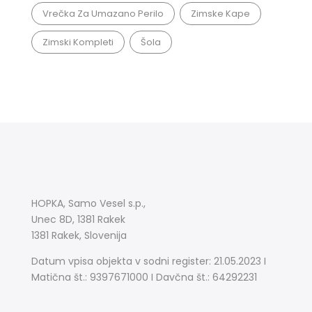
Vrečka Za Umazano Perilo
Zimske Kape
Zimski Kompleti
Šola
HOPKA, Samo Vesel s.p.,
Unec 8D, 1381 Rakek
1381 Rakek, Slovenija
Datum vpisa objekta v sodni register: 21.05.2023 I
Matična št.: 9397671000 I Davčna št.: 64292231