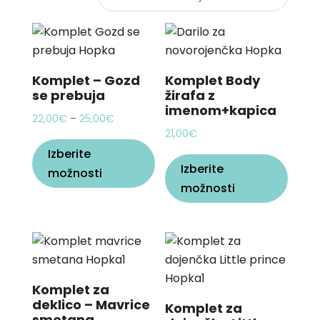
Komplet – Gozd
Komplet Body
se prebuja
žirafa z
imenom+kapica
Price
22,00
€
–
25,00
€
21,00
€
This
range:
This
Izberite
product
22,00€
Izberite
produ
možnosti
has
through
možnosti
has
multiple
25,00€
multi
variants.
varian
The
The
options
optio
may
may
be
Komplet za
be
chosen
deklico – Mavrice
Komplet za
chos
smetana