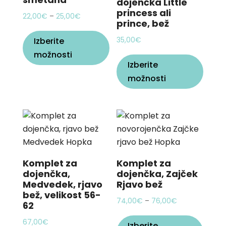
on
dojenčka Little
on
princess ali
the
Price
22,00
€
–
25,00
€
prince, bež
the
product
This
range:
produ
page
35,00
€
Izberite
product
22,00€
page
This
možnosti
has
through
Izberite
produ
multiple
25,00€
možnosti
has
variants.
multi
The
varian
options
The
may
optio
be
may
chosen
be
on
Komplet za
Komplet za
chos
the
dojenčka,
dojenčka, Zajček
on
Medvedek, rjavo
Rjavo bež
product
bež, velikost 56-
the
page
Price
74,00
€
–
76,00
€
62
produ
This
range:
page
67,00
€
Izberite