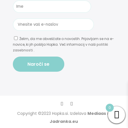
Želim, da me obveščate o novostih. Prijavljam se na e-
novice, ki jih pošilja Hopka. Več informacij v naši
politiki
zasebnosti
.
Naroči se
0
Copyright ©2023 Hopka.si. Izdelava
Mediaas
in
Jadranka.eu