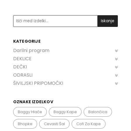
options
may
be
Iskanje
chosen
on
KATEGORIJE
the
Darilni program
product
page
DEKLICE
DEČKI
ODRASLI
ŠIVILJSKI PRIPOMOČKI
OZNAKE IZDELKOV
Baggy Hlače
Baggy Kape
Balončica
Bhopke
Cevasti Šal
Cofi Za Kape