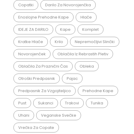
Copatki
Darilo Za Novorojenčka
Enoslojne Prehodne Kape
Hlače
IDEJE ZA DARILO
Kape
Komplet
Kratke Hlače
Krilo
Nepremočljivi Slinčki
Novorojenček
Oblačila Iz Rebrastih Pletiv
Oblačila Za Praznični Čas
Obleka
Otroški Predpasnik
Pajac
Predpasnik Za Vzgojiteljico
Prehodne Kape
Pust
Sukanci
Trakovi
Tunika
Uhani
Veganske Svečke
Vrečka Za Copate