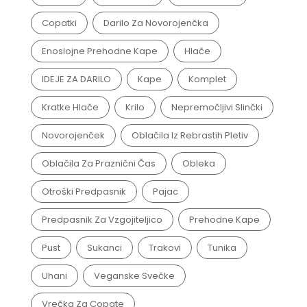
Copatki
Darilo Za Novorojenčka
Enoslojne Prehodne Kape
Hlače
IDEJE ZA DARILO
Kape
Komplet
Kratke Hlače
Krilo
Nepremočljivi Slinčki
Novorojenček
Oblačila Iz Rebrastih Pletiv
Oblačila Za Praznični Čas
Obleka
Otroški Predpasnik
Pajac
Predpasnik Za Vzgojiteljico
Prehodne Kape
Pust
Sukanci
Trakovi
Tunika
Uhani
Veganske Svečke
Vrečka Za Copate