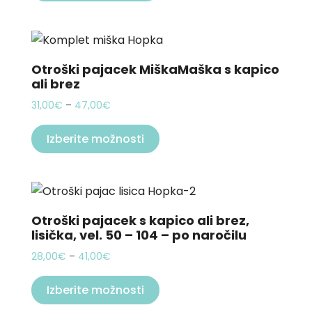
through
on
has
40,00€
the
multiple
product
variants.
page
The
Otroški pajacek MiškaMaška s kapico
ali brez
options
may
Price
31,00
€
–
47,00
€
be
range:
This
31,00€
Izberite možnosti
chosen
product
through
on
has
47,00€
the
multiple
product
variants.
page
The
Otroški pajacek s kapico ali brez,
lisička, vel. 50 – 104 – po naročilu
options
may
Price
28,00
€
–
41,00
€
be
range:
This
28,00€
Izberite možnosti
chosen
product
through
on
has