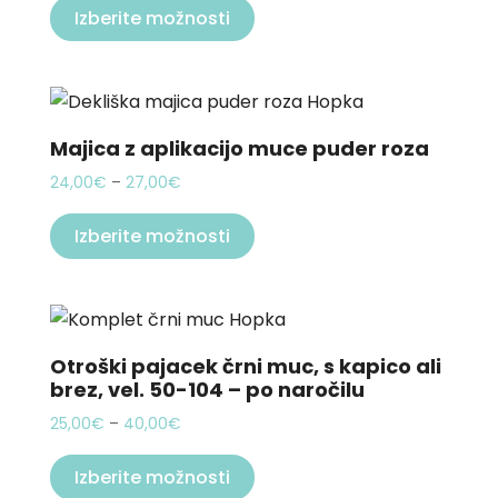
24,00€
Izberite možnosti
product
through
has
27,00€
multiple
variants.
The
Majica z aplikacijo muce puder roza
options
Price
24,00
€
–
27,00
€
may
range:
This
be
24,00€
Izberite možnosti
product
through
chosen
has
27,00€
on
multiple
the
variants.
product
The
Otroški pajacek črni muc, s kapico ali
page
brez, vel. 50-104 – po naročilu
options
may
Price
25,00
€
–
40,00
€
be
range:
This
25,00€
Izberite možnosti
chosen
product