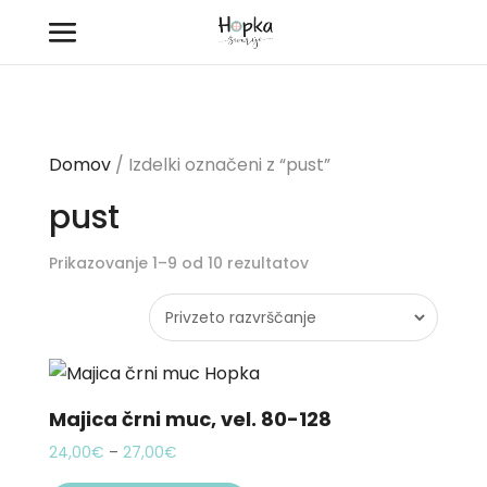
Domov
/ Izdelki označeni z “pust”
pust
Prikazovanje 1–9 od 10 rezultatov
Majica črni muc, vel. 80-128
Price
24,00
€
–
27,00
€
range:
This