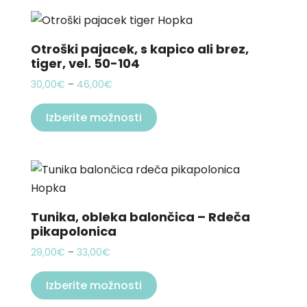
the
multiple
product
variants.
page
The
Otroški pajacek, s kapico ali brez,
tiger, vel. 50-104
options
may
Price
30,00
€
–
46,00
€
be
range:
This
30,00€
Izberite možnosti
chosen
product
through
on
has
46,00€
the
multiple
product
variants.
page
The
options
Tunika, obleka balončica – Rdeča
pikapolonica
may
be
Price
29,00
€
–
33,00
€
chosen
range:
This
29,00€
Izberite možnosti
on
product
through
the
has