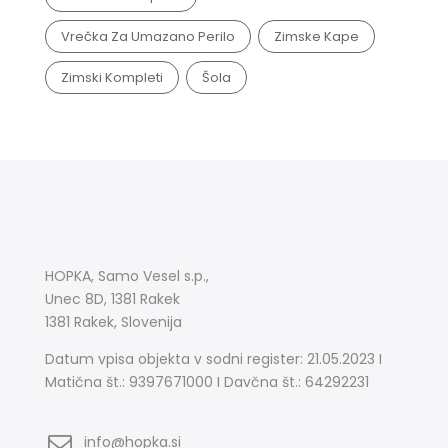
Vrečka Za Umazano Perilo
Zimske Kape
Zimski Kompleti
Šola
HOPKA, Samo Vesel s.p.,
Unec 8D, 1381 Rakek
1381 Rakek, Slovenija
Datum vpisa objekta v sodni register: 21.05.2023 I
Matična št.: 9397671000 I Davčna št.: 64292231
info@hopka.si