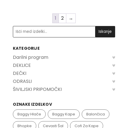
33,00€
product
multiple
page
variants.
1
2
→
The
options
Iskanje
may
be
KATEGORIJE
chosen
Darilni program
on
DEKLICE
the
DEČKI
product
ODRASLI
page
ŠIVILJSKI PRIPOMOČKI
OZNAKE IZDELKOV
Baggy Hlače
Baggy Kape
Balončica
Bhopke
Cevasti Šal
Cofi Za Kape