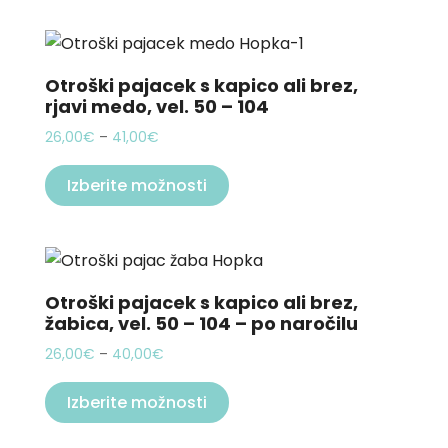
41,00€
the
multiple
product
variants.
page
The
Otroški pajacek s kapico ali brez,
rjavi medo, vel. 50 – 104
options
may
Price
26,00
€
–
41,00
€
be
range:
This
26,00€
Izberite možnosti
chosen
product
through
on
has
41,00€
the
multiple
product
variants.
page
The
Otroški pajacek s kapico ali brez,
žabica, vel. 50 – 104 – po naročilu
options
may
Price
26,00
€
–
40,00
€
be
range:
This
26,00€
Izberite možnosti
chosen
product
through
on
has
40,00€