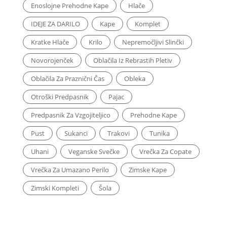
Enoslojne Prehodne Kape
Hlače
IDEJE ZA DARILO
Kape
Komplet
Kratke Hlače
Krilo
Nepremočljivi Slinčki
Novorojenček
Oblačila Iz Rebrastih Pletiv
Oblačila Za Praznični Čas
Obleka
Otroški Predpasnik
Pajac
Predpasnik Za Vzgojiteljico
Prehodne Kape
Pust
Sukanci
Trakovi
Tunika
Uhani
Veganske Svečke
Vrečka Za Copate
Vrečka Za Umazano Perilo
Zimske Kape
Zimski Kompleti
Šola