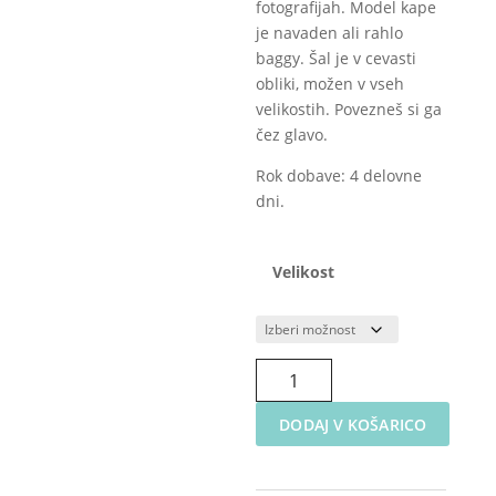
fotografijah. Model kape
je navaden ali rahlo
baggy. Šal je v cevasti
obliki, možen v vseh
velikostih. Povezneš si ga
čez glavo.
Rok dobave: 4 delovne
dni.
Velikost
Zimska
kapa
s
DODAJ V KOŠARICO
cofom
Kitke