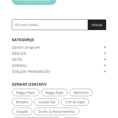
Iskanje
KATEGORIJE
Darilni program
DEKLICE
DEČKI
ODRASLI
ŠIVILJSKI PRIPOMOČKI
OZNAKE IZDELKOV
Baggy Hlače
Baggy Kape
Balončica
Bhopke
Cevasti Šal
Cofi Za Kape
Copatki
Darilo Za Novorojenčka