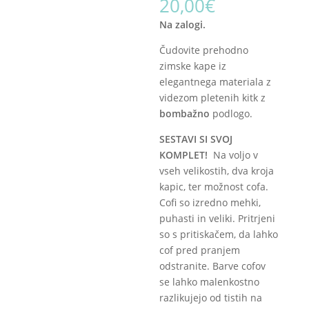
20,00
€
Na zalogi.
Čudovite prehodno
zimske kape iz
elegantnega materiala z
videzom pletenih kitk z
bombažno
podlogo.
SESTAVI SI SVOJ
KOMPLET!
Na voljo v
vseh velikostih, dva kroja
kapic, ter možnost cofa.
Cofi so izredno mehki,
puhasti in veliki. Pritrjeni
so s pritiskačem, da lahko
cof pred pranjem
odstranite. Barve cofov
se lahko malenkostno
razlikujejo od tistih na