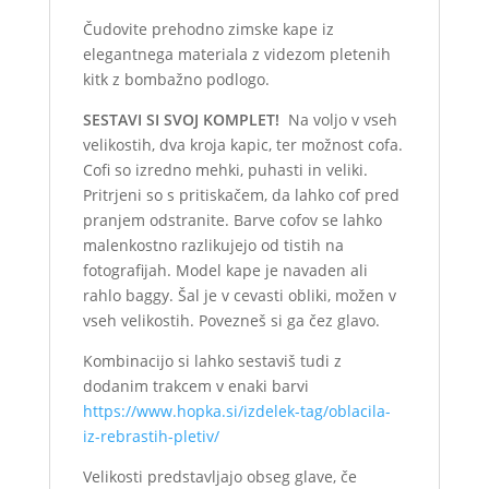
Čudovite prehodno zimske kape iz
elegantnega materiala z videzom pletenih
kitk z bombažno podlogo.
SESTAVI SI SVOJ KOMPLET!
Na voljo v vseh
velikostih, dva kroja kapic, ter možnost cofa.
Cofi so izredno mehki, puhasti in veliki.
Pritrjeni so s pritiskačem, da lahko cof pred
pranjem odstranite. Barve cofov se lahko
malenkostno razlikujejo od tistih na
fotografijah. Model kape je navaden ali
rahlo baggy. Šal je v cevasti obliki, možen v
vseh velikostih. Povezneš si ga čez glavo.
Kombinacijo si lahko sestaviš tudi z
dodanim trakcem v enaki barvi
https://www.hopka.si/izdelek-tag/oblacila-
iz-rebrastih-pletiv/
Velikosti predstavljajo obseg glave, če