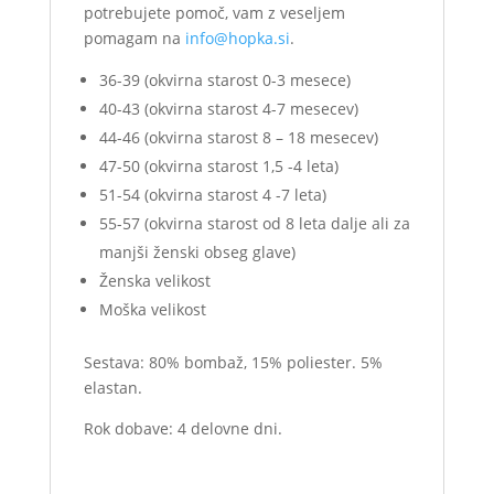
potrebujete pomoč, vam z veseljem
pomagam na
info@hopka.si
.
36-39 (okvirna starost 0-3 mesece)
40-43 (okvirna starost 4-7 mesecev)
44-46 (okvirna starost 8 – 18 mesecev)
47-50 (okvirna starost 1,5 -4 leta)
51-54 (okvirna starost 4 -7 leta)
55-57 (okvirna starost od 8 leta dalje ali za
manjši ženski obseg glave)
Ženska velikost
Moška velikost
Sestava: 80% bombaž, 15% poliester. 5%
elastan.
Rok dobave: 4 delovne dni.