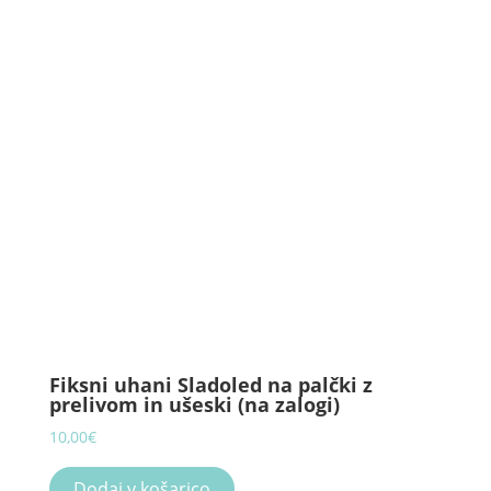
options
may
be
chosen
on
the
product
page
Fiksni uhani Sladoled na palčki z
prelivom in ušeski (na zalogi)
10,00
€
Dodaj v košarico