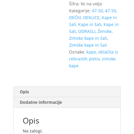
–
Šifra:
Ni na voljo
Svetlo
Kategorije:
47-50
,
47-50
,
siva
DEČKI
,
DEKLICE
,
Kape in
velikost
šali
,
Kape in šali
,
Kape in
47-
šali
,
ODRASLI
,
Ženske
,
50
Zimske kape in šali
,
in
Zimske kape in šali
Ž
Oznake:
kape
,
oblačila iz
(na
rebrastih pletiv
,
zimske
zalogi)
kape
količina
Opis
Dodatne informacije
Opis
Na zalogi.