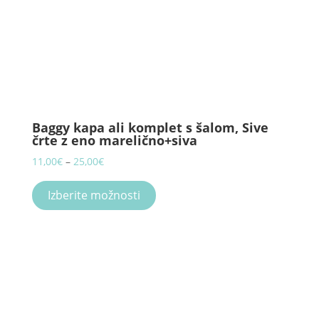
Baggy kapa ali komplet s šalom, Sive
črte z eno marelično+siva
Price
11,00
€
–
25,00
€
range:
This
11,00€
product
Izberite možnosti
through
has
25,00€
multiple
variants.
The
options
may
be