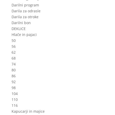
may
Darilni program
be
Darila za odrasle
chosen
Darila za otroke
on
Darilni bon
the
DEKLICE
product
Hlače in pajaci
page
50
56
62
68
74
80
86
92
98
104
110
116
Kapucarji in majice