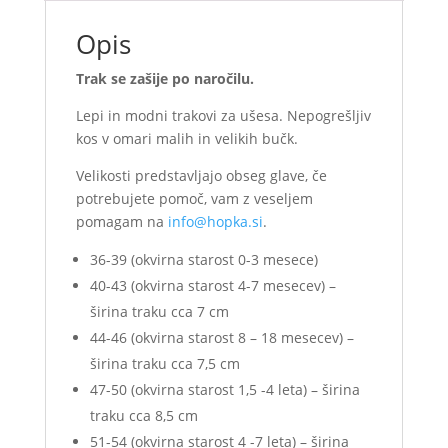
Opis
Trak se zašije po naročilu.
Lepi in modni trakovi za ušesa. Nepogrešljiv
kos v omari malih in velikih bučk.
Velikosti predstavljajo obseg glave, če
potrebujete pomoč, vam z veseljem
pomagam na
info@hopka.si
.
36-39 (okvirna starost 0-3 mesece)
40-43 (okvirna starost 4-7 mesecev) –
širina traku cca 7 cm
44-46 (okvirna starost 8 – 18 mesecev) –
širina traku cca 7,5 cm
47-50 (okvirna starost 1,5 -4 leta) – širina
traku cca 8,5 cm
51-54 (okvirna starost 4 -7 leta) – širina