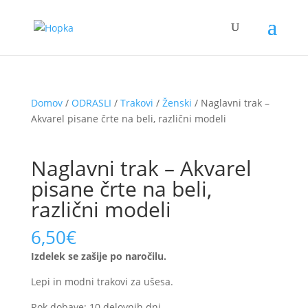
Domov
/
ODRASLI
/
Trakovi
/
Ženski
/ Naglavni trak –
Akvarel pisane črte na beli, različni modeli
Naglavni trak – Akvarel
pisane črte na beli,
različni modeli
6,50
€
Izdelek se zašije po naročilu.
Lepi in modni trakovi za ušesa.
Rok dobave: 10 delovnih dni.