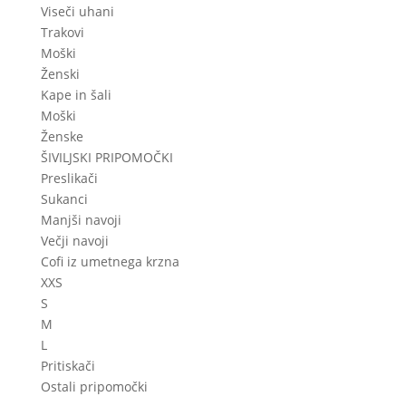
Viseči uhani
Trakovi
Moški
Ženski
Kape in šali
Moški
Ženske
ŠIVILJSKI PRIPOMOČKI
Preslikači
Sukanci
Manjši navoji
Večji navoji
Cofi iz umetnega krzna
XXS
S
M
L
Pritiskači
Ostali pripomočki