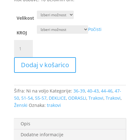
Velikost
Počisti
KROJ
Naglavni
trak
-
Dodaj v košarico
Akvarel
pisane
črte
na
Šifra:
Ni na voljo
Kategorije:
36-39
,
40-43
,
44-46
,
47-
beli,
50
,
51-54
,
55-57
,
DEKLICE
,
ODRASLI
,
Trakovi
,
Trakovi
,
različni
Ženski
Oznaka:
trakovi
modeli
količina
Opis
Dodatne informacije