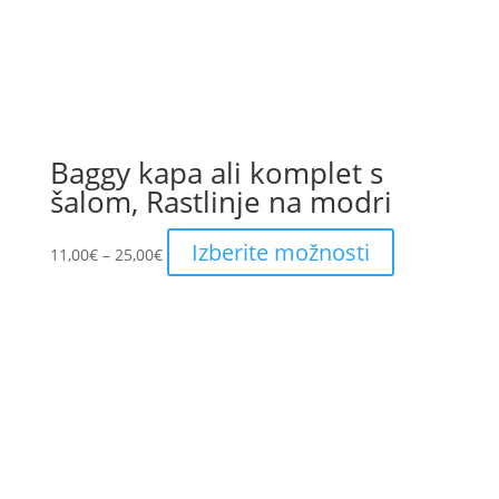
page
Baggy kapa ali komplet s
šalom, Rastlinje na modri
Price
This
Izberite možnosti
11,00
€
–
25,00
€
range:
product
11,00€
has
through
multiple
25,00€
variants.
The
options
may
be
chosen