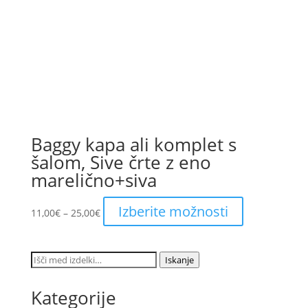
on
the
product
page
Baggy kapa ali komplet s
šalom, Sive črte z eno
marelično+siva
Price
This
Izberite možnosti
11,00
€
–
25,00
€
range:
product
11,00€
has
through
multiple
Išči:
Iskanje
25,00€
variants.
The
Kategorije
options