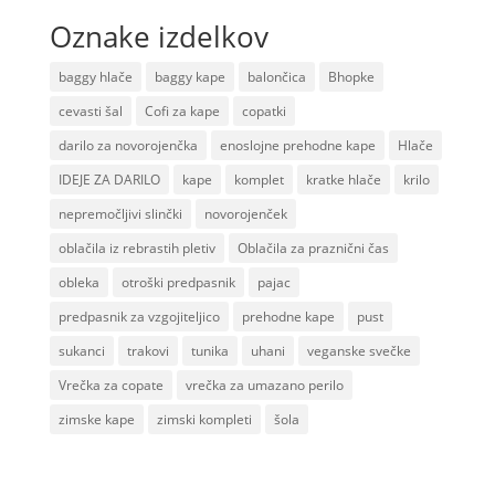
Oznake izdelkov
baggy hlače
baggy kape
balončica
Bhopke
cevasti šal
Cofi za kape
copatki
darilo za novorojenčka
enoslojne prehodne kape
Hlače
IDEJE ZA DARILO
kape
komplet
kratke hlače
krilo
nepremočljivi slinčki
novorojenček
oblačila iz rebrastih pletiv
Oblačila za praznični čas
obleka
otroški predpasnik
pajac
predpasnik za vzgojiteljico
prehodne kape
pust
sukanci
trakovi
tunika
uhani
veganske svečke
Vrečka za copate
vrečka za umazano perilo
zimske kape
zimski kompleti
šola