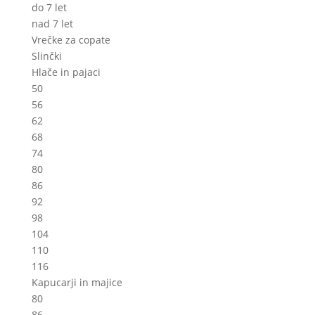
do 7 let
nad 7 let
Vrečke za copate
Slinčki
Hlače in pajaci
50
56
62
68
74
80
86
92
98
104
110
116
Kapucarji in majice
80
86