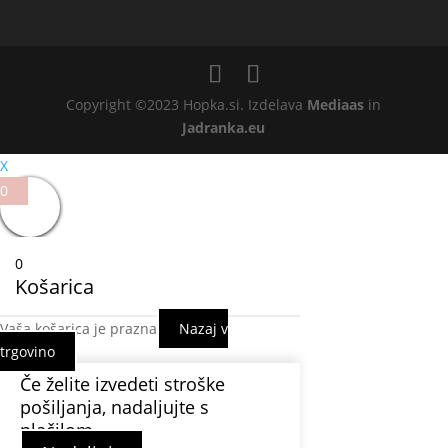
Copyright ©2023 Hopka.si. Izdelava
Mediaas
in
Jadranka.eu
X
0
0
Košarica
Vaša košarica je prazna
Nazaj v
trgovino
Če želite izvedeti stroške
pošiljanja, nadaljujte s
plačilom.