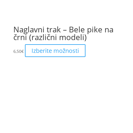
Naglavni trak – Bele pike na
črni (različni modeli)
This
Izberite možnosti
6,50
€
product
has
multiple
variants.
The
options
may
be
chosen
on
the
product