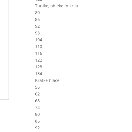
Tunike, obleke in krila
80
86
92
98
104
110
116
122
128
134
Kratke hlače
56
62
68
74
80
86
92