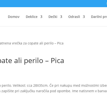
Domov
Deklice
Dečki
Odrasli
Darilni p
latnena vrečka za copate ali perilo – Pica
te ali perilo – Pica
 perilo. Velikost: cca 28X35cm. Če pri nakupu med možnostmi izbe
im zapišite pri zaključku naročila pod opombe. Ime natisnem v barvah