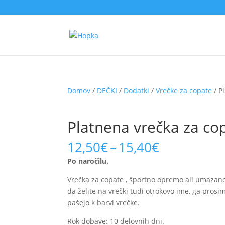
Domov
/
DEČKI
/
Dodatki
/
Vrečke za copate
/ P
Platnena vrečka za copa
Price
12,50
€
–
15,40
€
range:
Po naročilu.
12,50€
through
Vrečka za copate , športno opremo ali umazano
15,40€
da želite na vrečki tudi otrokovo ime, ga pros
pašejo k barvi vrečke.
Rok dobave: 10 delovnih dni.