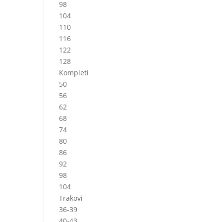
98
104
110
116
122
128
Kompleti
50
56
62
68
74
80
86
92
98
104
Trakovi
36-39
40-43