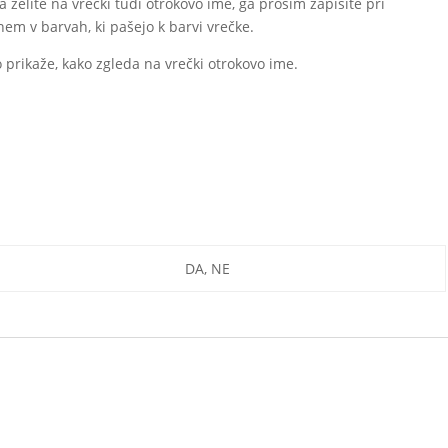
želite na vrečki tudi otrokovo ime, ga prosim zapišite pri
em v barvah, ki pašejo k barvi vrečke.
 prikaže, kako zgleda na vrečki otrokovo ime.
DA, NE