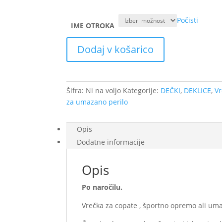
Počisti
IME OTROKA
Platnena
Dodaj v košarico
vrečka
za
copate
ali
Šifra:
Ni na voljo
Kategorije:
DEČKI
,
DEKLICE
,
Vr
perilo
za umazano perilo
-
Pica
Opis
količina
Dodatne informacije
Opis
Po naročilu.
Vrečka za copate , športno opremo ali uma