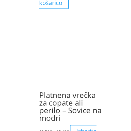
košarico
Platnena vrečka
za copate ali
perilo – Sovice na
modri
Price