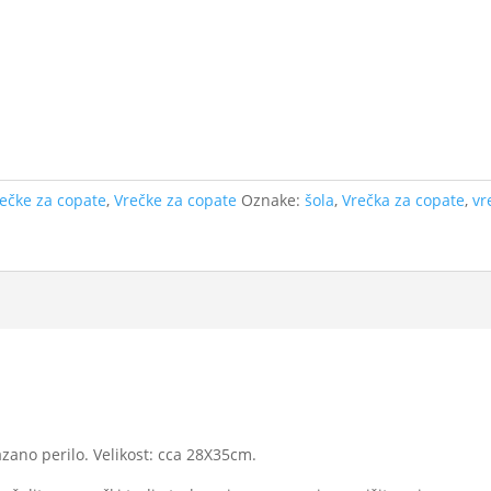
ečke za copate
,
Vrečke za copate
Oznake:
šola
,
Vrečka za copate
,
vr
zano perilo. Velikost: cca 28X35cm.