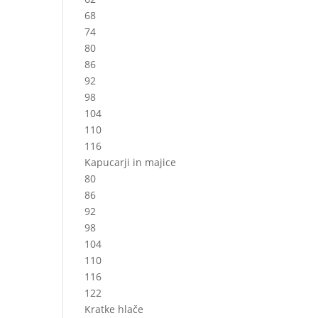
68
74
80
86
92
98
104
110
116
Kapucarji in majice
80
86
92
98
104
110
116
122
Kratke hlače