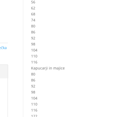
56
62
68
74
80
86
92
98
ečka
104
110
116
Kapucarji in majice
80
86
92
98
104
110
116
122