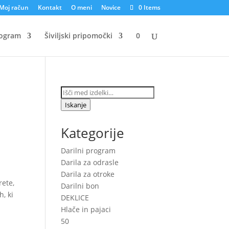
Moj račun
Kontakt
O meni
Novice
0 Items
rogram
Šiviljski pripomočki
0
Išči:
Iskanje
Kategorije
Darilni program
Darila za odrasle
Darila za otroke
rete,
Darilni bon
, ki
DEKLICE
Hlače in pajaci
50