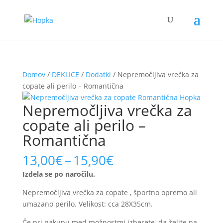
Domov
/
DEKLICE
/
Dodatki
/ Nepremočljiva vrečka za
copate ali perilo – Romantična
Nepremočljiva vrečka za
copate ali perilo –
Romantična
Price
13,00
€
–
15,90
€
range:
Izdela se po naročilu.
13,00€
through
Nepremočljiva vrečka za copate , športno opremo ali
15,90€
umazano perilo. Velikost: cca 28X35cm.
Če pri nakupu med možnostmi izberete, da želite na