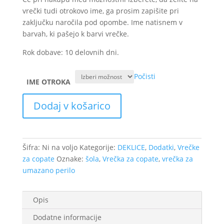
vrečki tudi otrokovo ime, ga prosim zapišite pri
zaključku naročila pod opombe. Ime natisnem v
barvah, ki pašejo k barvi vrečke.
Rok dobave: 10 delovnih dni.
Počisti
IME OTROKA
Nepremočljiva
Dodaj v košarico
vrečka
za
copate
ali
Šifra:
Ni na voljo
Kategorije:
DEKLICE
,
Dodatki
,
Vrečke
perilo
za copate
Oznake:
šola
,
Vrečka za copate
,
vrečka za
-
umazano perilo
Romantična
količina
Opis
Dodatne informacije