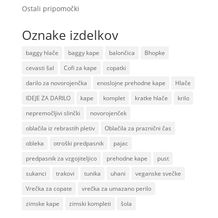
Ostali pripomočki
Oznake izdelkov
baggy hlače
baggy kape
balončica
Bhopke
cevasti šal
Cofi za kape
copatki
darilo za novorojenčka
enoslojne prehodne kape
Hlače
IDEJE ZA DARILO
kape
komplet
kratke hlače
krilo
nepremočljivi slinčki
novorojenček
oblačila iz rebrastih pletiv
Oblačila za praznični čas
obleka
otroški predpasnik
pajac
predpasnik za vzgojiteljico
prehodne kape
pust
sukanci
trakovi
tunika
uhani
veganske svečke
Vrečka za copate
vrečka za umazano perilo
zimske kape
zimski kompleti
šola