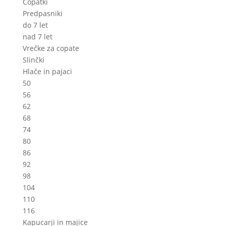
Copatki
Predpasniki
do 7 let
nad 7 let
Vrečke za copate
Slinčki
Hlače in pajaci
50
56
62
68
74
80
86
92
98
104
110
116
Kapucarji in majice