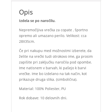
Opis
Izdela se po naročilu.
Nepremočljiva vrečka za copate , športno
opremo ali umazano perilo. Velikost: cca
28X35cm.
Če pri nakupu med možnostmi izberete, da
želite na vrečki tudi otrokovo ime, ga prosim
zapišite pri zaključku naročila pod opombe.
Ime natisnem v barvah, ki pašejo k barvi
vrečke. Ime bo izdelano na tak način, kot
prikazuje druga slika. (simbolična).
Material: 100% Poliester, PU
Rok dobave: 10 delovnih dni.