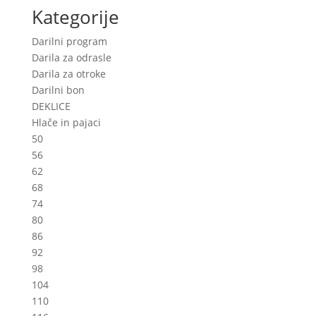
The
Kategorije
options
may
Darilni program
be
Darila za odrasle
chosen
Darila za otroke
on
Darilni bon
the
DEKLICE
product
Hlače in pajaci
page
50
56
62
68
74
80
86
92
98
104
110