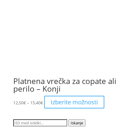
Platnena vrečka za copate ali
perilo – Konji
Price
This
Izberite možnosti
12,50
€
–
15,40
€
range:
product
12,50€
has
through
multiple
Išči:
Iskanje
15,40€
variants.