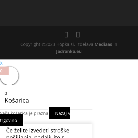
Copyright ©2023 Hopka.si. Izdelava
Mediaas
in
Jadranka.eu
X
0
0
Košarica
Vaša košarica je prazna
Nazaj v
trgovino
Če želite izvedeti stroške
pošiljanja, nadaljujte s