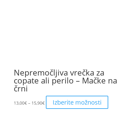
chosen
on
the
product
page
Nepremočljiva vrečka za
copate ali perilo – Mačke na
črni
Price
This
Izberite možnosti
13,00
€
–
15,90
€
range:
product
13,00€
has
through
multiple
15,90€
variants.
The