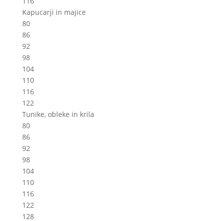
116
Kapucarji in majice
80
86
92
98
104
110
116
122
Tunike, obleke in krila
80
86
92
98
104
110
116
122
128