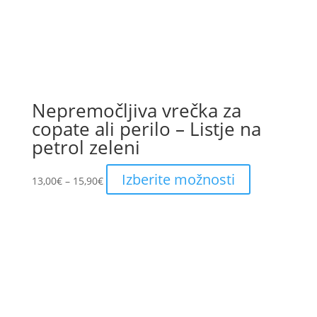
Nepremočljiva vrečka za
copate ali perilo – Listje na
petrol zeleni
Price
This
Izberite možnosti
13,00
€
–
15,90
€
range:
product
13,00€
has
through
multiple
15,90€
variants.
The
options
may
be