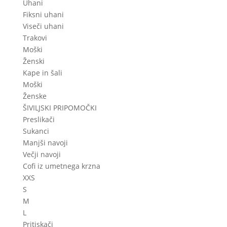
Uhani
Fiksni uhani
Viseči uhani
Trakovi
Moški
Ženski
Kape in šali
Moški
Ženske
ŠIVILJSKI PRIPOMOČKI
Preslikači
Sukanci
Manjši navoji
Večji navoji
Cofi iz umetnega krzna
XXS
S
M
L
Pritiskači