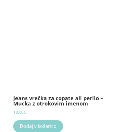
may
be
chosen
on
the
product
page
Jeans vrečka za copate ali perilo –
Mucka z otrokovim imenom
18,00
€
Dodaj v košarico