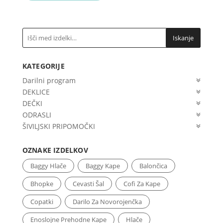
Iskanje
KATEGORIJE
Darilni program
DEKLICE
DEČKI
ODRASLI
ŠIVILJSKI PRIPOMOČKI
OZNAKE IZDELKOV
Baggy Hlače
Baggy Kape
Balončica
Bhopke
Cevasti Šal
Cofi Za Kape
Copatki
Darilo Za Novorojenčka
Enoslojne Prehodne Kape
Hlače