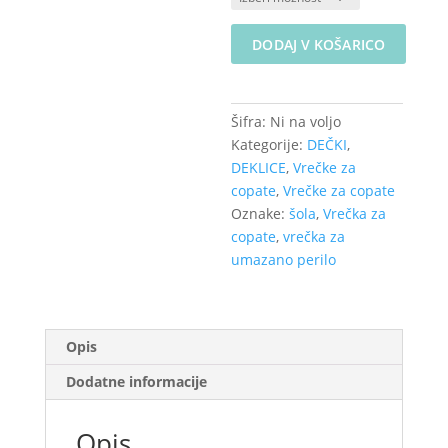
Platnena
DODAJ V KOŠARICO
vrečka
za
copate
Šifra:
Ni na voljo
ali
Kategorije:
DEČKI
,
perilo
DEKLICE
,
Vrečke za
-
copate
,
Vrečke za copate
Palme
Oznake:
šola
,
Vrečka za
količina
copate
,
vrečka za
umazano perilo
Opis
Dodatne informacije
Opis