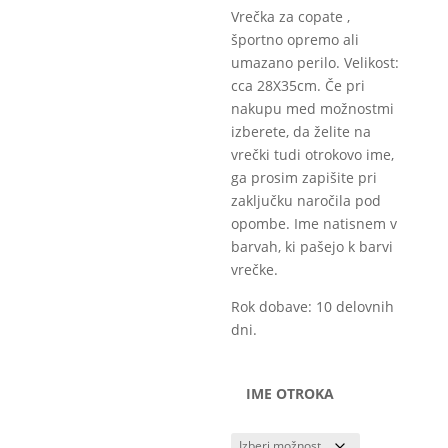
through
Vrečka za copate ,
15,40€
športno opremo ali
umazano perilo. Velikost:
cca 28X35cm. Če pri
nakupu med možnostmi
izberete, da želite na
vrečki tudi otrokovo ime,
ga prosim zapišite pri
zaključku naročila pod
opombe. Ime natisnem v
barvah, ki pašejo k barvi
vrečke.
Rok dobave: 10 delovnih
dni.
IME OTROKA