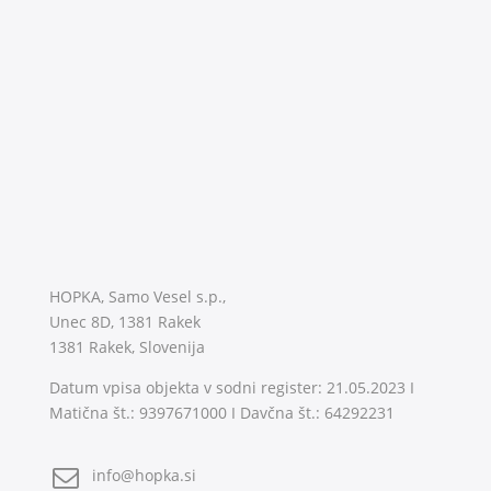
HOPKA, Samo Vesel s.p.,
Unec 8D, 1381 Rakek
1381 Rakek, Slovenija
Datum vpisa objekta v sodni register: 21.05.2023 I
Matična št.: 9397671000 I Davčna št.: 64292231
info@hopka.si