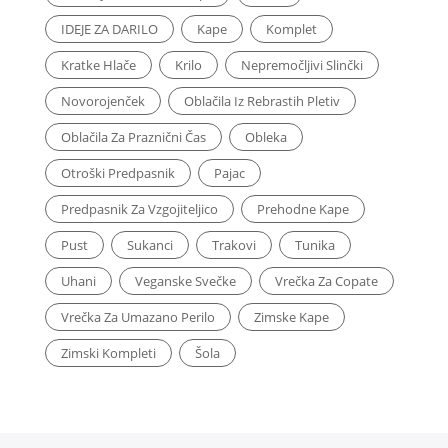
IDEJE ZA DARILO
Kape
Komplet
Kratke Hlače
Krilo
Nepremočljivi Slinčki
Novorojenček
Oblačila Iz Rebrastih Pletiv
Oblačila Za Praznični Čas
Obleka
Otroški Predpasnik
Pajac
Predpasnik Za Vzgojiteljico
Prehodne Kape
Pust
Sukanci
Trakovi
Tunika
Uhani
Veganske Svečke
Vrečka Za Copate
Vrečka Za Umazano Perilo
Zimske Kape
Zimski Kompleti
Šola