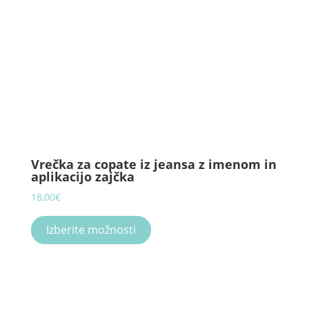
Vrečka za copate iz jeansa z imenom in
aplikacijo zajčka
18,00
€
This
product
Izberite možnosti
has
multiple
variants.
The
options