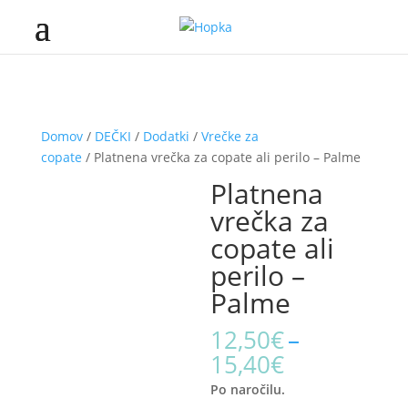
Domov
/
DEČKI
/
Dodatki
/
Vrečke za
copate
/ Platnena vrečka za copate ali perilo – Palme
Platnena
vrečka za
copate ali
perilo –
Palme
12,50
€
–
Price
15,40
€
range:
Po naročilu.
12,50€