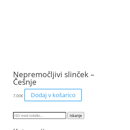
Nepremočljivi slinček –
Češnje
Dodaj v košarico
7,00
€
Išči:
Iskanje