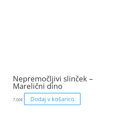
Nepremočljivi slinček –
Marelični dino
Dodaj v košarico
7,00
€