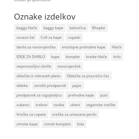
Oznake izdelkov
baggy hlače
baggy kape
balončica
Bhopke
cevasti šal
Cofi za kape
copatki
darilo za novorojenčka
enoslojne prehodne kape
Hlače
IDEJE ZA DARILO
kape
komplet
kratke hlače
krilo
nepremočljivi slinčki
novorojenček
oblačila iz rebrastih pletiv
Oblačila za praznični čas
obleka
otroški predpasnik
pajac
predpasnik za vzgojiteljico
prehodne kape
pust
sukanci
trakovi
tunika
uhani
veganske svečke
Vrečka za copate
vrečka za umazano perilo
zimske kape
zimski kompleti
šola