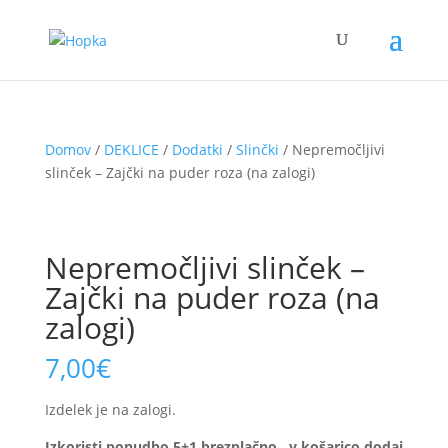
Domov
/
DEKLICE
/
Dodatki
/
Slinčki
/ Nepremočljivi
slinček – Zajčki na puder roza (na zalogi)
Nepremočljivi slinček –
Zajčki na puder roza (na
zalogi)
7,00
€
Izdelek je na zalogi.
Izkoristi ponudbo 5+1 brezplačno…v košarico dodaj