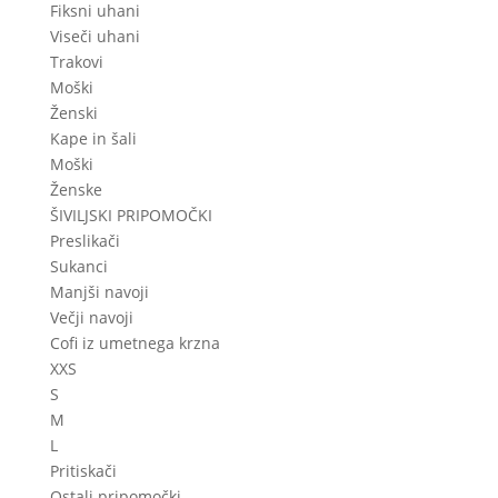
Fiksni uhani
Viseči uhani
Trakovi
Moški
Ženski
Kape in šali
Moški
Ženske
ŠIVILJSKI PRIPOMOČKI
Preslikači
Sukanci
Manjši navoji
Večji navoji
Cofi iz umetnega krzna
XXS
S
M
L
Pritiskači
Ostali pripomočki