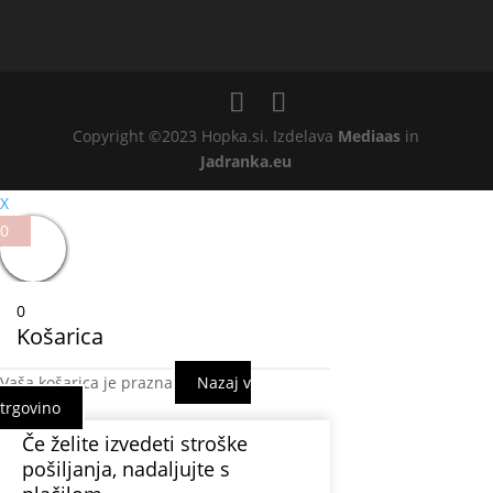
Copyright ©2023 Hopka.si. Izdelava
Mediaas
in
Jadranka.eu
X
0
0
Košarica
Vaša košarica je prazna
Nazaj v
trgovino
Če želite izvedeti stroške
pošiljanja, nadaljujte s