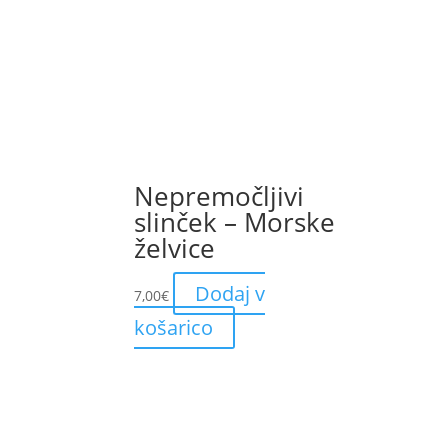
Nepremočljivi
slinček – Morske
želvice
Dodaj v
7,00
€
košarico