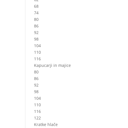
68
74
80
86
92
98
104
110
116
Kapucarji in majice
80
86
92
98
104
110
116
122
Kratke hlače