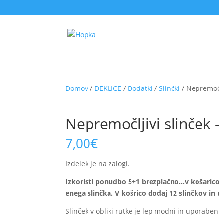
Domov
/
DEKLICE
/
Dodatki
/
Slinčki
/ Nepremočlj
Nepremočljivi slinček 
7,00
€
Izdelek je na zalogi.
Izkoristi ponudbo 5+1 brezplačno…v košarico d
enega slinčka. V košrico dodaj 12 slinčkov in
Slinček v obliki rutke je lep modni in uporabe