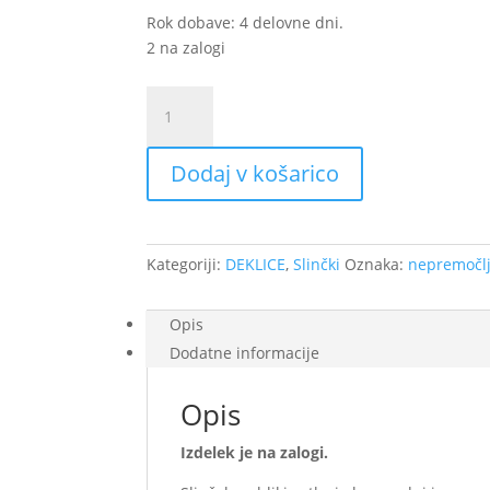
Rok dobave: 4 delovne dni.
2 na zalogi
Nepremočljivi
slinček
-
Dodaj v košarico
Zajčica
količina
Kategoriji:
DEKLICE
,
Slinčki
Oznaka:
nepremočlji
Opis
Dodatne informacije
Opis
Izdelek je na zalogi.