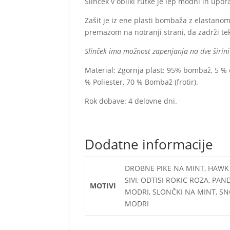
Slinček v obliki rutke je lep modni in upo
Zašit je iz ene plasti bombaža z elastanom 
premazom na notranji strani, da zadrži te
Slinček ima možnost zapenjanja na dve širini (
Material: Zgornja plast: 95% bombaž, 5 % 
% Poliester, 70 % Bombaž (frotir).
Rok dobave: 4 delovne dni.
Dodatne informacije
DROBNE PIKE NA MINT, HAWK P
SIVI, ODTISI ROKIC ROZA, PA
MOTIVI
MODRI, SLONČKI NA MINT, SNO
MODRI