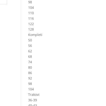
98
104
110
116
122
128
Kompleti
50
56
62
68
74
80
86
92
98
104
Trakovi
36-39
40-43