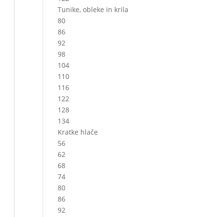
Tunike, obleke in krila
80
86
92
98
104
110
116
122
128
134
Kratke hlače
56
62
68
74
80
86
92