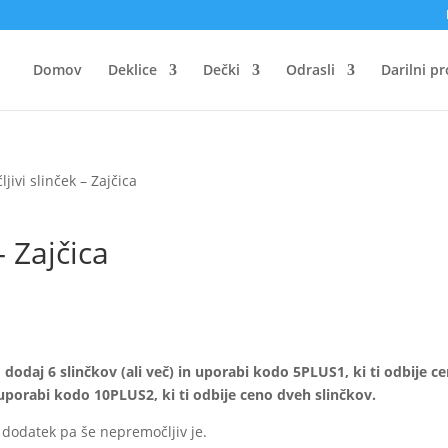
Domov
Deklice
Dečki
Odrasli
Darilni p
ivi slinček – Zajčica
– Zajčica
odaj 6 slinčkov (ali več) in uporabi kodo 5PLUS1, ki ti odbije c
 uporabi kodo 10PLUS2, ki ti odbije ceno dveh slinčkov.
n dodatek pa še nepremočljiv je.