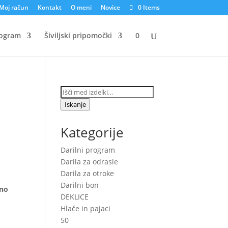
Moj račun
Kontakt
O meni
Novice
0 Items
rogram
Šiviljski pripomočki
0
Išči:
Iskanje
Kategorije
Darilni program
Darila za odrasle
Darila za otroke
Darilni bon
eno
DEKLICE
Hlače in pajaci
50