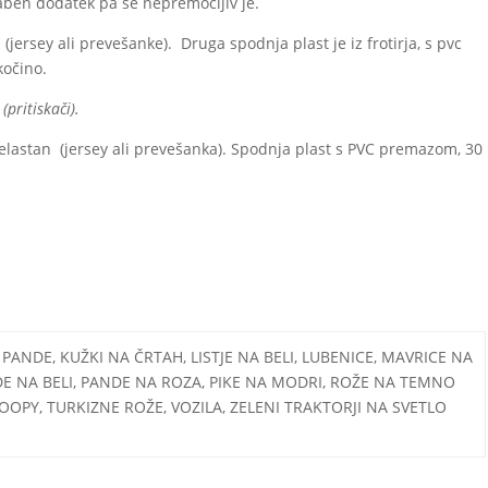
raben dodatek pa še nepremočljiv je.
(jersey ali prevešanke). Druga spodnja plast je iz frotirja, s pvc
kočino.
pritiskači).
elastan (jersey ali prevešanka). Spodnja plast s PVC premazom, 30
ANDE, KUŽKI NA ČRTAH, LISTJE NA BELI, LUBENICE, MAVRICE NA
NDE NA BELI, PANDE NA ROZA, PIKE NA MODRI, ROŽE NA TEMNO
OPY, TURKIZNE ROŽE, VOZILA, ZELENI TRAKTORJI NA SVETLO