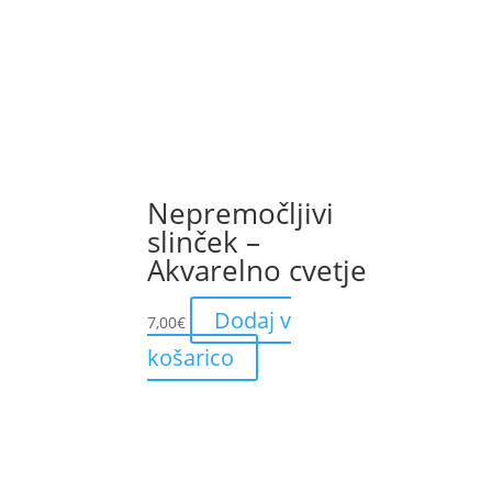
Nepremočljivi
slinček –
Akvarelno cvetje
Dodaj v
7,00
€
košarico