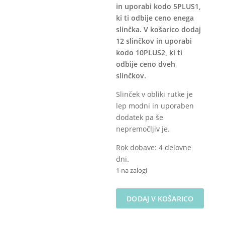
in uporabi kodo 5PLUS1,
ki ti odbije ceno enega
slinčka. V košarico dodaj
12 slinčkov in uporabi
kodo 10PLUS2, ki ti
odbije ceno dveh
slinčkov.
Slinček v obliki rutke je
lep modni in uporaben
dodatek pa še
nepremočljiv je.
Rok dobave: 4 delovne
dni.
1 na zalogi
Nepremočljivi
DODAJ V KOŠARICO
slinček
-