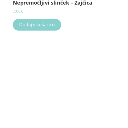
Nepremočljivi slinček – Zajčica
7,00
€
Dodaj v košarico