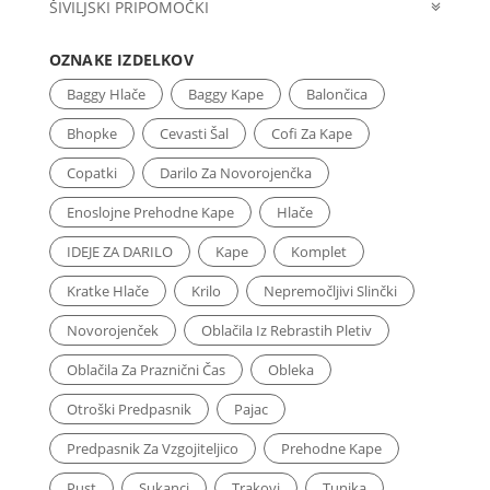
ŠIVILJSKI PRIPOMOČKI
OZNAKE IZDELKOV
Baggy Hlače
Baggy Kape
Balončica
Bhopke
Cevasti Šal
Cofi Za Kape
Copatki
Darilo Za Novorojenčka
Enoslojne Prehodne Kape
Hlače
IDEJE ZA DARILO
Kape
Komplet
Kratke Hlače
Krilo
Nepremočljivi Slinčki
Novorojenček
Oblačila Iz Rebrastih Pletiv
Oblačila Za Praznični Čas
Obleka
Otroški Predpasnik
Pajac
Predpasnik Za Vzgojiteljico
Prehodne Kape
Pust
Sukanci
Trakovi
Tunika