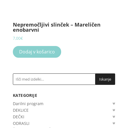
Nepremočljivi slinček – Mareličen
enobarvni
7,00
€
Dodaj v košarico
Iskanje
KATEGORIJE
Darilni program
DEKLICE
DEČKI
ODRASLI