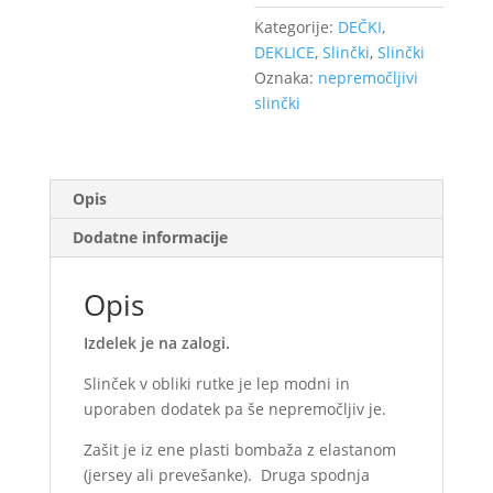
Morski
Kategorije:
DEČKI
,
2
DEKLICE
,
Slinčki
,
Slinčki
količina
Oznaka:
nepremočljivi
slinčki
Opis
Dodatne informacije
Opis
Izdelek je na zalogi.
Slinček v obliki rutke je lep modni in
uporaben dodatek pa še nepremočljiv je.
Zašit je iz ene plasti bombaža z elastanom
(jersey ali prevešanke). Druga spodnja