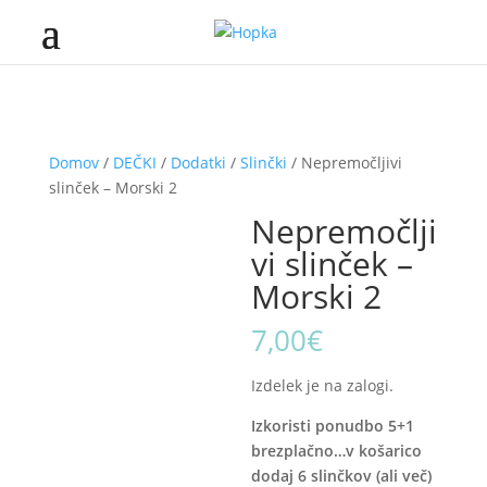
Domov
/
DEČKI
/
Dodatki
/
Slinčki
/ Nepremočljivi
slinček – Morski 2
Nepremočlji
vi slinček –
Morski 2
7,00
€
Izdelek je na zalogi.
Izkoristi ponudbo 5+1
brezplačno…v košarico
dodaj 6 slinčkov (ali več)