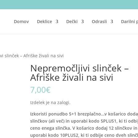
Domov
Deklice
Dečki
Odrasli
Darilni
 slinček – Afriške živali na sivi
Nepremočljivi slinček –
Afriške živali na sivi
7,00
€
Izdelek je na zalogi.
Izkoristi ponudbo 5+1 brezplačno…v košarico doda
slinčkov (ali več) in uporabi kodo 5PLUS1, ki ti odbi
ceno enega slinčka. V košarico dodaj 12 slinčkov in
uporabi kodo 10PLUS2, ki ti odbije ceno dveh slinč