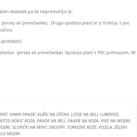
raben dodatek pa še nepremočljiv je.
(jersey ali prevešanke). Druga spodnja plast je iz frotirja, s pvc
kočino.
pritiskači).
elastan (jersey ali prevešanka). Spodnja plast s PVC premazom, 30
NT, HAWK PANDE, KUŽKI NA ČRTAH, LISTJE NA BELI, LUBENICE,
ODTISI ROKIC ROZA, PANDE NA BELI, PANDE NA ROZA, PIKE NA MODRI,
DRI, SLONČKI NA MINT, SNOOPY, TURKIZNE ROŽE, VOZILA, ZELENI
TLO MODRI