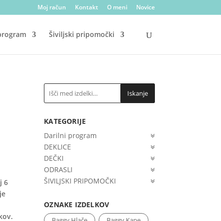
Moj račun
Kontakt
O meni
Novice
 program
Šiviljski pripomočki
Iskanje
KATEGORIJE
Darilni program
DEKLICE
DEČKI
ODRASLI
ŠIVILJSKI PRIPOMOČKI
j 6
je
OZNAKE IZDELKOV
kov.
Baggy Hlače
Baggy Kape