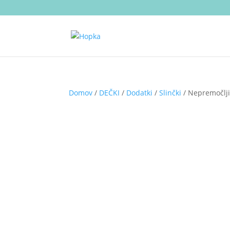
Domov
/
DEČKI
/
Dodatki
/
Slinčki
/ Nepremočljivi