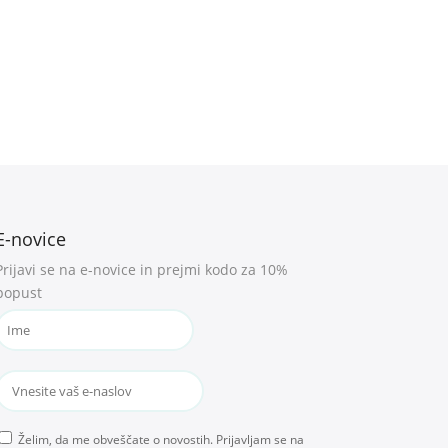
E-novice
Prijavi se na e-novice in prejmi kodo za 10%
popust
Želim, da me obveščate o novostih. Prijavljam se na