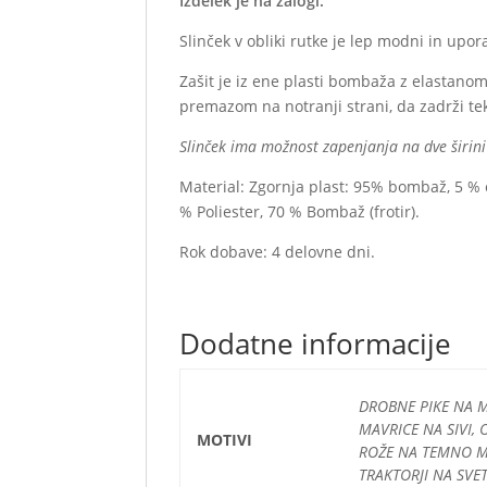
Izdelek je na zalogi.
Slinček v obliki rutke je lep modni in upo
Zašit je iz ene plasti bombaža z elastanom 
premazom na notranji strani, da zadrži te
Slinček ima možnost zapenjanja na dve širini (
Material: Zgornja plast: 95% bombaž, 5 % 
% Poliester, 70 % Bombaž (frotir).
Rok dobave: 4 delovne dni.
Dodatne informacije
DROBNE PIKE NA MI
MAVRICE NA SIVI, 
MOTIVI
ROŽE NA TEMNO MO
TRAKTORJI NA SVE