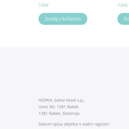
7,00
€
7,00
€
Dodaj v košarico
Do
HOPKA, Samo Vesel s.p.,
Unec 8D, 1381 Rakek
1381 Rakek, Slovenija
Datum vpisa objekta v sodni register: