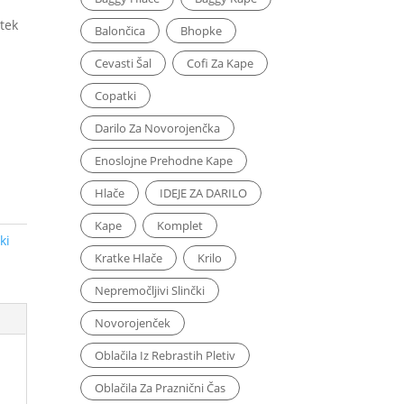
tek
Balončica
Bhopke
i
Cevasti Šal
Cofi Za Kape
Copatki
Darilo Za Novorojenčka
Enoslojne Prehodne Kape
Hlače
IDEJE ZA DARILO
Kape
Komplet
ki
Kratke Hlače
Krilo
Nepremočljivi Slinčki
Novorojenček
Oblačila Iz Rebrastih Pletiv
Oblačila Za Praznični Čas