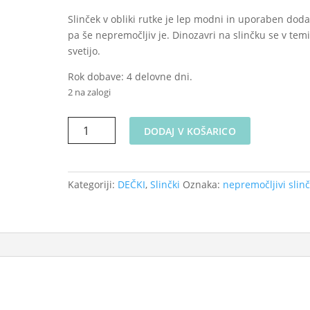
Slinček v obliki rutke je lep modni in uporaben doda
pa še nepremočljiv je. Dinozavri na slinčku se v tem
svetijo.
Rok dobave: 4 delovne dni.
2 na zalogi
Nepremočljivi
DODAJ V KOŠARICO
slinček
-
Afriške
Kategoriji:
DEČKI
,
Slinčki
Oznaka:
nepremočljivi slinč
živali
na
sivi
količina