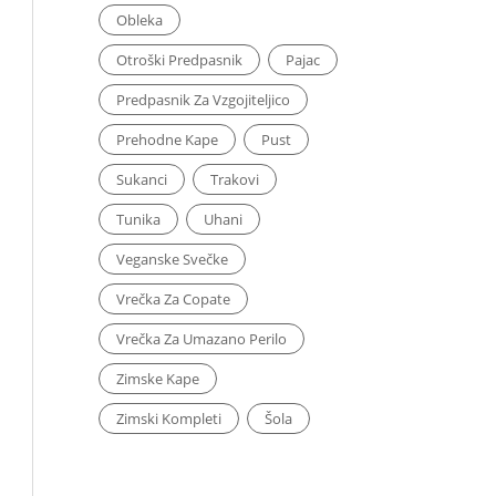
Obleka
Otroški Predpasnik
Pajac
Predpasnik Za Vzgojiteljico
Prehodne Kape
Pust
Sukanci
Trakovi
Tunika
Uhani
Veganske Svečke
Vrečka Za Copate
Vrečka Za Umazano Perilo
Zimske Kape
Zimski Kompleti
Šola