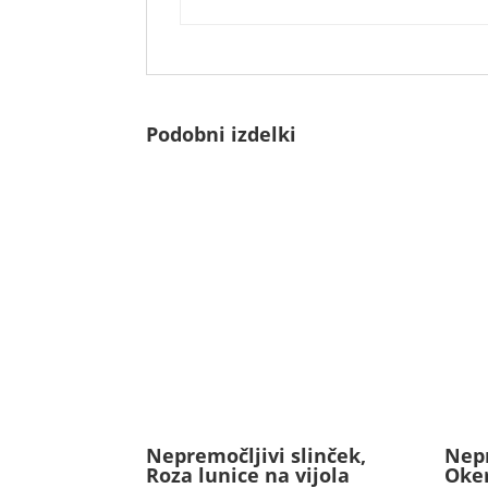
Podobni izdelki
Nepremočljivi slinček,
Nepr
Roza lunice na vijola
Oke