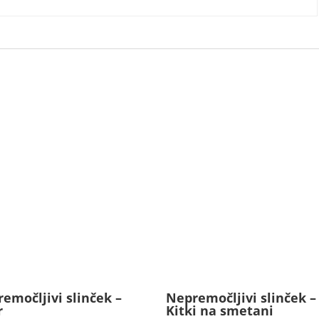
emočljivi slinček –
Nepremočljivi slinček –
r
Kitki na smetani