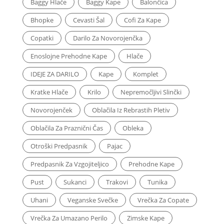
Baggy Hlače
Baggy Kape
Balončica
Bhopke
Cevasti Šal
Cofi Za Kape
Copatki
Darilo Za Novorojenčka
Enoslojne Prehodne Kape
Hlače
IDEJE ZA DARILO
Kape
Komplet
Kratke Hlače
Krilo
Nepremočljivi Slinčki
Novorojenček
Oblačila Iz Rebrastih Pletiv
Oblačila Za Praznični Čas
Obleka
Otroški Predpasnik
Pajac
Predpasnik Za Vzgojiteljico
Prehodne Kape
Pust
Sukanci
Trakovi
Tunika
Uhani
Veganske Svečke
Vrečka Za Copate
Vrečka Za Umazano Perilo
Zimske Kape