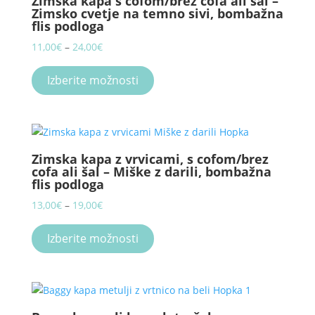
Zimska kapa s cofom/brez cofa ali šal –
Zimsko cvetje na temno sivi, bombažna
flis podloga
Price
11,00
€
–
24,00
€
range:
This
11,00€
product
Izberite možnosti
through
has
24,00€
multiple
variants.
The
Zimska kapa z vrvicami, s cofom/brez
options
cofa ali šal – Miške z darili, bombažna
may
flis podloga
be
Price
13,00
€
–
19,00
€
chosen
range:
This
on
13,00€
product
Izberite možnosti
the
through
has
product
19,00€
multiple
page
variants.
The