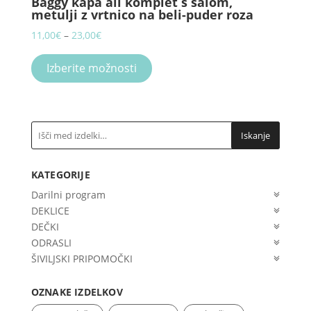
Baggy kapa ali komplet s šalom,
options
metulji z vrtnico na beli-puder roza
may
be
Price
11,00
€
–
23,00
€
chosen
range:
This
on
11,00€
product
Izberite možnosti
the
through
has
product
23,00€
multiple
page
variants.
The
Iskanje
options
may
KATEGORIJE
be
chosen
Darilni program
on
DEKLICE
the
DEČKI
product
ODRASLI
page
ŠIVILJSKI PRIPOMOČKI
OZNAKE IZDELKOV