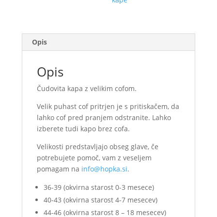
rjavi
velikost
51-
54
Opis
(na
zalogi)
Opis
količina
Čudovita kapa z velikim cofom.
Velik puhast cof pritrjen je s pritiskačem, da
lahko cof pred pranjem odstranite. Lahko
izberete tudi kapo brez cofa.
Velikosti predstavljajo obseg glave, če
potrebujete pomoč, vam z veseljem
pomagam na
info@hopka.si
.
36-39 (okvirna starost 0-3 mesece)
40-43 (okvirna starost 4-7 mesecev)
44-46 (okvirna starost 8 – 18 mesecev)