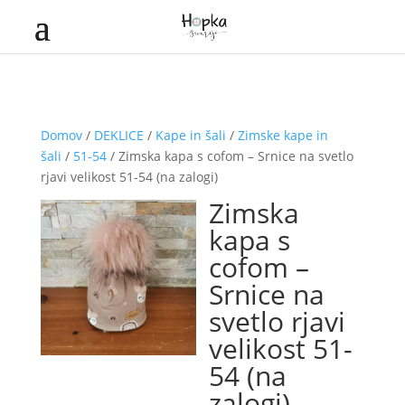
Domov
/
DEKLICE
/
Kape in šali
/
Zimske kape in
šali
/
51-54
/ Zimska kapa s cofom – Srnice na svetlo
rjavi velikost 51-54 (na zalogi)
Zimska
kapa s
cofom –
Srnice na
svetlo rjavi
velikost 51-
54 (na
zalogi)