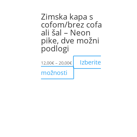
Zimska kapa s
cofom/brez cofa
ali šal – Neon
pike, dve možni
podlogi
Price
Izberite
12,00
€
–
20,00
€
range:
This
možnosti
12,00€
product
through
has
20,00€
multiple
variants.
The
options
may
be
chosen