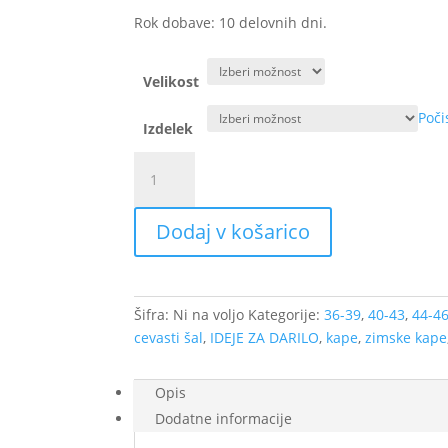
Rok dobave: 10 delovnih dni.
Velikost
Poči
Izdelek
Zimska
kapa
s
Dodaj v košarico
cofom/brez
cofa
ali
šal
Šifra:
Ni na voljo
Kategorije:
36-39
,
40-43
,
44-4
-
cevasti šal
,
IDEJE ZA DARILO
,
kape
,
zimske kape
Mavrice
na
temno
Opis
modri,
Dodatne informacije
bombažna