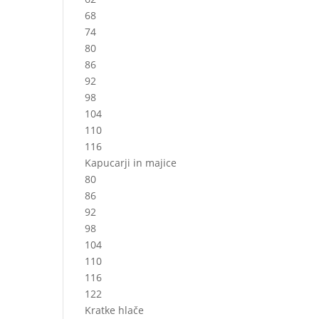
68
74
80
86
92
98
104
110
116
Kapucarji in majice
80
86
92
98
104
110
116
122
Kratke hlače