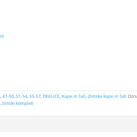
sti
6
,
47-50
,
51-54
,
55-57
,
DEKLICE
,
Kape in šali
,
Zimske kape in šali
Ozn
,
zimski kompleti