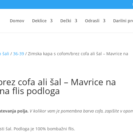
Domov
Deklice
Dečki
Odrasli
Darilni p
 šali
/
36-39
/ Zimska kapa s cofom/brez cofa ali šal – Mavrice na
ez cofa ali šal – Mavrice na
a flis podloga
ahtevanja polja.
V kolikor vam je pomembna barva cofa, zapišite v opo
sti šal. Podloga je 100% bombažni flis.