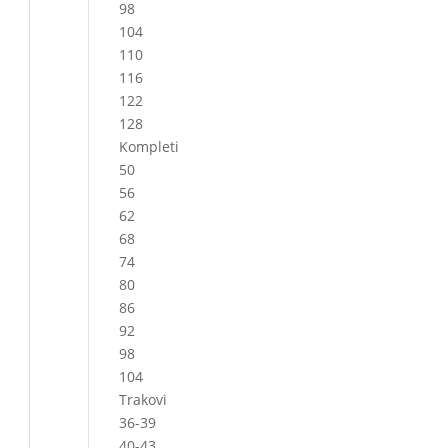
98
104
110
116
122
128
Kompleti
50
56
62
68
74
80
86
92
98
104
Trakovi
36-39
40-43