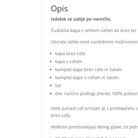
flis
Opis
podloga
količina
Izdelek se zašije po naročilu.
Čudovita kapa z velikim cofom ali brez ter 
Izbirate lahko med naslednimi možnostmi
kapa brez cofa
kapa s cofom
komplet kape brez cofa in šalom
komplet kape s cofom in šalom
šal
dve različni podlogi (minky 100% poliest
Velik puhast cof pritrjen je s pritiskačem
brez cofa.
Velikosti predstavljajo obseg glave, če 