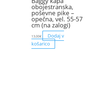
Baggy kapa
obojestranska,
poševne pike –
opečna, vel. 55-57
cm (na zalogi)
Dodaj v
13,00
€
košarico