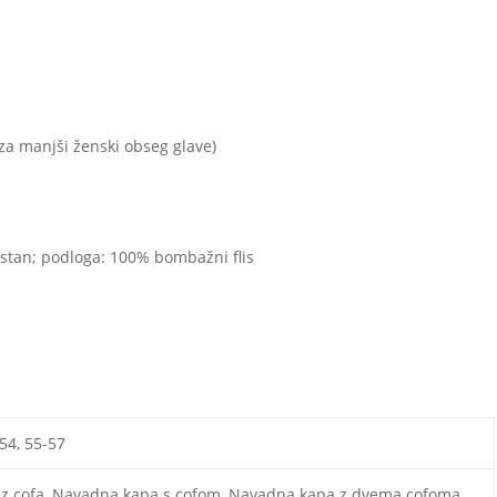
i za manjši ženski obseg glave)
astan; podloga: 100% bombažni flis
-54, 55-57
rez cofa, Navadna kapa s cofom, Navadna kapa z dvema cofoma