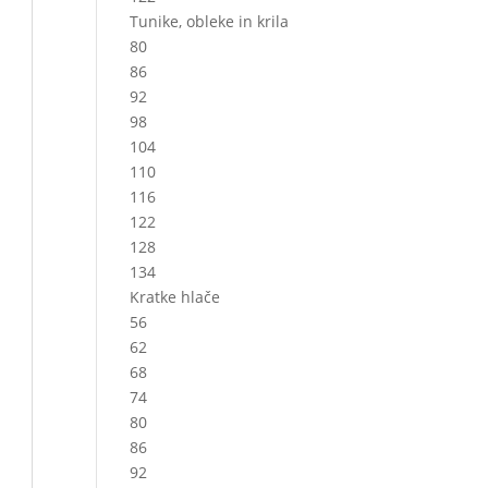
Tunike, obleke in krila
80
86
92
98
104
110
116
122
128
134
Kratke hlače
56
62
68
74
80
86
92