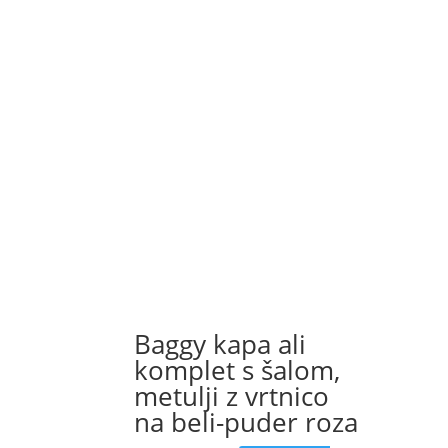
on
the
product
page
Baggy kapa ali
komplet s šalom,
metulji z vrtnico
na beli-puder roza