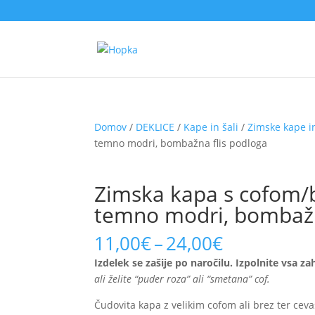
Domov
/
DEKLICE
/
Kape in šali
/
Zimske kape in
temno modri, bombažna flis podloga
Zimska kapa s cofom/br
temno modri, bombažn
Price
11,00
€
–
24,00
€
range:
Izdelek se zašije po naročilu. Izpolnite vsa z
11,00€
ali želite “puder roza” ali “smetana” cof.
through
24,00€
Čudovita kapa z velikim cofom ali brez ter ceva