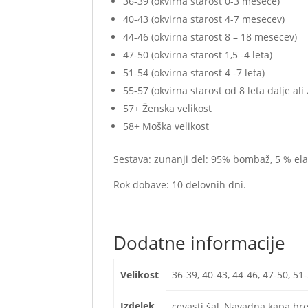
36-39 (okvirna starost 0-3 mesece)
40-43 (okvirna starost 4-7 mesecev)
44-46 (okvirna starost 8 – 18 mesecev)
47-50 (okvirna starost 1,5 -4 leta)
51-54 (okvirna starost 4 -7 leta)
55-57 (okvirna starost od 8 leta dalje al
57+ Ženska velikost
58+ Moška velikost
Sestava: zunanji del: 95% bombaž, 5 % el
Rok dobave: 10 delovnih dni.
Dodatne informacije
Velikost
36-39, 40-43, 44-46, 47-50, 51
Izdelek
cevasti šal, Navadna kapa b