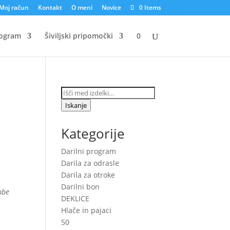
Moj račun
Kontakt
O meni
Novice
0 Items
rogram
Šiviljski pripomočki
0
Išči:
Iskanje
Kategorije
Darilni program
Darila za odrasle
Darila za otroke
Darilni bon
mbe
DEKLICE
Hlače in pajaci
50