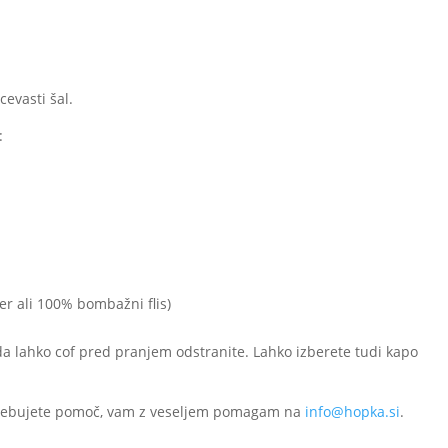
cevasti šal.
:
er ali 100% bombažni flis)
, da lahko cof pred pranjem odstranite. Lahko izberete tudi kapo
potrebujete pomoč, vam z veseljem pomagam na
info@hopka.si
.