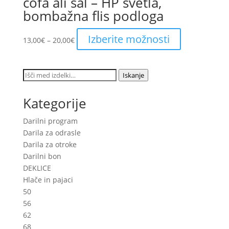
cofa ali šal – HP svetla,
bombažna flis podloga
Price
This
Izberite možnosti
13,00
€
–
20,00
€
range:
product
13,00€
has
through
multiple
Išči:
Iskanje
20,00€
variants.
The
Kategorije
options
may
Darilni program
be
Darila za odrasle
chosen
Darila za otroke
on
Darilni bon
the
DEKLICE
product
Hlače in pajaci
page
50
56
62
68