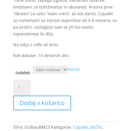
23,50€
100% volne. Lepega izgleda, mehki kot oblaček,
enostavni za vzdrževanje in obuvanje. Krasna prva
“obutev” za vašo “malo srečo” ali kot darilo. Copatki
so namenjeni za starost dojenčkov od 0-4 meseca, so
pa prožni, raztegljivi zato se jih bo nosilo
najverjetneje še dlje.
Na voljo z cofki ali brez.
Rok dobave: 10 delovnih dni.
Počisti
Izdelek
Volneni
copatki
za
Dodaj v košarico
dojenčka
-
Baby
blue
Šifra:
EisBlauBM23
Kategorije:
Copatki
,
DEČKI
,
količina