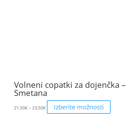
Volneni copatki za dojenčka –
Smetana
Price
This
Izberite možnosti
21,50
€
–
23,50
€
range:
product
21,50€
has
through
multiple
23,50€
variants.