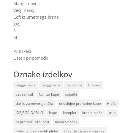
Manjši navoji
Večji navoji
Cofi iz umetnega krzna
XXS
S
M
L
Pritiskači
Ostali pripomočki
Oznake izdelkov
baggy hlače
baggy kape
balončica
Bhopke
cevasti šal
Cofi za kape
copatki
darilo za novorojenčka
enoslojne prehodne kape
Hlače
IDEJE ZA DARILO
kape
komplet
kratke hlače
krilo
nepremočljivi slinčki
novorojenček
oblačila iz rebrastih pletiv
Oblačila za praznični čas