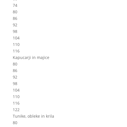
74
80
86
92
98
104
110
116
Kapucarji in majice
80
86
92
98
104
110
116
122
Tunike, obleke in krila
80