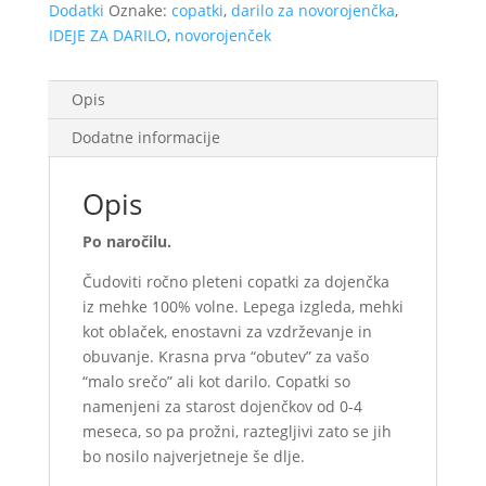
Dodatki
Oznake:
copatki
,
darilo za novorojenčka
,
IDEJE ZA DARILO
,
novorojenček
Opis
Dodatne informacije
Opis
Po naročilu.
Čudoviti ročno pleteni copatki za dojenčka
iz mehke 100% volne. Lepega izgleda, mehki
kot oblaček, enostavni za vzdrževanje in
obuvanje. Krasna prva “obutev” za vašo
“malo srečo” ali kot darilo. Copatki so
namenjeni za starost dojenčkov od 0-4
meseca, so pa prožni, raztegljivi zato se jih
bo nosilo najverjetneje še dlje.