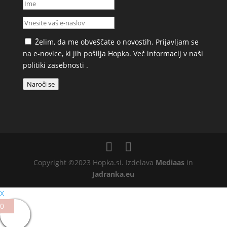
Želim, da me obveščate o novostih. Prijavljam se
na e-novice, ki jih pošilja Hopka. Več informacij v naši
politiki zasebnosti
.
Naroči se
Copyright ©2023 Hopka.si. Izdelava
Mediaas
in
Jadranka.eu
X
0