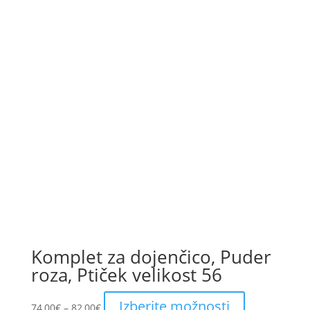
Komplet za dojenčico, Puder
roza, Ptiček velikost 56
Price
This
Izberite možnosti
74,00
€
–
82,00
€