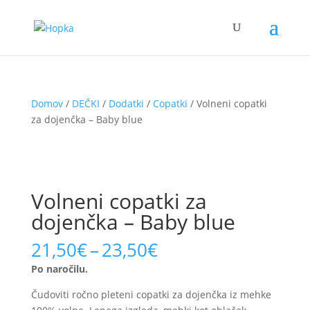
Domov
/
DEČKI
/
Dodatki
/
Copatki
/ Volneni copatki
za dojenčka – Baby blue
Volneni copatki za
dojenčka – Baby blue
Price
21,50
€
–
23,50
€
range:
Po naročilu.
21,50€
through
Čudoviti ročno pleteni copatki za dojenčka iz mehke