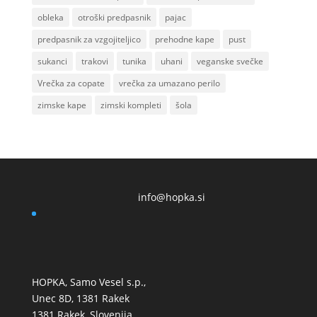
obleka
otroški predpasnik
pajac
predpasnik za vzgojiteljico
prehodne kape
pust
sukanci
trakovi
tunika
uhani
veganske svečke
Vrečka za copate
vrečka za umazano perilo
zimske kape
zimski kompleti
šola
info@hopka.si
HOPKA, Samo Vesel s.p.,
Unec 8D, 1381 Rakek
1381 Rakek, Slovenija