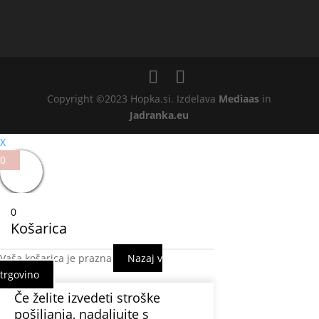
Copyright ©2023 Hopka.si. Izdelava
Mediaas
in
Jadranka.eu
X
0
0
Košarica
Vaša košarica je prazna
Nazaj v
trgovino
Če želite izvedeti stroške
pošiljanja, nadaljujte s