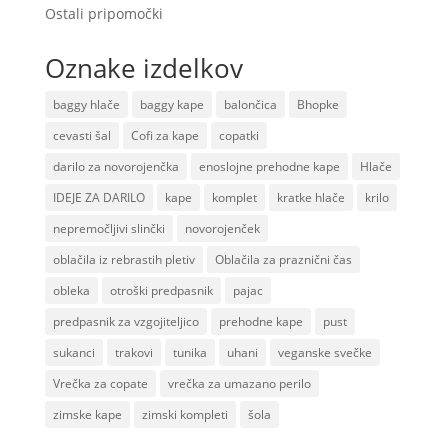
Ostali pripomočki
Oznake izdelkov
baggy hlače
baggy kape
balončica
Bhopke
cevasti šal
Cofi za kape
copatki
darilo za novorojenčka
enoslojne prehodne kape
Hlače
IDEJE ZA DARILO
kape
komplet
kratke hlače
krilo
nepremočljivi slinčki
novorojenček
oblačila iz rebrastih pletiv
Oblačila za praznični čas
obleka
otroški predpasnik
pajac
predpasnik za vzgojiteljico
prehodne kape
pust
sukanci
trakovi
tunika
uhani
veganske svečke
Vrečka za copate
vrečka za umazano perilo
zimske kape
zimski kompleti
šola