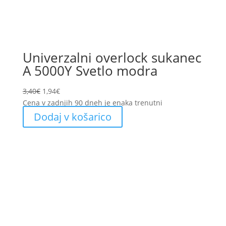
Univerzalni overlock sukanec
A 5000Y Svetlo modra
Original
Current
3,40
€
1,94
€
price
price
Cena v zadnjih 90 dneh je enaka trenutni
was:
is:
Dodaj v košarico
3,40€.
1,94€.