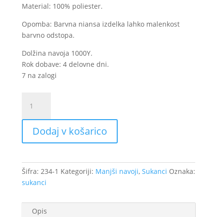
Material: 100% poliester.
Opomba: Barvna niansa izdelka lahko malenkost
barvno odstopa.
Dolžina navoja 1000Y.
Rok dobave: 4 delovne dni.
7 na zalogi
Univerzalni
sukanec
A
Dodaj v košarico
1000Y
-
Vinsko
rdeča
Šifra:
234-1
Kategoriji:
Manjši navoji
,
Sukanci
Oznaka:
(na
sukanci
zalogi)
količina
Opis