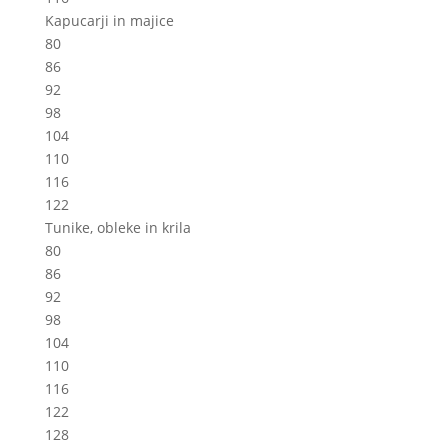
Kapucarji in majice
80
86
92
98
104
110
116
122
Tunike, obleke in krila
80
86
92
98
104
110
116
122
128