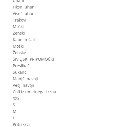
Uhani
Fiksni uhani
Viseči uhani
Trakovi
Moški
Ženski
Kape in šali
Moški
Ženske
ŠIVILJSKI PRIPOMOČKI
Preslikači
Sukanci
Manjši navoji
Večji navoji
Cofi iz umetnega krzna
XXS
S
M
L
Pritiskači