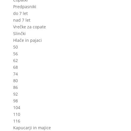
Predpasniki
do 7 let
nad 7 let
Vrečke za copate
Slinčki
Hlače in pajaci
50
56
62
68
74
80
86
92
98
104
110
116
Kapucarji in majice