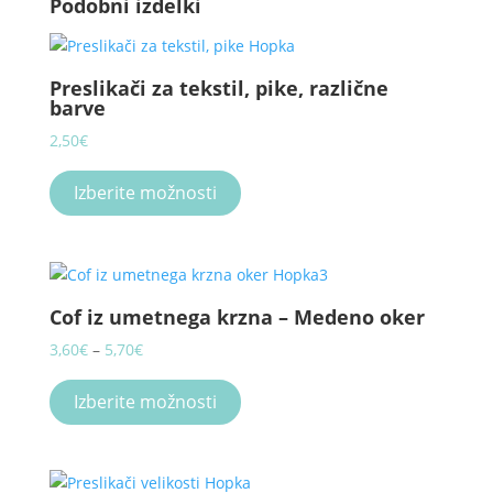
Podobni izdelki
Preslikači za tekstil, pike, različne
barve
2,50
€
This
product
Izberite možnosti
has
multiple
variants.
The
Cof iz umetnega krzna – Medeno oker
options
may
Price
3,60
€
–
5,70
€
be
range:
This
chosen
3,60€
product
Izberite možnosti
on
through
has
the
5,70€
multiple
product
variants.