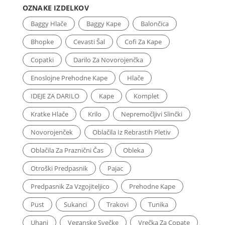
OZNAKE IZDELKOV
Baggy Hlače
Baggy Kape
Balončica
Bhopke
Cevasti Šal
Cofi Za Kape
Copatki
Darilo Za Novorojenčka
Enoslojne Prehodne Kape
Hlače
IDEJE ZA DARILO
Kape
Komplet
Kratke Hlače
Krilo
Nepremočljivi Slinčki
Novorojenček
Oblačila Iz Rebrastih Pletiv
Oblačila Za Praznični Čas
Obleka
Otroški Predpasnik
Pajac
Predpasnik Za Vzgojiteljico
Prehodne Kape
Pust
Sukanci
Trakovi
Tunika
Uhani
Veganske Svečke
Vrečka Za Copate