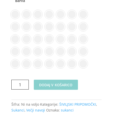
Barva
Univerzalni
DODAJ V KOŠARICO
overlock
sukanec
A
Šifra:
Ni na voljo
Kategorije:
ŠIVILJSKI PRIPOMOČKI
,
5000Y
Sukanci
,
Večji navoji
Oznaka:
sukanci
-