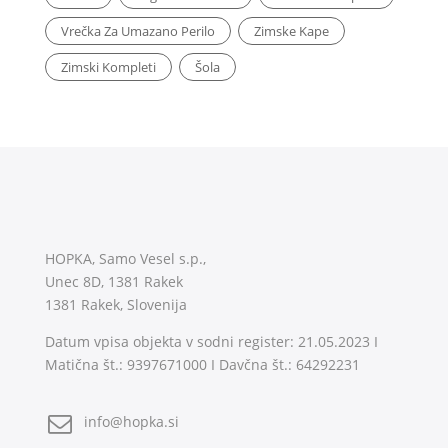
Vrečka Za Umazano Perilo
Zimske Kape
Zimski Kompleti
Šola
HOPKA, Samo Vesel s.p.,
Unec 8D, 1381 Rakek
1381 Rakek, Slovenija
Datum vpisa objekta v sodni register: 21.05.2023 I
Matična št.: 9397671000 I Davčna št.: 64292231
info@hopka.si