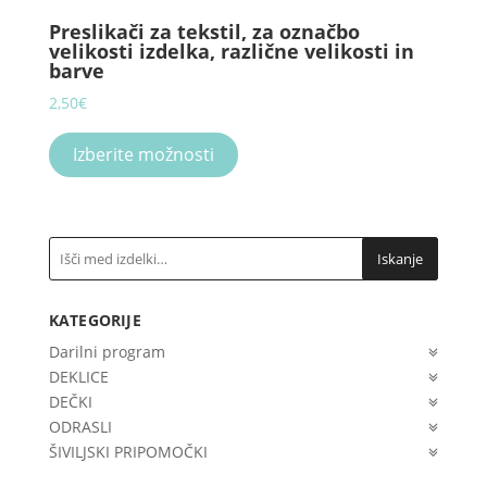
page
The
Preslikači za tekstil, za označbo
options
velikosti izdelka, različne velikosti in
may
barve
be
2,50
€
chosen
This
on
product
Izberite možnosti
the
has
product
multiple
page
variants.
The
Iskanje
options
may
KATEGORIJE
be
chosen
Darilni program
on
DEKLICE
the
DEČKI
product
ODRASLI
page
ŠIVILJSKI PRIPOMOČKI