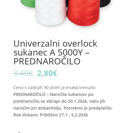
Univerzalni overlock
sukanec A 5000Y –
PREDNAROČILO
Original
Current
3,40
€
2,80
€
price
price
was:
is:
Cena v zadnjih 90 dneh je enaka trenutni
3,40€.
2,80€.
PREDNAROČILO – Naročila sukancev po
prednaročilu se zbirajo do 20.1.2026, nato jih
naročim pri dobavitelju. Potrebno je predplačilo.
Rok dobave: Približno 27.1.- 5.2.2026