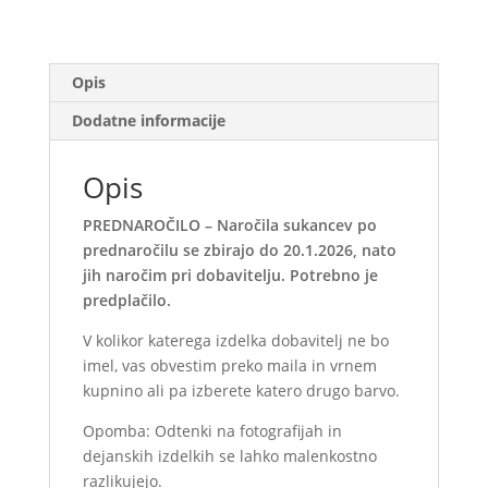
PREDNAROČILO
količina
Opis
Dodatne informacije
Opis
PREDNAROČILO – Naročila sukancev po
prednaročilu se zbirajo do 20.1.2026, nato
jih naročim pri dobavitelju. Potrebno je
predplačilo.
V kolikor katerega izdelka dobavitelj ne bo
imel, vas obvestim preko maila in vrnem
kupnino ali pa izberete katero drugo barvo.
Opomba: Odtenki na fotografijah in
dejanskih izdelkih se lahko malenkostno
razlikujejo.