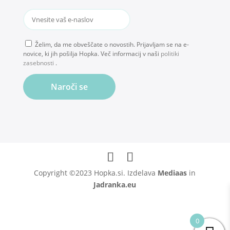
Želim, da me obveščate o novostih. Prijavljam se na e-
novice, ki jih pošilja Hopka. Več informacij v naši
politiki
zasebnosti
.
Naroči se
Copyright ©2023 Hopka.si. Izdelava
Mediaas
in
Jadranka.eu
0