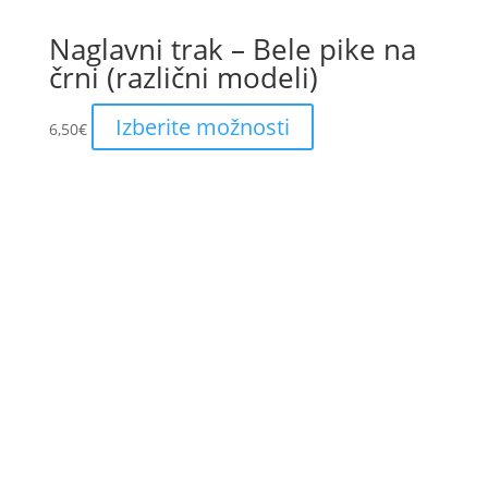
Naglavni trak – Bele pike na
črni (različni modeli)
This
Izberite možnosti
6,50
€
product
has
multiple
variants.
The
options
may
be
chosen
on
the
product
page