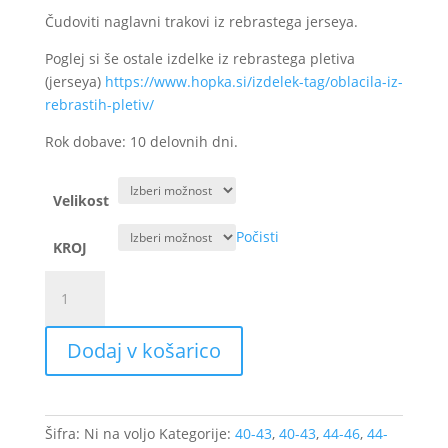
Čudoviti naglavni trakovi iz rebrastega jerseya.
Poglej si še ostale izdelke iz rebrastega pletiva
(jerseya)
https://www.hopka.si/izdelek-tag/oblacila-iz-
rebrastih-pletiv/
Rok dobave: 10 delovnih dni.
Velikost
Počisti
KROJ
Trak
iz
rebrastega
Dodaj v košarico
jerseya
-
Temno
modra,
Šifra:
Ni na voljo
Kategorije:
40-43
,
40-43
,
44-46
,
44-
2