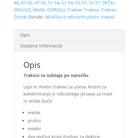
46
,
47-50
,
47-50
,
51-54
,
51-54
,
55-57
,
55-57
,
DEČKI
,
kroja
DEKLICE
,
Moški
,
ODRASLI
,
Trakovi
,
Trakovi
,
Trakovi
,
količina
Ženski
Oznaki:
oblačila iz rebrastih pletiv
,
trakovi
Opis
Dodatne informacije
Opis
Trakovi se izdelajo po naročilu.
Lepi in modni trakovi za ušesa, krasni za
kombiniranje iz rebrastega jerseya za male
in velike buče:
mehki
prožni
modni
dva možna kroja (turban za deklice,