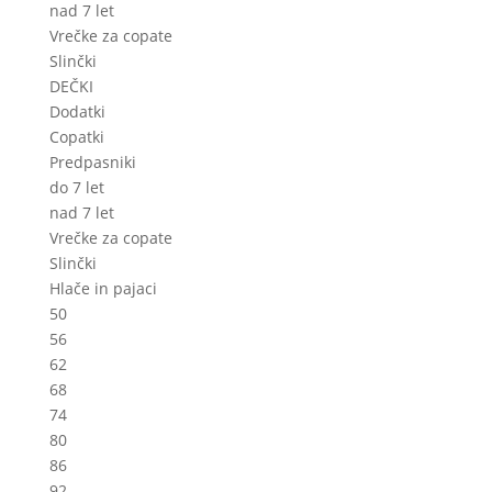
nad 7 let
Vrečke za copate
Slinčki
DEČKI
Dodatki
Copatki
Predpasniki
do 7 let
nad 7 let
Vrečke za copate
Slinčki
Hlače in pajaci
50
56
62
68
74
80
86
92