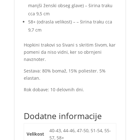
manjši ženski obseg glave) – širina traku
cca 9,5 cm
58+ (odrasla velikost) – – širina traku cca
9,7 cm
Hopkini trakovi so šivani s skritim šivom, kar
pomeni da niso vidni, ker so obrnjeni
navznoter.
Sestava: 80% bomaž, 15% poliester. 5%
elastan.
Rok dobave: 10 delovnih dni.
Dodatne informacije
40-43, 44-46, 47-50, 51-54, 55-
Velikost
57, 58+