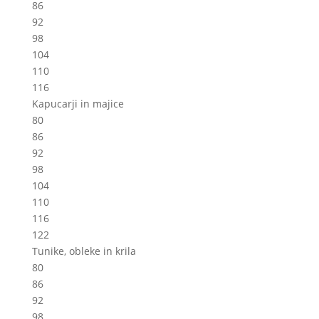
86
92
98
104
110
116
Kapucarji in majice
80
86
92
98
104
110
116
122
Tunike, obleke in krila
80
86
92
98