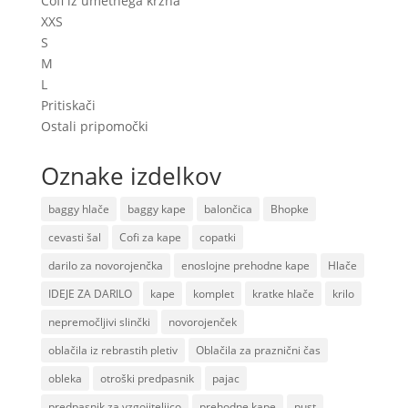
Cofi iz umetnega krzna
XXS
S
M
L
Pritiskači
Ostali pripomočki
Oznake izdelkov
baggy hlače
baggy kape
balončica
Bhopke
cevasti šal
Cofi za kape
copatki
darilo za novorojenčka
enoslojne prehodne kape
Hlače
IDEJE ZA DARILO
kape
komplet
kratke hlače
krilo
nepremočljivi slinčki
novorojenček
oblačila iz rebrastih pletiv
Oblačila za praznični čas
obleka
otroški predpasnik
pajac
predpasnik za vzgojiteljico
prehodne kape
pust