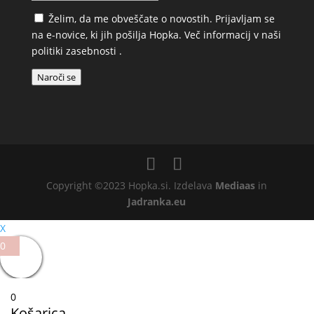
Želim, da me obveščate o novostih. Prijavljam se
na e-novice, ki jih pošilja Hopka. Več informacij v naši
politiki zasebnosti
.
Naroči se
Copyright ©2023 Hopka.si. Izdelava
Mediaas
in
Jadranka.eu
X
0
0
Košarica