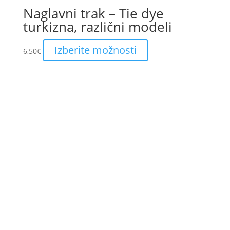
Naglavni trak – Tie dye
turkizna, različni modeli
This
Izberite možnosti
6,50
€
product
has
multiple
variants.
The
options
may
be
chosen
on
the
product
page