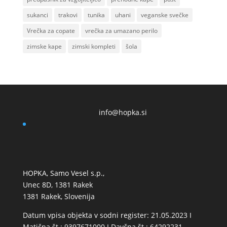
sukanci
trakovi
tunika
uhani
veganske svečke
Vrečka za copate
vrečka za umazano perilo
zimske kape
zimski kompleti
šola
info@hopka.si
HOPKA, Samo Vesel s.p.,
Unec 8D, 1381 Rakek
1381 Rakek, Slovenija
Datum vpisa objekta v sodni register: 21.05.2023 I
Matična št.: 9397671000 I Davčna št.: 64292231