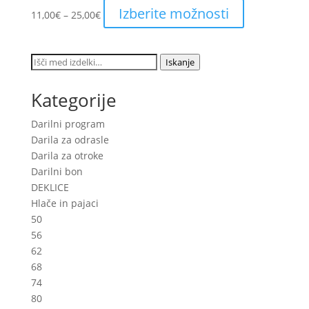
Price
This
Izberite možnosti
11,00
€
–
25,00
€
range:
product
11,00€
has
through
multiple
Išči:
Iskanje
25,00€
variants.
The
Kategorije
options
may
Darilni program
be
Darila za odrasle
chosen
Darila za otroke
on
Darilni bon
the
DEKLICE
product
Hlače in pajaci
page
50
56
62
68
74
80