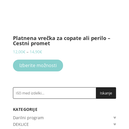
Platnena vrečka za copate ali perilo –
Cestni promet
Price
12,00
€
–
14,90
€
range:
This
12,00€
product
Izberite možnosti
through
has
14,90€
multiple
variants.
The
Iskanje
options
may
KATEGORIJE
be
chosen
Darilni program
on
DEKLICE