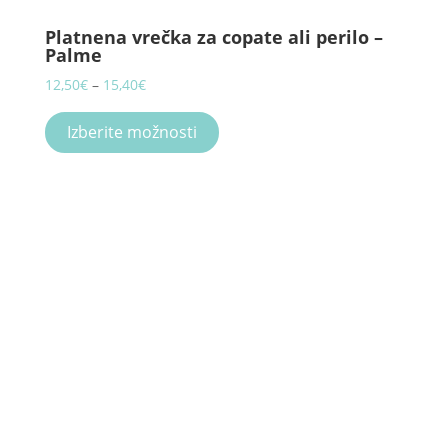
Platnena vrečka za copate ali perilo –
Palme
Price
12,50
€
–
15,40
€
range:
This
12,50€
product
Izberite možnosti
through
has
15,40€
multiple
variants.
The
options
may
be
chosen
on
the
product
page