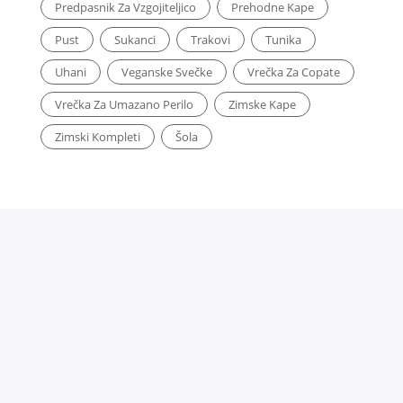
Predpasnik Za Vzgojiteljico
Prehodne Kape
Pust
Sukanci
Trakovi
Tunika
Uhani
Veganske Svečke
Vrečka Za Copate
Vrečka Za Umazano Perilo
Zimske Kape
Zimski Kompleti
Šola