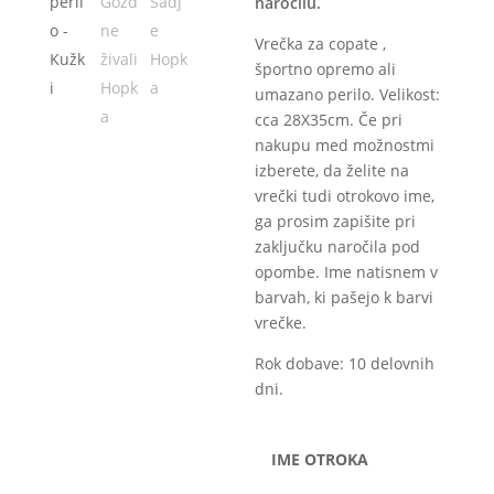
naročilu.
through
14,90€
Vrečka za copate ,
športno opremo ali
umazano perilo. Velikost:
cca 28X35cm. Če pri
nakupu med možnostmi
izberete, da želite na
vrečki tudi otrokovo ime,
ga prosim zapišite pri
zaključku naročila pod
opombe. Ime natisnem v
barvah, ki pašejo k barvi
vrečke.
Rok dobave: 10 delovnih
dni.
IME OTROKA