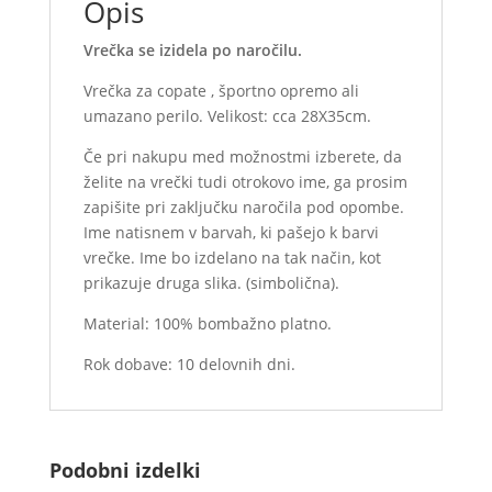
Opis
Vrečka se izidela po naročilu.
Vrečka za copate , športno opremo ali
umazano perilo. Velikost: cca 28X35cm.
Če pri nakupu med možnostmi izberete, da
želite na vrečki tudi otrokovo ime, ga prosim
zapišite pri zaključku naročila pod opombe.
Ime natisnem v barvah, ki pašejo k barvi
vrečke. Ime bo izdelano na tak način, kot
prikazuje druga slika. (simbolična).
Material: 100% bombažno platno.
Rok dobave: 10 delovnih dni.
Podobni izdelki