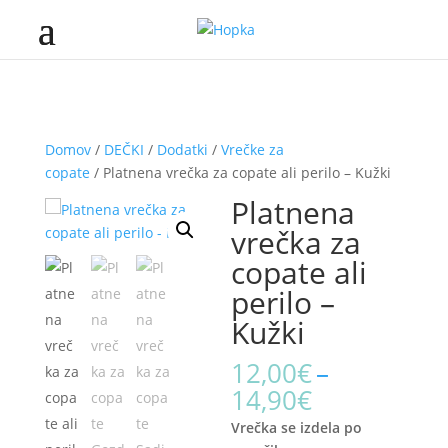
Domov
/
DEČKI
/
Dodatki
/
Vrečke za
copate
/ Platnena vrečka za copate ali perilo – Kužki
Platnena
vrečka za
copate ali
perilo –
Kužki
12,00
€
–
Price
14,90
€
range:
Vrečka se izdela po
12,00€