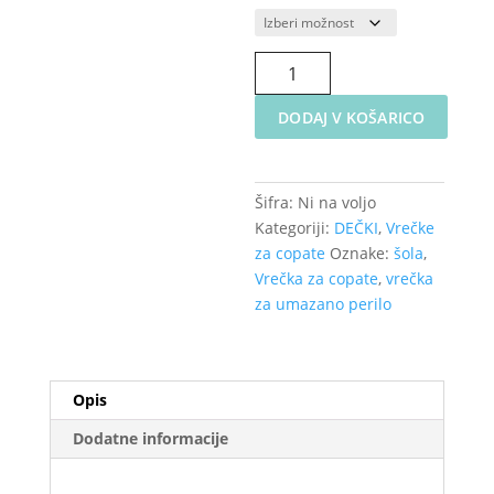
Platnena
vrečka
za
DODAJ V KOŠARICO
copate
ali
perilo
Šifra:
Ni na voljo
-
Kategoriji:
DEČKI
,
Vrečke
Kužki
za copate
Oznake:
šola
,
količina
Vrečka za copate
,
vrečka
za umazano perilo
Opis
Dodatne informacije