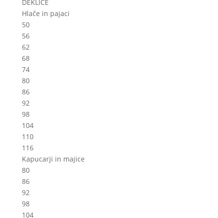
DEKLICE
product
Hlače in pajaci
page
50
56
62
68
74
80
86
92
98
104
110
116
Kapucarji in majice
80
86
92
98
104