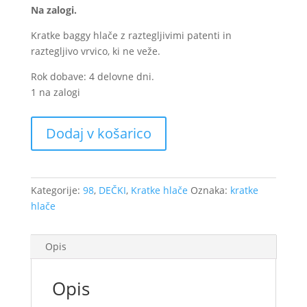
Na zalogi.
Kratke baggy hlače z raztegljivimi patenti in
raztegljivo vrvico, ki ne veže.
Rok dobave: 4 delovne dni.
1 na zalogi
Otroške
Dodaj v košarico
kratke
baggy
hlače
Medy
Kategorije:
98
,
DEČKI
,
Kratke hlače
Oznaka:
kratke
-
hlače
Melanž
rjave
Opis
Kitki,
velikost
98
Opis
(na