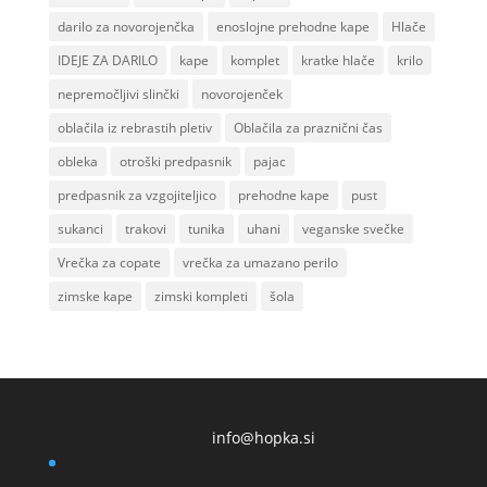
darilo za novorojenčka
enoslojne prehodne kape
Hlače
IDEJE ZA DARILO
kape
komplet
kratke hlače
krilo
nepremočljivi slinčki
novorojenček
oblačila iz rebrastih pletiv
Oblačila za praznični čas
obleka
otroški predpasnik
pajac
predpasnik za vzgojiteljico
prehodne kape
pust
sukanci
trakovi
tunika
uhani
veganske svečke
Vrečka za copate
vrečka za umazano perilo
zimske kape
zimski kompleti
šola
info@hopka.si