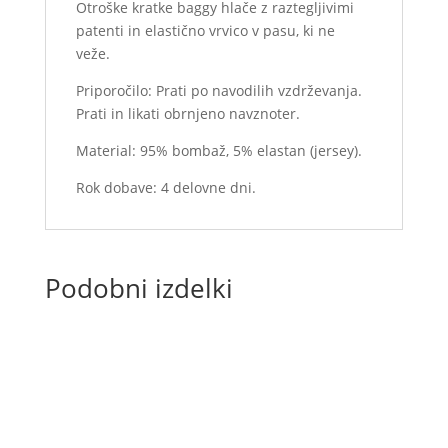
Otroške kratke baggy hlače z raztegljivimi
zalogi)
patenti in elastično vrvico v pasu, ki ne
količina
veže.
Priporočilo: Prati po navodilih vzdrževanja.
Prati in likati obrnjeno navznoter.
Material: 95% bombaž, 5% elastan (jersey).
Rok dobave: 4 delovne dni.
Podobni izdelki