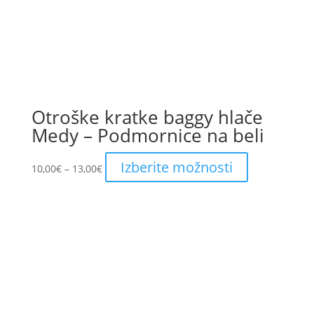
Otroške kratke baggy hlače
Medy – Podmornice na beli
Price
This
Izberite možnosti
10,00
€
–
13,00
€
range:
product
10,00€
has
through
multiple
13,00€
variants.
The
options
may
be
chosen