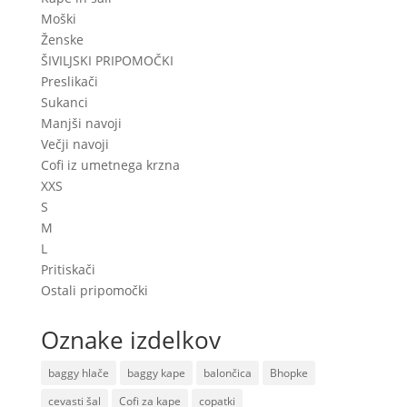
Moški
Ženske
ŠIVILJSKI PRIPOMOČKI
Preslikači
Sukanci
Manjši navoji
Večji navoji
Cofi iz umetnega krzna
XXS
S
M
L
Pritiskači
Ostali pripomočki
Oznake izdelkov
baggy hlače
baggy kape
balončica
Bhopke
cevasti šal
Cofi za kape
copatki