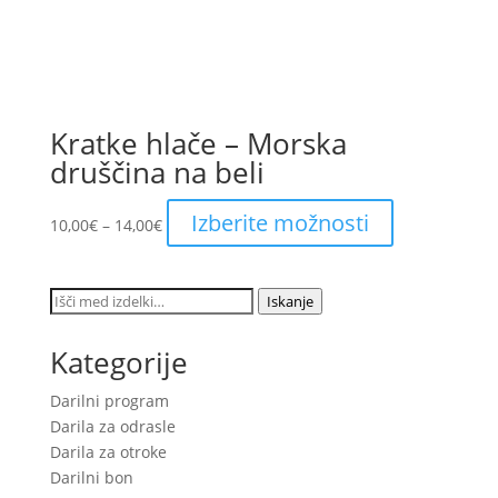
Kratke hlače – Morska
druščina na beli
Price
This
Izberite možnosti
10,00
€
–
14,00
€
range:
product
10,00€
has
through
multiple
Išči:
Iskanje
14,00€
variants.
The
Kategorije
options
may
Darilni program
be
Darila za odrasle
chosen
Darila za otroke
on
Darilni bon
the