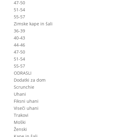
47-50
51-54
55-57
Zimske kape in šali
36-39
40-43
44-46
47-50
51-54
55-57
ODRASLI
Dodatki za dom
Scrunchie
Uhani
Fiksni uhani
Viseči uhani
Trakovi
Moški
Ženski
Kape in šali