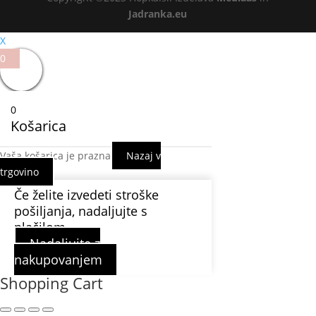
Jadranka.eu
X
0
0
Košarica
Vaša košarica je prazna
Nazaj v
trgovino
Če želite izvedeti stroške
pošiljanja, nadaljujte s
plačilom.
Nadaljujte z
nakupovanjem
Shopping Cart