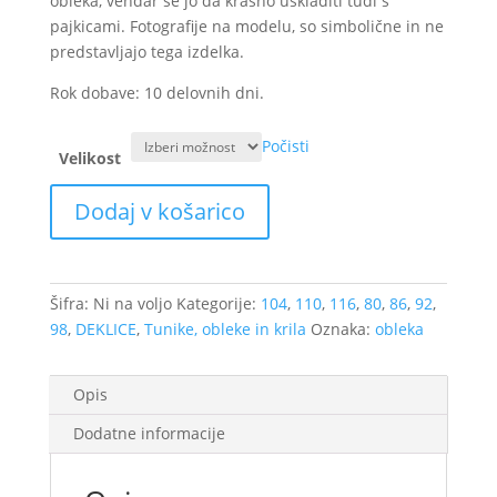
obleka, vendar se jo da krasno uskladiti tudi s
pajkicami. Fotografije na modelu, so simbolične in ne
predstavljajo tega izdelka.
Rok dobave: 10 delovnih dni.
Počisti
Velikost
Obleka
Dodaj v košarico
Eli
-
Rožnate
cvetke
Šifra:
Ni na voljo
Kategorije:
104
,
110
,
116
,
80
,
86
,
92
,
količina
98
,
DEKLICE
,
Tunike, obleke in krila
Oznaka:
obleka
Opis
Dodatne informacije