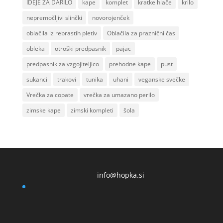
IDEJE ZA DARILO
kape
komplet
kratke hlače
krilo
nepremočljivi slinčki
novorojenček
oblačila iz rebrastih pletiv
Oblačila za praznični čas
obleka
otroški predpasnik
pajac
predpasnik za vzgojiteljico
prehodne kape
pust
sukanci
trakovi
tunika
uhani
veganske svečke
Vrečka za copate
vrečka za umazano perilo
zimske kape
zimski kompleti
šola
info@hopka.si