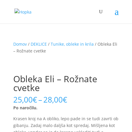
Domov
/
DEKLICE
/
Tunike, obleke in krila
/ Obleka Eli
– Rožnate cvetke
Obleka Eli – Rožnate
cvetke
Price
25,00
€
–
28,00
€
range:
Po naročilu.
25,00€
through
Krasen kroj na A obliko, lepo pade in se tudi zavrti ob
28,00€
gibanju. Zadaj malo daljša kot spredaj. Mišljena kot