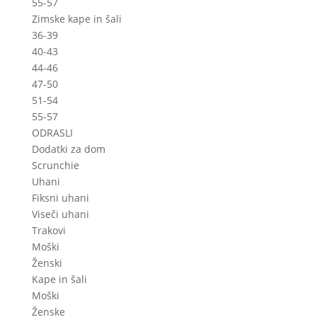
55-57
Zimske kape in šali
36-39
40-43
44-46
47-50
51-54
55-57
ODRASLI
Dodatki za dom
Scrunchie
Uhani
Fiksni uhani
Viseči uhani
Trakovi
Moški
Ženski
Kape in šali
Moški
Ženske