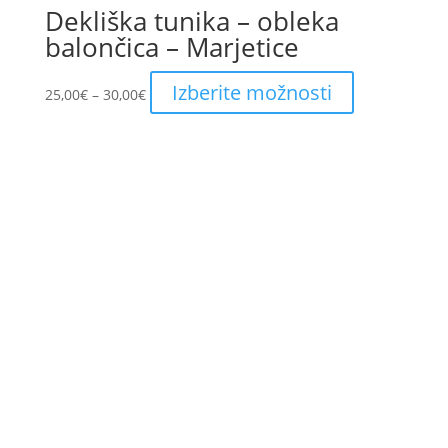
Dekliška tunika – obleka
balončica – Marjetice
Price
This
Izberite možnosti
25,00
€
–
30,00
€
range:
product
25,00€
has
through
multiple
30,00€
variants.
The
options
may
be
chosen
on
the
product
page