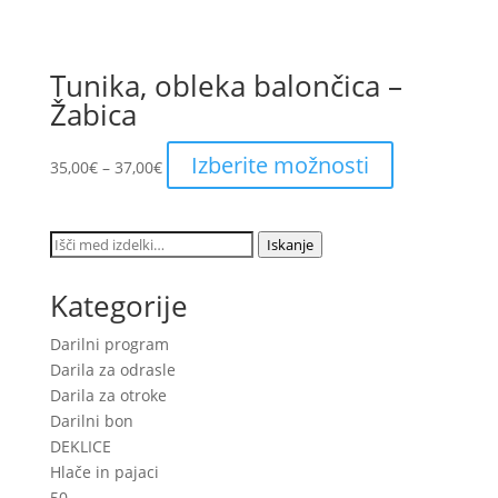
Tunika, obleka balončica –
Žabica
Price
This
Izberite možnosti
35,00
€
–
37,00
€
range:
product
35,00€
has
through
multiple
Išči:
Iskanje
37,00€
variants.
The
Kategorije
options
may
Darilni program
be
Darila za odrasle
chosen
Darila za otroke
on
Darilni bon
the
DEKLICE
product
Hlače in pajaci
page
50