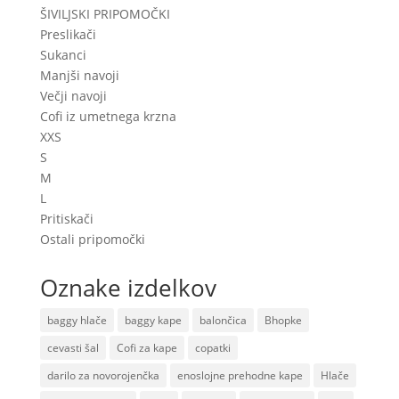
ŠIVILJSKI PRIPOMOČKI
Preslikači
Sukanci
Manjši navoji
Večji navoji
Cofi iz umetnega krzna
XXS
S
M
L
Pritiskači
Ostali pripomočki
Oznake izdelkov
baggy hlače
baggy kape
balončica
Bhopke
cevasti šal
Cofi za kape
copatki
darilo za novorojenčka
enoslojne prehodne kape
Hlače