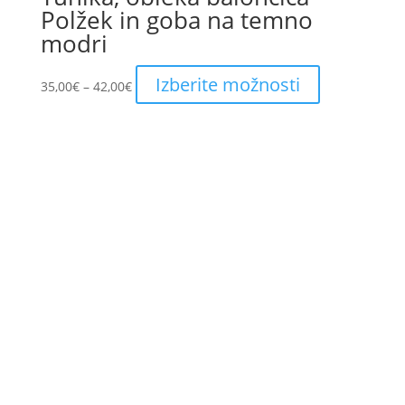
Polžek in goba na temno
modri
Price
This
Izberite možnosti
35,00
€
–
42,00
€
range:
product
35,00€
has
through
multiple
42,00€
variants.
The
options
may
be
chosen
on
the
product
page