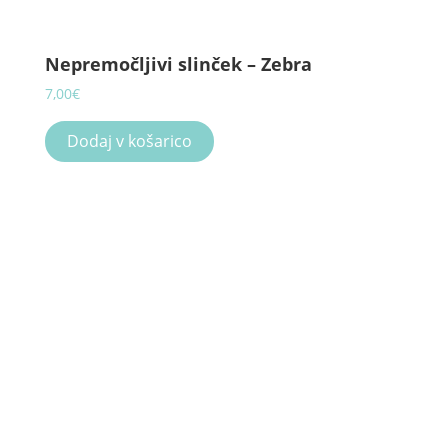
Nepremočljivi slinček – Zebra
7,00
€
Dodaj v košarico