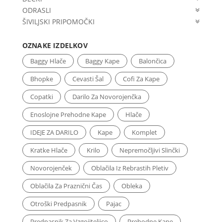
ODRASLI
ŠIVILJSKI PRIPOMOČKI
OZNAKE IZDELKOV
Baggy Hlače
Baggy Kape
Balončica
Bhopke
Cevasti Šal
Cofi Za Kape
Copatki
Darilo Za Novorojenčka
Enoslojne Prehodne Kape
Hlače
IDEJE ZA DARILO
Kape
Komplet
Kratke Hlače
Krilo
Nepremočljivi Slinčki
Novorojenček
Oblačila Iz Rebrastih Pletiv
Oblačila Za Praznični Čas
Obleka
Otroški Predpasnik
Pajac
Predpasnik Za Vzgojiteljico
Prehodne Kape