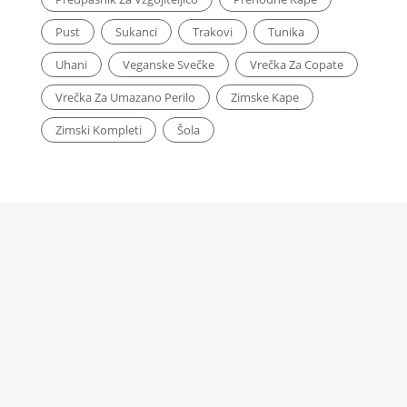
Pust
Sukanci
Trakovi
Tunika
Uhani
Veganske Svečke
Vrečka Za Copate
Vrečka Za Umazano Perilo
Zimske Kape
Zimski Kompleti
Šola