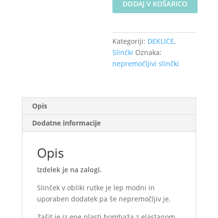
DODAJ V KOŠARICO
slinček
-
Rožice
Kategoriji:
DEKLICE
,
na
Slinčki
Oznaka:
mint
nepremočljivi slinčki
(na
zalogi)
količina
Opis
Dodatne informacije
Opis
Izdelek je na zalogi.
Slinček v obliki rutke je lep modni in
uporaben dodatek pa še nepremočljiv je.
Zašit je iz ene plasti bombaža z elastanom