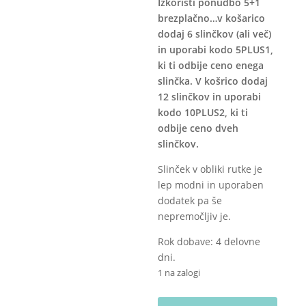
Izkoristi ponudbo 5+1
brezplačno…v košarico
dodaj 6 slinčkov (ali več)
in uporabi kodo 5PLUS1,
ki ti odbije ceno enega
slinčka. V košrico dodaj
12 slinčkov in uporabi
kodo 10PLUS2, ki ti
odbije ceno dveh
slinčkov.
Slinček v obliki rutke je
lep modni in uporaben
dodatek pa še
nepremočljiv je.
Rok dobave: 4 delovne
dni.
1 na zalogi
Nepremočljivi