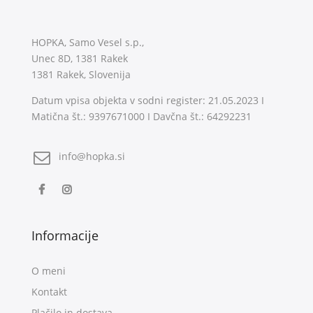
HOPKA, Samo Vesel s.p.,
Unec 8D, 1381 Rakek
1381 Rakek, Slovenija
Datum vpisa objekta v sodni register: 21.05.2023 I
Matična št.: 9397671000 I Davčna št.: 64292231
info@hopka.si
Informacije
O meni
Kontakt
Plačilo in dostava