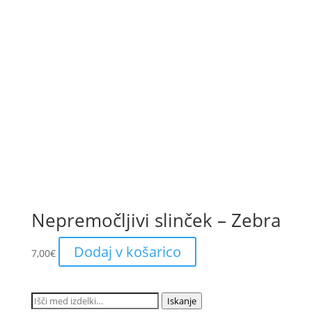
Nepremočljivi slinček – Zebra
Dodaj v košarico
7,00
€
Išči:
Iskanje