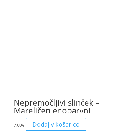
Nepremočljivi slinček –
Mareličen enobarvni
Dodaj v košarico
7,00
€