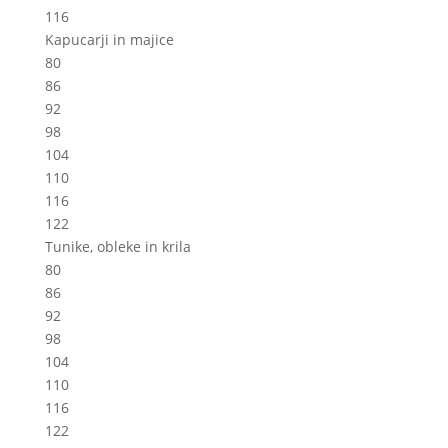
116
Kapucarji in majice
80
86
92
98
104
110
116
122
Tunike, obleke in krila
80
86
92
98
104
110
116
122