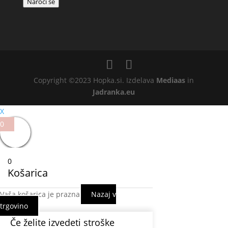
Naroči se
Copyright ©2023 Hopka.si. Izdelava
Mediaas
in
Jadranka.eu
X
0
0
Košarica
Vaša košarica je prazna
Nazaj v
trgovino
Če želite izvedeti stroške