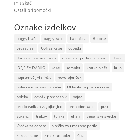
Pritiskači
Ostali pripomočki
Oznake izdelkov
baggy hlače
baggy kape
balončica
Bhopke
cevasti šal
Cofi za kape
copatki
darilo za novorojenčka
enoslojne prehodne kape
Hlače
IDEJE ZA DARILO
kape
komplet
kratke hlače
krilo
nepremočljivi slinčki
novorojenček
oblačila iz rebrastih pletiv
Oblačila za praznični čas
obleka
otroški predpasnik
pajac
predpasnik za vzgojiteljico
prehodne kape
pust
sukanci
trakovi
tunika
uhani
veganske svečke
Vrečka za copate
vrečka za umazano perilo
zimske kape
zimski kompleti
šola