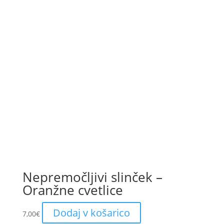
Nepremočljivi slinček –
Oranžne cvetlice
Dodaj v košarico
7,00
€