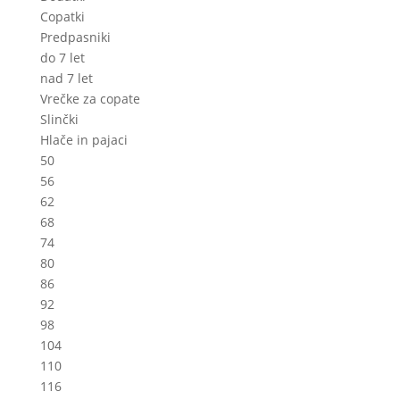
Copatki
Predpasniki
do 7 let
nad 7 let
Vrečke za copate
Slinčki
Hlače in pajaci
50
56
62
68
74
80
86
92
98
104
110
116