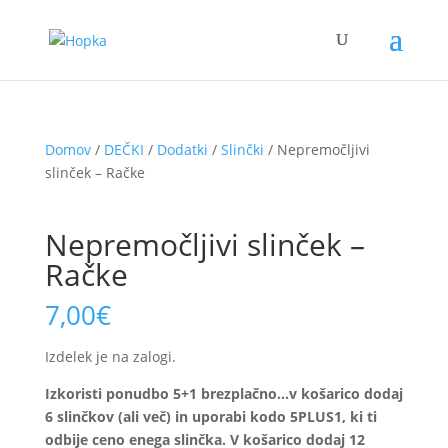
Domov
/
DEČKI
/
Dodatki
/
Slinčki
/ Nepremočljivi
slinček – Račke
Nepremočljivi slinček –
Račke
7,00
€
Izdelek je na zalogi.
Izkoristi ponudbo 5+1 brezplačno…v košarico dodaj
6 slinčkov (ali več) in uporabi kodo 5PLUS1, ki ti
odbije ceno enega slinčka. V košarico dodaj 12