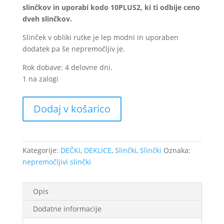
slinčkov in uporabi kodo 10PLUS2, ki ti odbije ceno
dveh slinčkov.
Slinček v obliki rutke je lep modni in uporaben
dodatek pa še nepremočljiv je.
Rok dobave: 4 delovne dni.
1 na zalogi
Nepremočljivi
Dodaj v košarico
slinček
-
Račke
količina
Kategorije:
DEČKI
,
DEKLICE
,
Slinčki
,
Slinčki
Oznaka:
nepremočljivi slinčki
Opis
Dodatne informacije