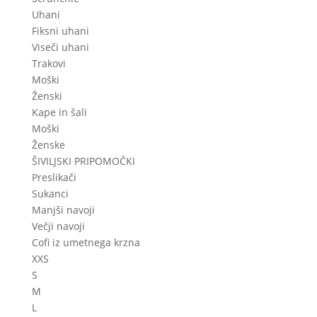
Uhani
Fiksni uhani
Viseči uhani
Trakovi
Moški
Ženski
Kape in šali
Moški
Ženske
ŠIVILJSKI PRIPOMOČKI
Preslikači
Sukanci
Manjši navoji
Večji navoji
Cofi iz umetnega krzna
XXS
S
M
L