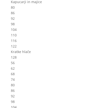
Kapucarji in majice
80
86
92
98
104
110
116
122
Kratke hlače
128
56
62
68
74
80
86
92
98
104