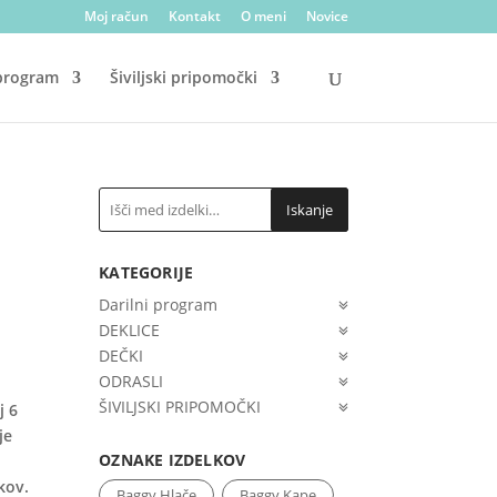
Moj račun
Kontakt
O meni
Novice
 program
Šiviljski pripomočki
Iskanje
KATEGORIJE
Darilni program
DEKLICE
DEČKI
ODRASLI
ŠIVILJSKI PRIPOMOČKI
j 6
je
OZNAKE IZDELKOV
kov.
Baggy Hlače
Baggy Kape