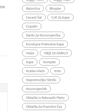
tek
Balončica
Bhopke
Cevasti Šal
Cofi Za Kape
Copatki
Darilo Za Novorojenčka
Enoslojne Prehodne Kape
Hlače
IDEJE ZA DARILO
Kape
Komplet
Kratke Hlače
Krilo
Nepremočljivi Slinčki
Novorojenček
Oblačila Iz Rebrastih Pletiv
Oblačila Za Praznični Čas