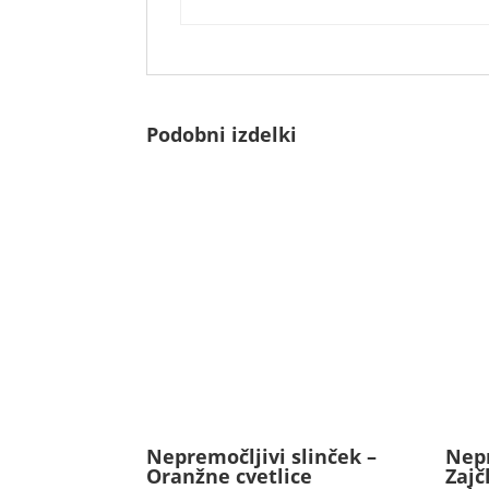
Podobni izdelki
Nepremočljivi slinček –
Nepr
Oranžne cvetlice
Zajč