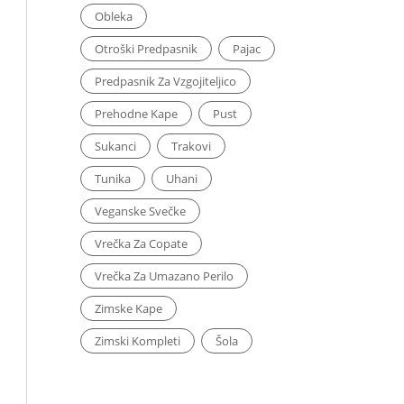
Obleka
Otroški Predpasnik
Pajac
Predpasnik Za Vzgojiteljico
Prehodne Kape
Pust
Sukanci
Trakovi
Tunika
Uhani
Veganske Svečke
Vrečka Za Copate
Vrečka Za Umazano Perilo
Zimske Kape
Zimski Kompleti
Šola