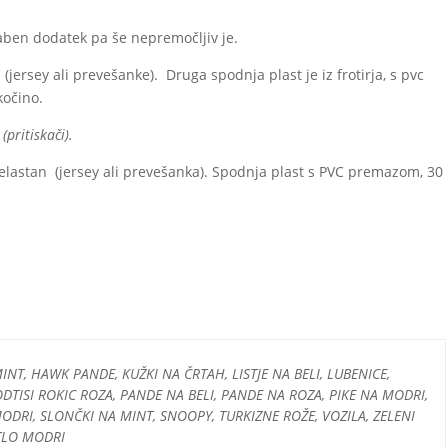
raben dodatek pa še nepremočljiv je.
(jersey ali prevešanke). Druga spodnja plast je iz frotirja, s pvc
kočino.
pritiskači).
elastan (jersey ali prevešanka). Spodnja plast s PVC premazom, 30
NT, HAWK PANDE, KUŽKI NA ČRTAH, LISTJE NA BELI, LUBENICE,
ODTISI ROKIC ROZA, PANDE NA BELI, PANDE NA ROZA, PIKE NA MODRI,
DRI, SLONČKI NA MINT, SNOOPY, TURKIZNE ROŽE, VOZILA, ZELENI
TLO MODRI