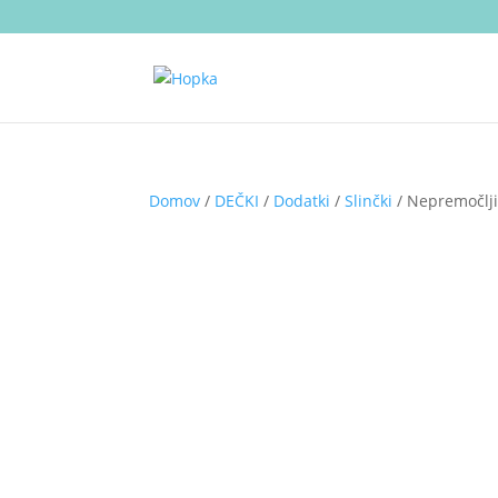
Domov
/
DEČKI
/
Dodatki
/
Slinčki
/ Nepremočljiv