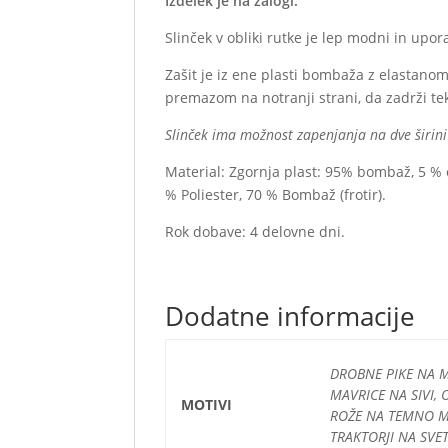
Izdelek je na zalogi.
Slinček v obliki rutke je lep modni in upo
Zašit je iz ene plasti bombaža z elastanom 
premazom na notranji strani, da zadrži te
Slinček ima možnost zapenjanja na dve širini (
Material: Zgornja plast: 95% bombaž, 5 % 
% Poliester, 70 % Bombaž (frotir).
Rok dobave: 4 delovne dni.
Dodatne informacije
DROBNE PIKE NA MI
MAVRICE NA SIVI, 
MOTIVI
ROŽE NA TEMNO MO
TRAKTORJI NA SVE