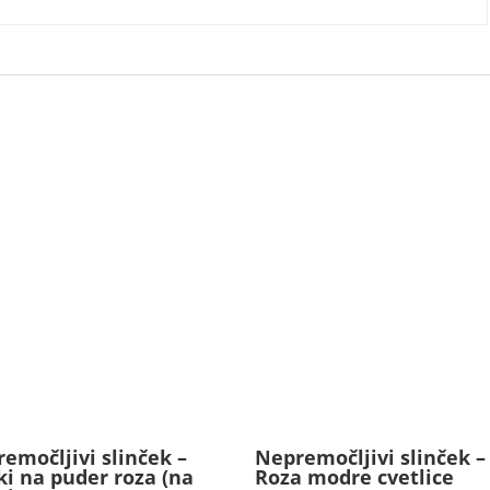
emočljivi slinček –
Nepremočljivi slinček –
ki na puder roza (na
Roza modre cvetlice