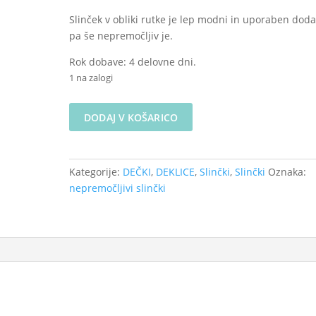
Slinček v obliki rutke je lep modni in uporaben doda
pa še nepremočljiv je.
Rok dobave: 4 delovne dni.
1 na zalogi
Nepremočljivi
DODAJ V KOŠARICO
slinček
-
Pikice
Kategorije:
DEČKI
,
DEKLICE
,
Slinčki
,
Slinčki
Oznaka:
na
nepremočljivi slinčki
rumeno
zeleni
količina