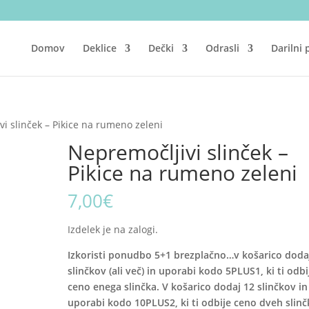
Domov
Deklice
Dečki
Odrasli
Darilni
i slinček – Pikice na rumeno zeleni
Nepremočljivi slinček –
Pikice na rumeno zeleni
7,00
€
Izdelek je na zalogi.
Izkoristi ponudbo 5+1 brezplačno…v košarico doda
slinčkov (ali več) in uporabi kodo 5PLUS1, ki ti odbi
ceno enega slinčka. V košarico dodaj 12 slinčkov in
uporabi kodo 10PLUS2, ki ti odbije ceno dveh slinč