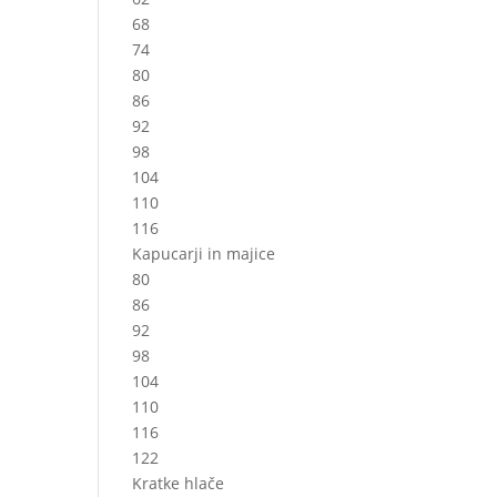
68
74
80
86
92
98
104
110
116
Kapucarji in majice
80
86
92
98
104
110
116
122
Kratke hlače