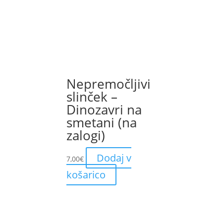
Nepremočljivi
slinček –
Dinozavri na
smetani (na
zalogi)
Dodaj v
7,00
€
košarico