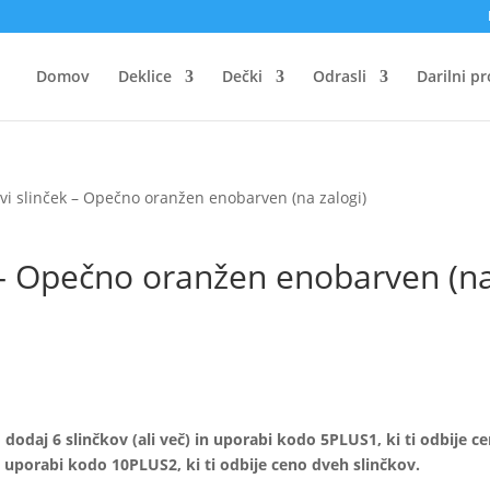
Domov
Deklice
Dečki
Odrasli
Darilni p
vi slinček – Opečno oranžen enobarven (na zalogi)
 – Opečno oranžen enobarven (n
odaj 6 slinčkov (ali več) in uporabi kodo 5PLUS1, ki ti odbije c
n uporabi kodo 10PLUS2, ki ti odbije ceno dveh slinčkov.