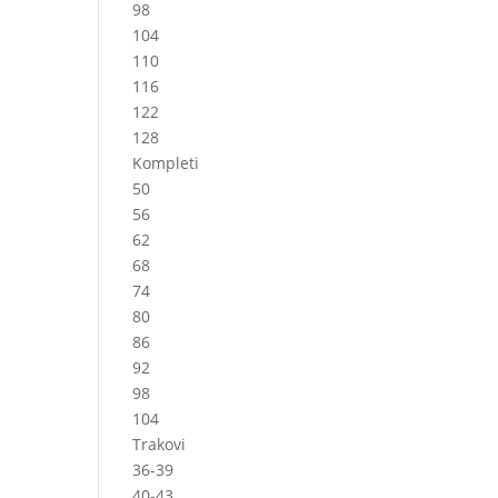
98
104
110
116
122
128
Kompleti
50
56
62
68
74
80
86
92
98
104
Trakovi
36-39
40-43