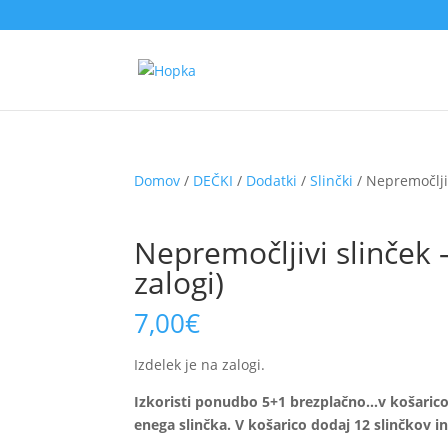
Domov
/
DEČKI
/
Dodatki
/
Slinčki
/ Nepremočlji
Nepremočljivi slinček
zalogi)
7,00
€
Izdelek je na zalogi.
Izkoristi ponudbo 5+1 brezplačno…v košarico d
enega slinčka. V košarico dodaj 12 slinčkov i