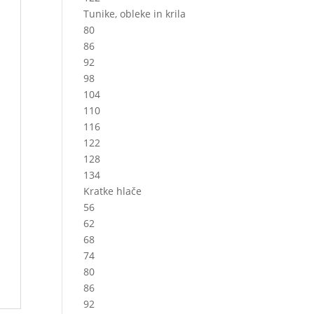
Tunike, obleke in krila
80
86
92
98
104
110
116
122
128
134
Kratke hlače
56
62
68
74
80
86
92