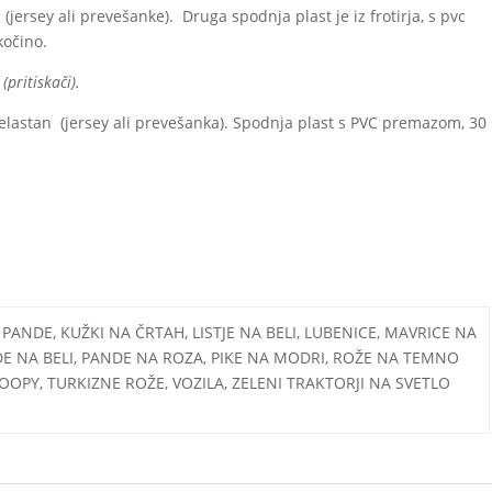
(jersey ali prevešanke). Druga spodnja plast je iz frotirja, s pvc
kočino.
pritiskači).
elastan (jersey ali prevešanka). Spodnja plast s PVC premazom, 30
ANDE, KUŽKI NA ČRTAH, LISTJE NA BELI, LUBENICE, MAVRICE NA
NDE NA BELI, PANDE NA ROZA, PIKE NA MODRI, ROŽE NA TEMNO
OPY, TURKIZNE ROŽE, VOZILA, ZELENI TRAKTORJI NA SVETLO