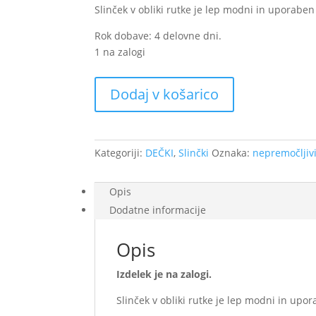
Slinček v obliki rutke je lep modni in uporabe
Rok dobave: 4 delovne dni.
1 na zalogi
Nepremočljivi
Dodaj v košarico
slinček
-
Opečno
oranžen
Kategoriji:
DEČKI
,
Slinčki
Oznaka:
nepremočljivi
enobarven
(na
Opis
zalogi)
Dodatne informacije
količina
Opis
Izdelek je na zalogi.
Slinček v obliki rutke je lep modni in upo