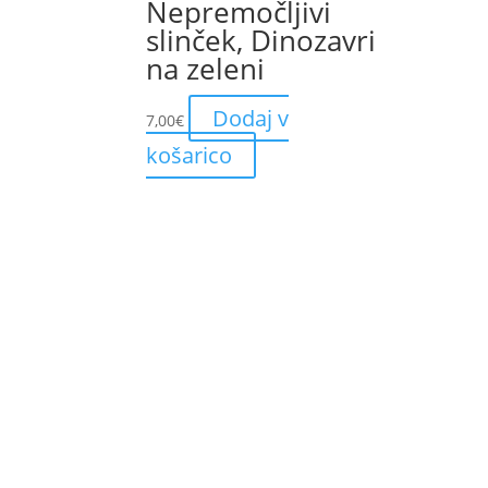
Nepremočljivi
slinček, Dinozavri
na zeleni
Dodaj v
7,00
€
košarico