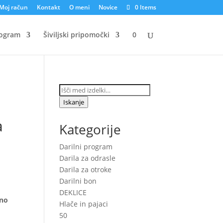
Moj račun
Kontakt
O meni
Novice
0 Items
rogram
Šiviljski pripomočki
0
Išči:
Iskanje
a
Kategorije
Darilni program
Darila za odrasle
Darila za otroke
Darilni bon
DEKLICE
eno
Hlače in pajaci
50