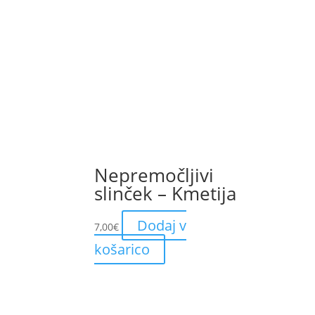
Nepremočljivi
slinček – Kmetija
Dodaj v
7,00
€
košarico