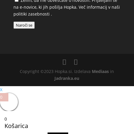
Želim, da me obveščate o novostih. Prijavljam se
na e-novice, ki jih pošilja Hopka. Več informacij v naši
politiki zasebnosti
.
Naroči se
Copyright ©2023 Hopka.si. Izdelava
Mediaas
in
Jadranka.eu
X
0
0
Košarica