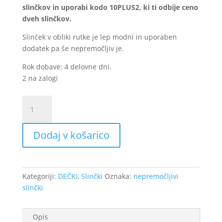
slinčkov in uporabi kodo 10PLUS2, ki ti odbije ceno
dveh slinčkov.
Slinček v obliki rutke je lep modni in uporaben
dodatek pa še nepremočljiv je.
Rok dobave: 4 delovne dni.
2 na zalogi
Nepremočljivi
slinček
-
Dodaj v košarico
Jeans
moder
količina
Kategoriji:
DEČKI
,
Slinčki
Oznaka:
nepremočljivi
slinčki
Opis