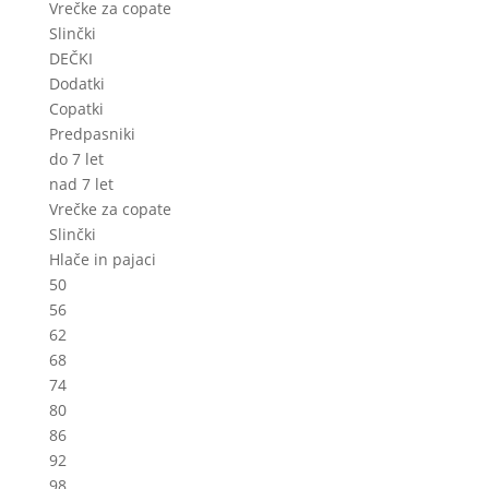
Vrečke za copate
Slinčki
DEČKI
Dodatki
Copatki
Predpasniki
do 7 let
nad 7 let
Vrečke za copate
Slinčki
Hlače in pajaci
50
56
62
68
74
80
86
92
98