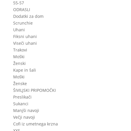
55-57
ODRASLI
Dodatki za dom
Scrunchie
Uhani
Fiksni uhani
Viseči uhani
Trakovi
Moški
Ženski
Kape in šali
Moški
Ženske
ŠIVILJSKI PRIPOMOČKI
Preslikači
Sukanci
Manjši navoji
Večji navoji
Cofi iz umetnega krzna
XXS