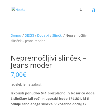
Domov
/
DEČKI
/
Dodatki
/
Slinčki
/ Nepremočljivi
slinček – Jeans moder
Nepremočljivi slinček –
Jeans moder
7,00
€
Izdelek je na zalogi.
Izkoristi ponudbo 5+1 brezplačno…v košarico dodaj
6 slinčkov (ali več) in uporabi kodo 5PLUS1, ki ti
odbije ceno enega slinčka. V košarico dodaj 12