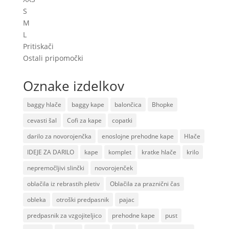
S
M
L
Pritiskači
Ostali pripomočki
Oznake izdelkov
baggy hlače
baggy kape
balončica
Bhopke
cevasti šal
Cofi za kape
copatki
darilo za novorojenčka
enoslojne prehodne kape
Hlače
IDEJE ZA DARILO
kape
komplet
kratke hlače
krilo
nepremočljivi slinčki
novorojenček
oblačila iz rebrastih pletiv
Oblačila za praznični čas
obleka
otroški predpasnik
pajac
predpasnik za vzgojiteljico
prehodne kape
pust