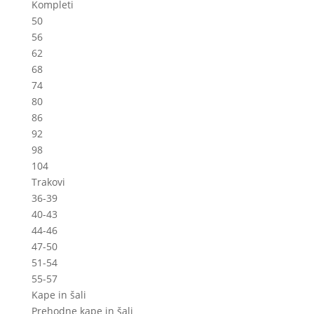
Kompleti
50
56
62
68
74
80
86
92
98
104
Trakovi
36-39
40-43
44-46
47-50
51-54
55-57
Kape in šali
Prehodne kape in šali