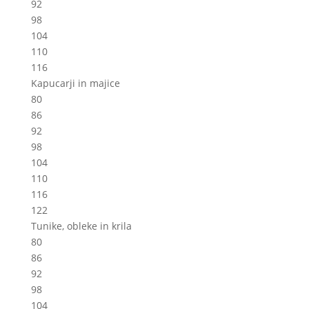
92
98
104
110
116
Kapucarji in majice
80
86
92
98
104
110
116
122
Tunike, obleke in krila
80
86
92
98
104