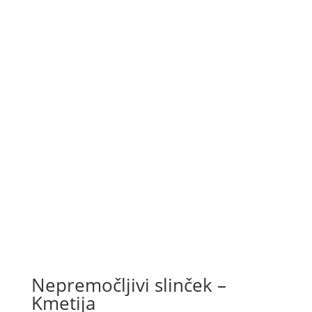
Nepremočljivi slinček –
Kmetija