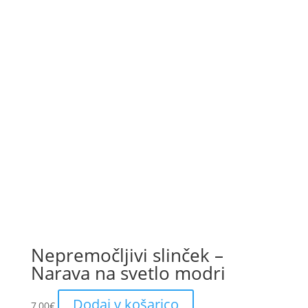
Nepremočljivi slinček –
Narava na svetlo modri
Dodaj v košarico
7,00
€