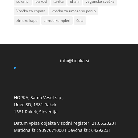
sukanci
trakovi
tunika
uhani
veganske svečke
Vrečka za copate
vrečka za umazano perilo
zimske kape
zimski kompleti
šola
info@hopka.si
HOPKA, Samo Vesel s.p.,
Unec 8D, 1381 Rakek
1381 Rakek, Slovenija
Datum vpisa objekta v sodni register: 21.05.2023 I
Matična št.: 9397671000 I Davčna št.: 64292231