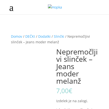
Domov
/
DEČKI
/
Dodatki
/
Slinčki
/ Nepremočljivi
slinček – Jeans moder melanž
Nepremočlji
vi slinček –
Jeans
moder
melanž
7,00
€
Izdelek je na zalogi.