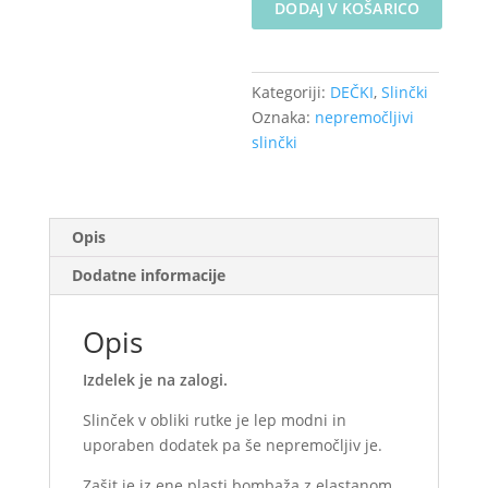
DODAJ V KOŠARICO
slinček
-
Jeans
Kategoriji:
DEČKI
,
Slinčki
moder
Oznaka:
nepremočljivi
melanž
slinčki
količina
Opis
Dodatne informacije
Opis
Izdelek je na zalogi.
Slinček v obliki rutke je lep modni in
uporaben dodatek pa še nepremočljiv je.
Zašit je iz ene plasti bombaža z elastanom