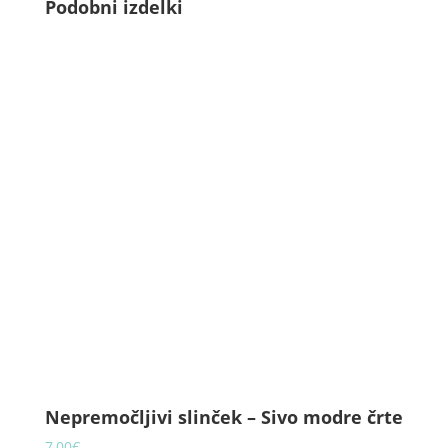
Podobni izdelki
Nepremočljivi slinček – Sivo modre črte
7,00
€