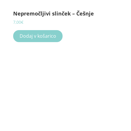
Nepremočljivi slinček – Češnje
7,00
€
Dodaj v košarico