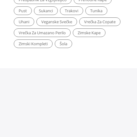
Pust
Sukanci
Trakovi
Tunika
Uhani
Veganske Svečke
Vrečka Za Copate
Vrečka Za Umazano Perilo
Zimske Kape
Zimski Kompleti
Šola