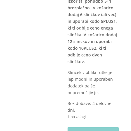
Izkoristi ponudbo 5+1
brezplačno…v košarico
dodaj 6 slinčkov (ali več)
in uporabi kodo 5PLUS1,
ki ti odbije ceno enega
slinčka. V košarico dodaj
12 slinčkov in uporabi
kodo 10PLUS2, ki ti
odbije ceno dveh
slinčkov.
Slinček v obliki rutke je
lep modni in uporaben
dodatek pa še
nepremočljiv je.
Rok dobave: 4 delovne
dni.
1 na zalogi
Nepremočljivi