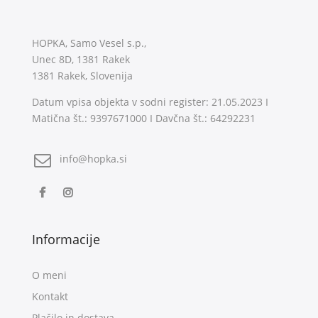
HOPKA, Samo Vesel s.p.,
Unec 8D, 1381 Rakek
1381 Rakek, Slovenija
Datum vpisa objekta v sodni register: 21.05.2023 I
Matična št.: 9397671000 I Davčna št.: 64292231
info@hopka.si
Informacije
O meni
Kontakt
Plačilo in dostava