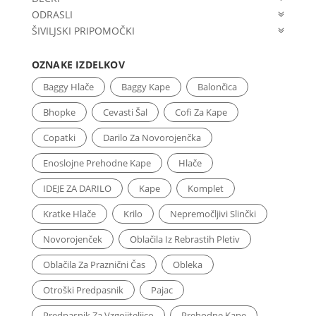
ODRASLI
ŠIVILJSKI PRIPOMOČKI
OZNAKE IZDELKOV
Baggy Hlače
Baggy Kape
Balončica
Bhopke
Cevasti Šal
Cofi Za Kape
Copatki
Darilo Za Novorojenčka
Enoslojne Prehodne Kape
Hlače
IDEJE ZA DARILO
Kape
Komplet
Kratke Hlače
Krilo
Nepremočljivi Slinčki
Novorojenček
Oblačila Iz Rebrastih Pletiv
Oblačila Za Praznični Čas
Obleka
Otroški Predpasnik
Pajac
Predpasnik Za Vzgojiteljico
Prehodne Kape