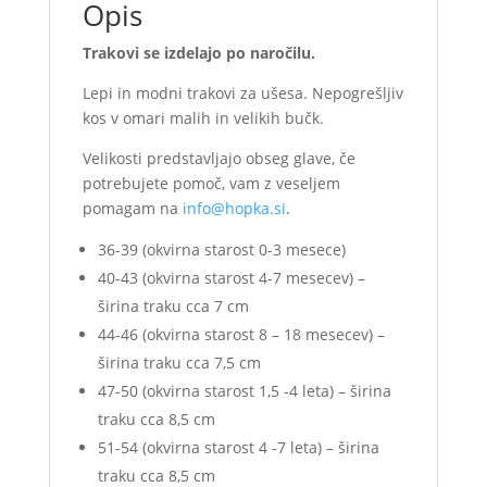
Opis
Trakovi se izdelajo po naročilu.
Lepi in modni trakovi za ušesa. Nepogrešljiv
kos v omari malih in velikih bučk.
Velikosti predstavljajo obseg glave, če
potrebujete pomoč, vam z veseljem
pomagam na
info@hopka.si
.
36-39 (okvirna starost 0-3 mesece)
40-43 (okvirna starost 4-7 mesecev) –
širina traku cca 7 cm
44-46 (okvirna starost 8 – 18 mesecev) –
širina traku cca 7,5 cm
47-50 (okvirna starost 1,5 -4 leta) – širina
traku cca 8,5 cm
51-54 (okvirna starost 4 -7 leta) – širina
traku cca 8,5 cm