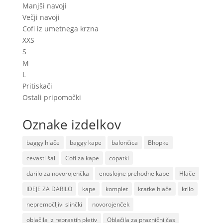
Manjši navoji
Večji navoji
Cofi iz umetnega krzna
XXS
S
M
L
Pritiskači
Ostali pripomočki
Oznake izdelkov
baggy hlače
baggy kape
balončica
Bhopke
cevasti šal
Cofi za kape
copatki
darilo za novorojenčka
enoslojne prehodne kape
Hlače
IDEJE ZA DARILO
kape
komplet
kratke hlače
krilo
nepremočljivi slinčki
novorojenček
oblačila iz rebrastih pletiv
Oblačila za praznični čas