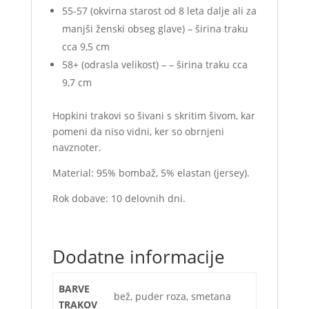
55-57 (okvirna starost od 8 leta dalje ali za
manjši ženski obseg glave) – širina traku
cca 9,5 cm
58+ (odrasla velikost) – – širina traku cca
9,7 cm
Hopkini trakovi so šivani s skritim šivom, kar
pomeni da niso vidni, ker so obrnjeni
navznoter.
Material: 95% bombaž, 5% elastan (jersey).
Rok dobave: 10 delovnih dni.
Dodatne informacije
BARVE
bež, puder roza, smetana
TRAKOV