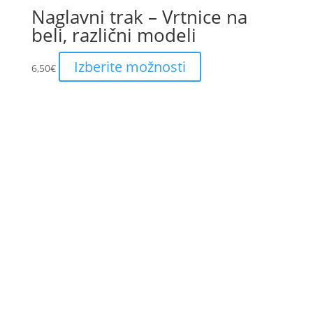
Naglavni trak – Vrtnice na
beli, različni modeli
This
Izberite možnosti
6,50
€
product
has
multiple
variants.
The
options
may
be
chosen
on
the
product
page