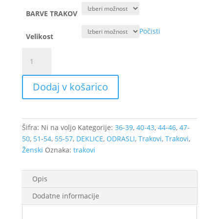
BARVE TRAKOV
Počisti
Velikost
Naglavni
trak
-
Dodaj v košarico
Turban
s
kristalčki
(različne
Šifra:
Ni na voljo
Kategorije:
36-39
,
40-43
,
44-46
,
47-
barve)
50
,
51-54
,
55-57
,
DEKLICE
,
ODRASLI
,
Trakovi
,
Trakovi
,
količina
Ženski
Oznaka:
trakovi
Opis
Dodatne informacije