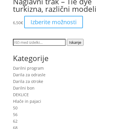
Naglavni trak – Tie dye
turkizna, različni modeli
This
Izberite možnosti
6,50
€
product
has
multiple
Išči:
Iskanje
variants.
The
Kategorije
options
may
Darilni program
be
Darila za odrasle
chosen
Darila za otroke
on
Darilni bon
the
DEKLICE
product
Hlače in pajaci
page
50
56
62
68