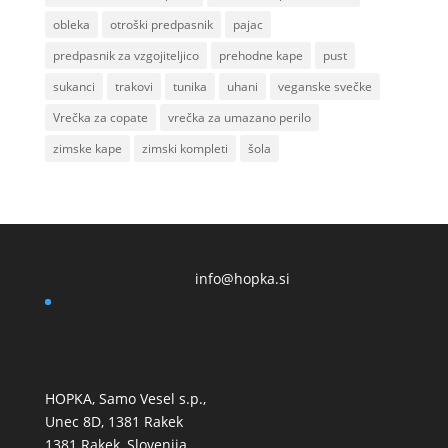
obleka
otroški predpasnik
pajac
predpasnik za vzgojiteljico
prehodne kape
pust
sukanci
trakovi
tunika
uhani
veganske svečke
Vrečka za copate
vrečka za umazano perilo
zimske kape
zimski kompleti
šola
info@hopka.si
HOPKA, Samo Vesel s.p.,
Unec 8D, 1381 Rakek
1381 Rakek, Slovenija