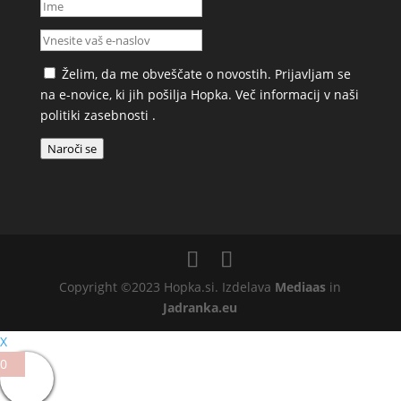
Želim, da me obveščate o novostih. Prijavljam se
na e-novice, ki jih pošilja Hopka. Več informacij v naši
politiki zasebnosti
.
Naroči se
Copyright ©2023 Hopka.si. Izdelava
Mediaas
in
Jadranka.eu
X
0