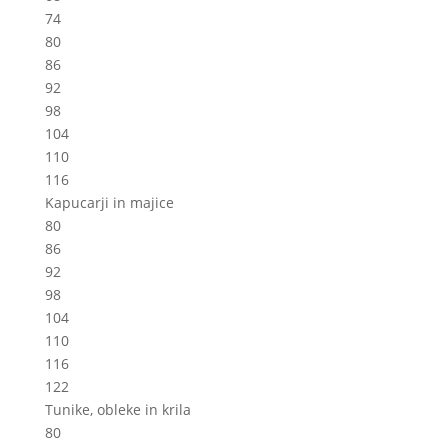
74
80
86
92
98
104
110
116
Kapucarji in majice
80
86
92
98
104
110
116
122
Tunike, obleke in krila
80