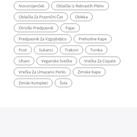
Novorojenček
Oblačila Iz Rebrastih Pletiv
Oblačila Za Praznični Čas
Obleka
Otroški Predpasnik
Pajac
Predpasnik Za Vzgojiteljico
Prehodne Kape
Pust
Sukanci
Trakovi
Tunika
Uhani
Veganske Svečke
Vrečka Za Copate
Vrečka Za Umazano Perilo
Zimske Kape
Zimski Kompleti
Šola