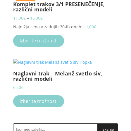
Komplet trakov 3/1 PRESENEČENJE,
options
različni modeli
may
be
Price
11,00
€
–
16,00
€
chosen
range:
Najnižja cena v zadnjih 30-ih dneh:
11,00
€
on
11,00€
This
the
through
product
Izberite možnosti
product
16,00€
has
page
multiple
variants.
The
Naglavni trak – Melanž svetlo siv,
options
različni modeli
may
be
6,50
€
chosen
This
on
product
Izberite možnosti
the
has
product
multiple
page
variants.
The
Iskanje