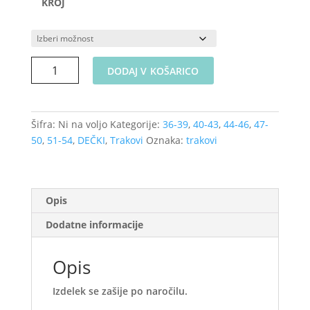
KROJ
Naglavni
DODAJ V KOŠARICO
trak
-
Gradbena
Šifra:
Ni na voljo
Kategorije:
36-39
,
40-43
,
44-46
,
47-
vozila,
50
,
51-54
,
DEČKI
,
Trakovi
Oznaka:
trakovi
različni
modeli
količina
Opis
Dodatne informacije
Opis
Izdelek se zašije po naročilu.