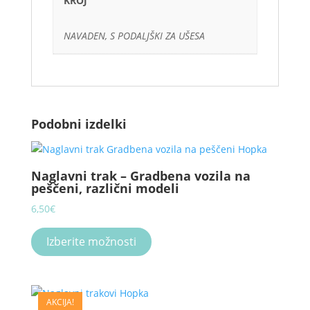
KROJ
NAVADEN, S PODALJŠKI ZA UŠESA
Podobni izdelki
Naglavni trak – Gradbena vozila na
peščeni, različni modeli
6,50
€
This
product
Izberite možnosti
has
multiple
variants.
AKCIJA!
The