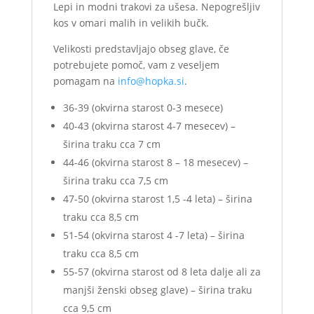
Lepi in modni trakovi za ušesa. Nepogrešljiv
kos v omari malih in velikih bučk.
Velikosti predstavljajo obseg glave, če
potrebujete pomoč, vam z veseljem
pomagam na
info@hopka.si
.
36-39 (okvirna starost 0-3 mesece)
40-43 (okvirna starost 4-7 mesecev) –
širina traku cca 7 cm
44-46 (okvirna starost 8 – 18 mesecev) –
širina traku cca 7,5 cm
47-50 (okvirna starost 1,5 -4 leta) – širina
traku cca 8,5 cm
51-54 (okvirna starost 4 -7 leta) – širina
traku cca 8,5 cm
55-57 (okvirna starost od 8 leta dalje ali za
manjši ženski obseg glave) – širina traku
cca 9,5 cm