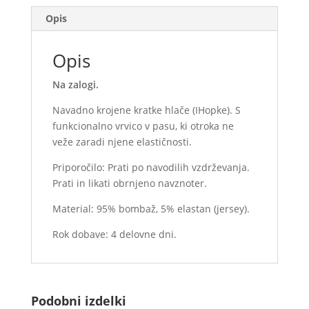
(na
Opis
zalogi)
količina
Opis
Na zalogi.
Navadno krojene kratke hlače (IHopke). S
funkcionalno vrvico v pasu, ki otroka ne
veže zaradi njene elastičnosti.
Priporočilo: Prati po navodilih vzdrževanja.
Prati in likati obrnjeno navznoter.
Material: 95% bombaž, 5% elastan (jersey).
Rok dobave: 4 delovne dni.
Podobni izdelki