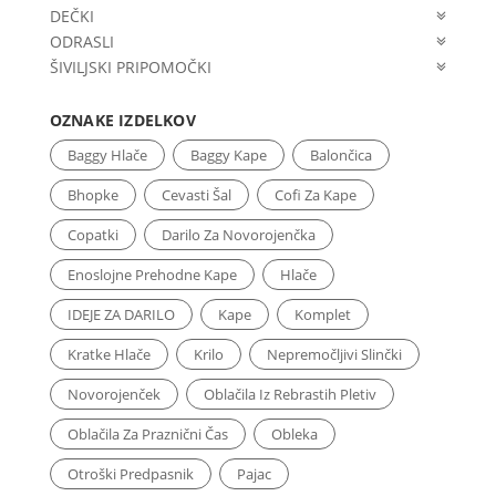
DEČKI
ODRASLI
ŠIVILJSKI PRIPOMOČKI
OZNAKE IZDELKOV
Baggy Hlače
Baggy Kape
Balončica
Bhopke
Cevasti Šal
Cofi Za Kape
Copatki
Darilo Za Novorojenčka
Enoslojne Prehodne Kape
Hlače
IDEJE ZA DARILO
Kape
Komplet
Kratke Hlače
Krilo
Nepremočljivi Slinčki
Novorojenček
Oblačila Iz Rebrastih Pletiv
Oblačila Za Praznični Čas
Obleka
Otroški Predpasnik
Pajac