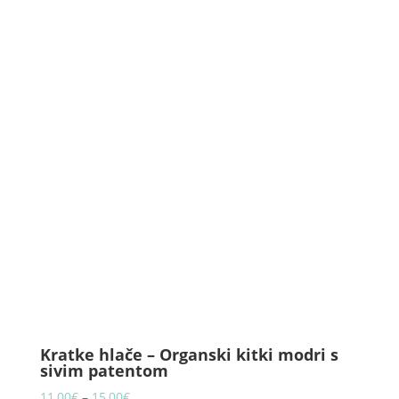
Kratke hlače – Organski kitki modri s
sivim patentom
Price
11,00
€
–
15,00
€