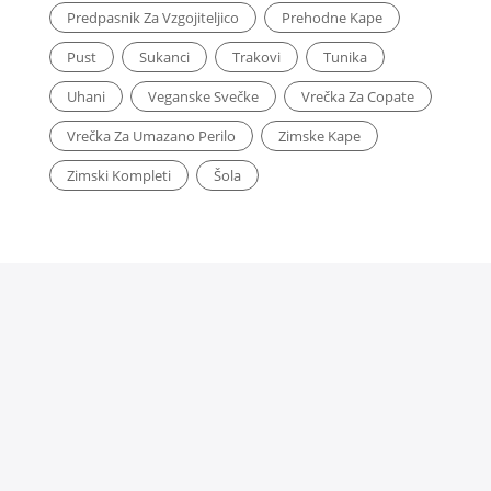
Predpasnik Za Vzgojiteljico
Prehodne Kape
Pust
Sukanci
Trakovi
Tunika
Uhani
Veganske Svečke
Vrečka Za Copate
Vrečka Za Umazano Perilo
Zimske Kape
Zimski Kompleti
Šola