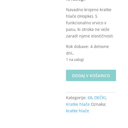
Navadno krojene kratke
hlače (IHopke). S
funkcionalno vrvico v
pasu, ki otroka ne veže
zaradi njene elastičnosti.
Rok dobave: 4 delovne
dni,.
1 na zalogi
Kratke
DODAJ V KOŠARICO
hlače
-
Morski
Kategorije:
68
,
DEČKI
,
svet
Kratke hlače
Oznaka:
na
kratke hlače
petrol
velikost
68