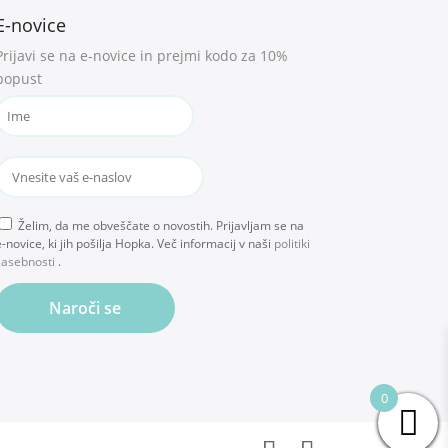
E-novice
Prijavi se na e-novice in prejmi kodo za 10%
popust
Želim, da me obveščate o novostih. Prijavljam se na
-novice, ki jih pošilja Hopka. Več informacij v naši
politiki
zasebnosti
.
Naroči se
0