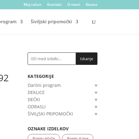
Moj račun
Kontakt
O meni
Novice
 program
Šiviljski pripomočki
Iskanje
 92
KATEGORIJE
Darilni program
DEKLICE
DEČKI
ODRASLI
ŠIVILJSKI PRIPOMOČKI
OZNAKE IZDELKOV
Baggy Hlače
Baggy Kape