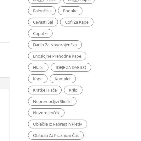
Balončica
Bhopke
Cevasti Šal
Cofi Za Kape
Copatki
Darilo Za Novorojenčka
Enoslojne Prehodne Kape
Hlače
IDEJE ZA DARILO
Kape
Komplet
Kratke Hlače
Krilo
Nepremočljivi Slinčki
Novorojenček
Oblačila Iz Rebrastih Pletiv
Oblačila Za Praznični Čas