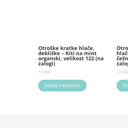
Otroške kratke hlače,
Otro
dekliške – Kiti na mint
hlač
organski, velikost 122 (na
češn
zalogi)
zalo
13,00
€
13,00
Dodaj v košarico
Do