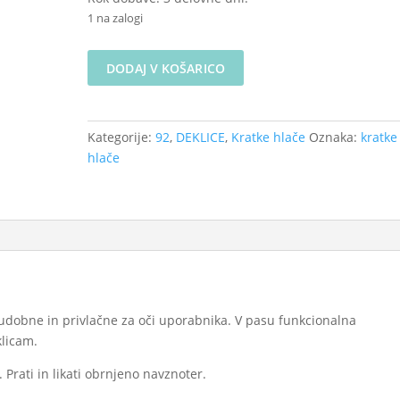
1 na zalogi
Kratke
DODAJ V KOŠARICO
hlače
-
Morska
Kategorije:
92
,
DEKLICE
,
Kratke hlače
Oznaka:
kratke
druščina
hlače
na
beli
velikost
92
(na
zalogi)
količina
udobne in privlačne za oči uporabnika. V pasu funkcionalna
klicam.
. Prati in likati obrnjeno navznoter.