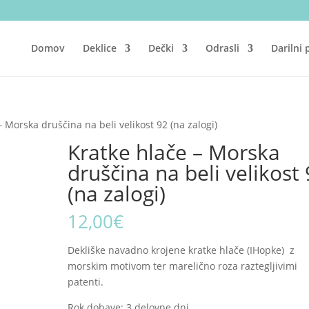
Domov
Deklice
Dečki
Odrasli
Darilni
– Morska druščina na beli velikost 92 (na zalogi)
Kratke hlače – Morska
druščina na beli velikost
(na zalogi)
12,00
€
Dekliške navadno krojene kratke hlače (IHopke) z
morskim motivom ter marelično roza raztegljivimi
patenti.
Rok dobave: 3 delovne dni.