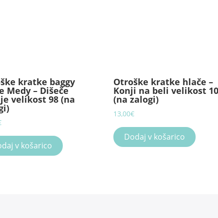
ške kratke baggy
Otroške kratke hlače –
e Medy – Dišeče
Konji na beli velikost 1
je velikost 98 (na
(na zalogi)
gi)
13,00
€
€
Dodaj v košarico
daj v košarico