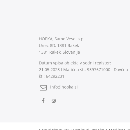
HOPKA, Samo Vesel s.p.,
Unec 8D, 1381 Rakek
1381 Rakek, Slovenija
Datum vpisa objekta v sodni register:
21.05.2023 I Matična št.: 9397671000 I Davčna
št.: 64292231
info@hopka.si