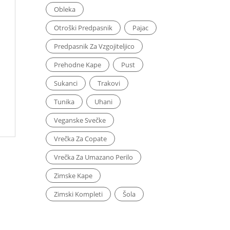
Obleka
Otroški Predpasnik
Pajac
Predpasnik Za Vzgojiteljico
Prehodne Kape
Pust
Sukanci
Trakovi
Tunika
Uhani
Veganske Svečke
Vrečka Za Copate
Vrečka Za Umazano Perilo
Zimske Kape
Zimski Kompleti
Šola