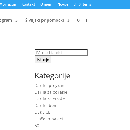
Moj račun
Kontakt
O meni
Novice
0 Items
rogram
Šiviljski pripomočki
0
Išči:
Iskanje
Kategorije
Darilni program
Darila za odrasle
Darila za otroke
Darilni bon
DEKLICE
Hlače in pajaci
50