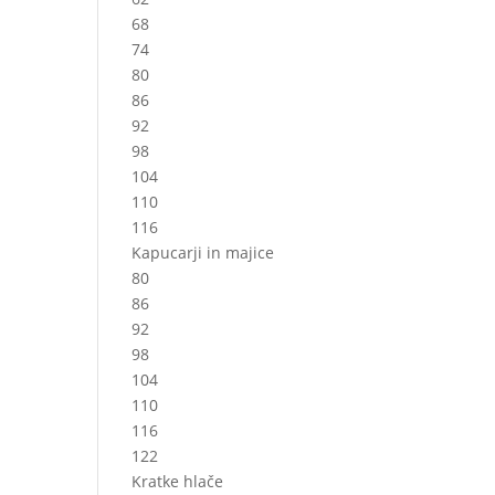
68
74
80
86
92
98
104
110
116
Kapucarji in majice
80
86
92
98
104
110
116
122
Kratke hlače