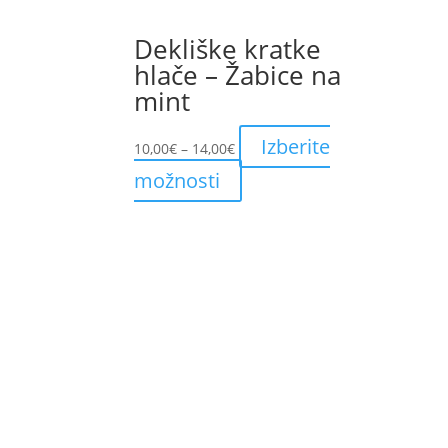
Dekliške kratke
hlače – Žabice na
mint
Price
Izberite
10,00
€
–
14,00
€
range:
This
možnosti
10,00€
product
through
has
14,00€
multiple
variants.
The
options
may
be
chosen
on
the