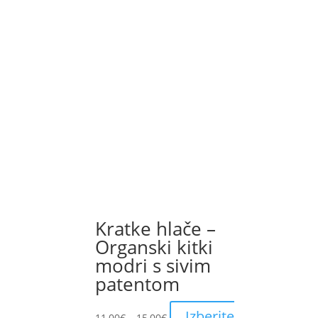
product
page
Kratke hlače –
Organski kitki
modri s sivim
patentom
Price
Izberite
11,00
€
–
15,00
€