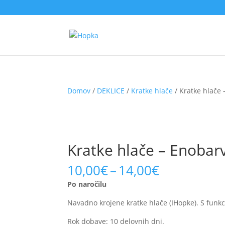
Domov
/
DEKLICE
/
Kratke hlače
/ Kratke hlače 
Kratke hlače – Enobarv
Price
10,00
€
–
14,00
€
range:
Po naročilu
10,00€
through
Navadno krojene kratke hlače (IHopke). S funkci
14,00€
Rok dobave: 10 delovnih dni.