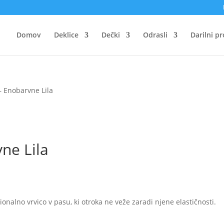
Domov
Deklice
Dečki
Odrasli
Darilni p
– Enobarvne Lila
ne Lila
onalno vrvico v pasu, ki otroka ne veže zaradi njene elastičnosti.