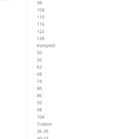
98
104
110
116
122
128
Kompleti
50
56
62
68
74
80
86
92
98
104
Trakovi
36-39
40-43