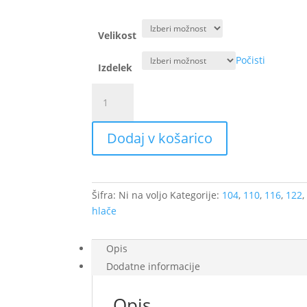
Velikost
Počisti
Izdelek
Kratke
hlače
-
Dodaj v košarico
Enobarvne
Lila
količina
Šifra:
Ni na voljo
Kategorije:
104
,
110
,
116
,
122
hlače
Opis
Dodatne informacije
Opis