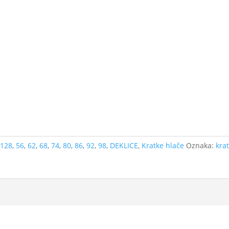
,
128
,
56
,
62
,
68
,
74
,
80
,
86
,
92
,
98
,
DEKLICE
,
Kratke hlače
Oznaka:
kra