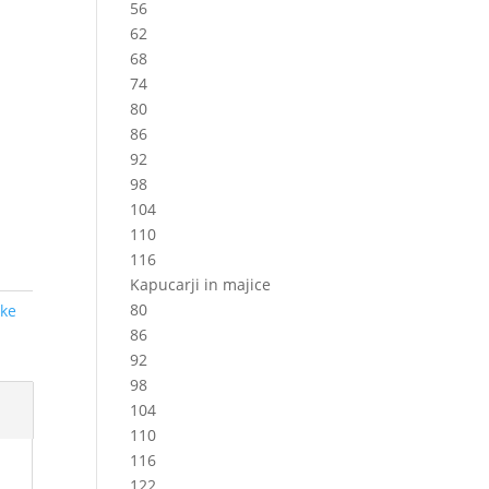
56
62
68
74
80
86
92
98
104
110
116
Kapucarji in majice
80
tke
86
92
98
104
110
116
122