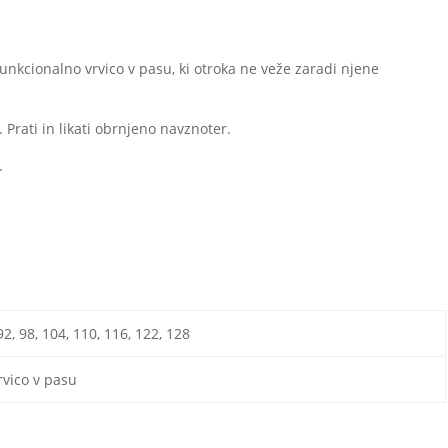
unkcionalno vrvico v pasu, ki otroka ne veže zaradi njene
. Prati in likati obrnjeno navznoter.
.
 92, 98, 104, 110, 116, 122, 128
rvico v pasu