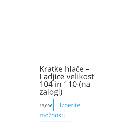
Kratke hlače –
Ladjice velikost
104 in 110 (na
zalogi)
Izberite
13,00
€
This
možnosti
product
has