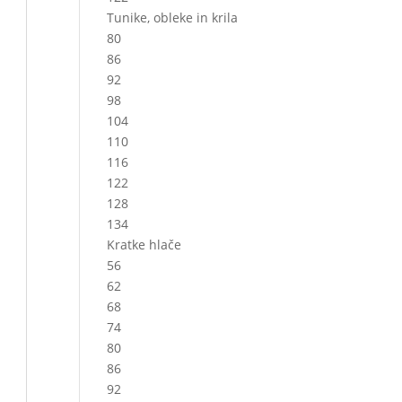
Tunike, obleke in krila
80
86
92
98
104
110
116
122
128
134
Kratke hlače
56
62
68
74
80
86
92