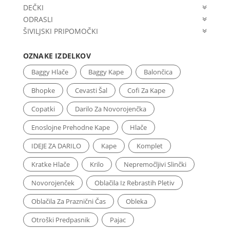
DEČKI
ODRASLI
ŠIVILJSKI PRIPOMOČKI
OZNAKE IZDELKOV
Baggy Hlače
Baggy Kape
Balončica
Bhopke
Cevasti Šal
Cofi Za Kape
Copatki
Darilo Za Novorojenčka
Enoslojne Prehodne Kape
Hlače
IDEJE ZA DARILO
Kape
Komplet
Kratke Hlače
Krilo
Nepremočljivi Slinčki
Novorojenček
Oblačila Iz Rebrastih Pletiv
Oblačila Za Praznični Čas
Obleka
Otroški Predpasnik
Pajac