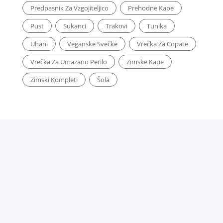
Predpasnik Za Vzgojiteljico
Prehodne Kape
Pust
Sukanci
Trakovi
Tunika
Uhani
Veganske Svečke
Vrečka Za Copate
Vrečka Za Umazano Perilo
Zimske Kape
Zimski Kompleti
Šola