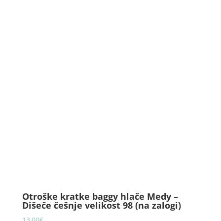
Otroške kratke baggy hlače Medy –
Dišeče češnje velikost 98 (na zalogi)
13,00
€