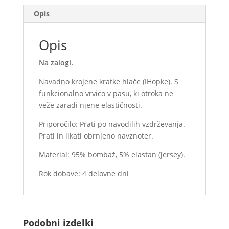
(na
Opis
zalogi)
količina
Opis
Na zalogi.
Navadno krojene kratke hlače (IHopke). S
funkcionalno vrvico v pasu, ki otroka ne
veže zaradi njene elastičnosti.
Priporočilo: Prati po navodilih vzdrževanja.
Prati in likati obrnjeno navznoter.
Material: 95% bombaž, 5% elastan (jersey).
Rok dobave: 4 delovne dni
Podobni izdelki