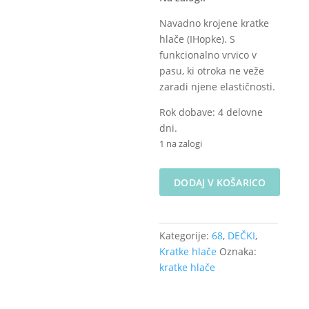
Navadno krojene kratke
hlače (IHopke). S
funkcionalno vrvico v
pasu, ki otroka ne veže
zaradi njene elastičnosti.
Rok dobave: 4 delovne
dni.
1 na zalogi
Kratke
DODAJ V KOŠARICO
hlače
-
Baby
Kategorije:
68
,
DEČKI
,
dino
Kratke hlače
Oznaka:
na
kratke hlače
smetani,
velikost
68