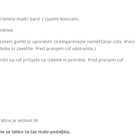
i temno modri barvi z rjavimi konicami.
zdelek:
Leseni gumb je uporaben za elegantnejše nameščanje cofa. Vrvici
delka in zavežite. Pred pranjem cof odstranite.)
prišit na cof prišijete na izdelek in pritrdite. Pred pranjem cof
abna je velikost M.
ne se lahko ta čas malo podaljša).