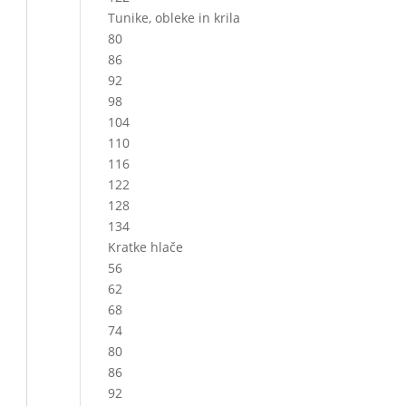
Tunike, obleke in krila
80
86
92
98
104
110
116
122
128
134
Kratke hlače
56
62
68
74
80
86
92