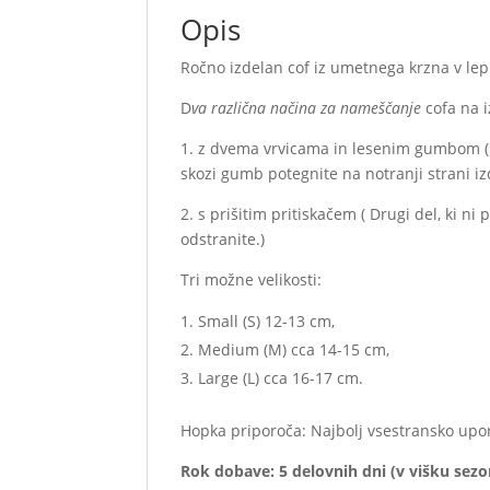
Opis
Ročno izdelan cof iz umetnega krzna v lep
D
va različna načina za nameščanje
cofa na i
1. z dvema vrvicama in lesenim gumbom (
skozi gumb potegnite na notranji strani iz
2. s prišitim pritiskačem ( Drugi del, ki ni 
odstranite.)
Tri možne velikosti:
Small (S) 12-13 cm,
Medium (M) cca 14-15 cm,
Large (L) cca 16-17 cm.
Hopka priporoča: Najbolj vsestransko upor
Rok dobave: 5 delovnih dni (v višku sezo