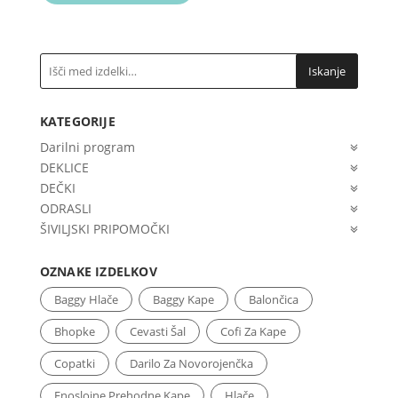
through
has
the
5,70€
multiple
product
variants.
page
The
Iskanje
options
may
KATEGORIJE
be
chosen
Darilni program
on
DEKLICE
the
DEČKI
product
ODRASLI
page
ŠIVILJSKI PRIPOMOČKI
OZNAKE IZDELKOV
Baggy Hlače
Baggy Kape
Balončica
Bhopke
Cevasti Šal
Cofi Za Kape
Copatki
Darilo Za Novorojenčka
Enoslojne Prehodne Kape
Hlače