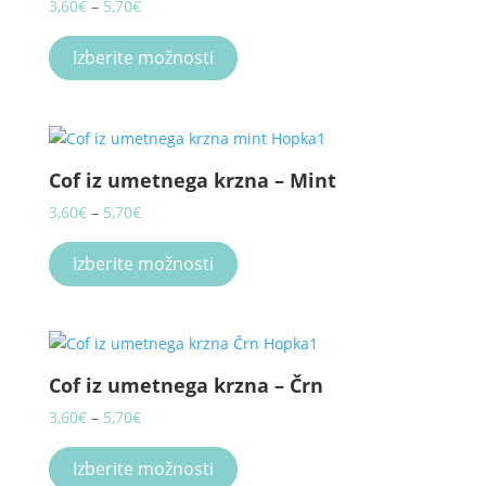
Price
3,60
€
–
5,70
€
range:
This
3,60€
product
Izberite možnosti
through
has
5,70€
multiple
variants.
The
Cof iz umetnega krzna – Mint
options
may
Price
3,60
€
–
5,70
€
be
range:
This
chosen
3,60€
product
Izberite možnosti
on
through
has
the
5,70€
multiple
product
variants.
page
The
Cof iz umetnega krzna – Črn
options
may
Price
3,60
€
–
5,70
€
be
range:
This
chosen
3,60€
product
Izberite možnosti
on