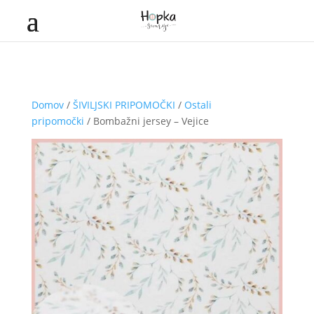
Domov
/
ŠIVILJSKI PRIPOMOČKI
/
Ostali
pripomočki
/ Bombažni jersey – Vejice