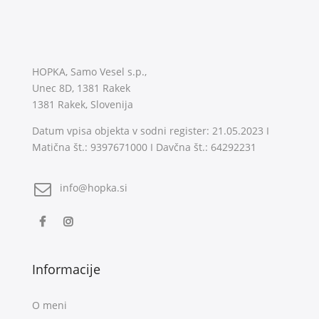
HOPKA, Samo Vesel s.p.,
Unec 8D, 1381 Rakek
1381 Rakek, Slovenija
Datum vpisa objekta v sodni register: 21.05.2023 I
Matična št.: 9397671000 I Davčna št.: 64292231
info@hopka.si
Informacije
O meni