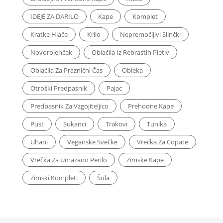
IDEJE ZA DARILO
Kape
Komplet
Kratke Hlače
Krilo
Nepremočljivi Slinčki
Novorojenček
Oblačila Iz Rebrastih Pletiv
Oblačila Za Praznični Čas
Obleka
Otroški Predpasnik
Pajac
Predpasnik Za Vzgojiteljico
Prehodne Kape
Pust
Sukanci
Trakovi
Tunika
Uhani
Veganske Svečke
Vrečka Za Copate
Vrečka Za Umazano Perilo
Zimske Kape
Zimski Kompleti
Šola