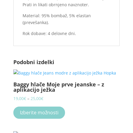
Prati in likati obrnjeno navznoter.
Material: 95% bombaž, 5% elastan
(prevešanka).
Rok dobave: 4 delovne dni.
Podobni izdelki
Baggy hlače Moje prve jeanske – z
aplikacijo ježka
Price
19,00
€
–
25,00
€
range:
This
19,00€
product
Izberite možnosti
through
has
25,00€
multiple
variants.