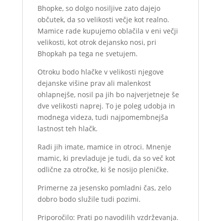
Bhopke, so dolgo nosiljive zato dajejo
občutek, da so velikosti večje kot realno.
Mamice rade kupujemo oblačila v eni večji
velikosti, kot otrok dejansko nosi, pri
Bhopkah pa tega ne svetujem.
Otroku bodo hlačke v velikosti njegove
dejanske višine prav ali malenkost
ohlapnejše, nosil pa jih bo najverjetneje še
dve velikosti naprej. To je poleg udobja in
modnega videza, tudi najpomembnejša
lastnost teh hlačk.
Radi jih imate, mamice in otroci. Mnenje
mamic, ki prevladuje je tudi, da so več kot
odlične za otročke, ki še nosijo pleničke.
Primerne za jesensko pomladni čas, zelo
dobro bodo služile tudi pozimi.
Priporočilo: Prati po navodilih vzdrževanja.