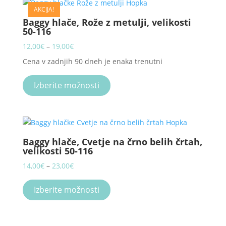
AKCIJA!
The
Baggy hlače, Rože z metulji, velikosti
options
50-116
may
be
Price
12,00
€
–
19,00
€
chosen
range:
Cena v zadnjih 90 dneh je enaka trenutni
on
12,00€
This
the
through
product
Izberite možnosti
product
19,00€
has
page
multiple
variants.
The
Baggy hlače, Cvetje na črno belih črtah,
options
velikosti 50-116
may
be
Price
14,00
€
–
23,00
€
chosen
range:
This
on
14,00€
product
Izberite možnosti
the
through
has
product
23,00€
multiple
page
variants.