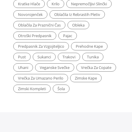
Kratke Hlače
Krilo
Nepremočljivi Slinčki
Novorojenček
Oblačila Iz Rebrastih Pletiv
Oblačila Za Praznični Čas
Obleka
Otroški Predpasnik
Pajac
Predpasnik Za Vzgojiteljico
Prehodne Kape
Pust
Sukanci
Trakovi
Tunika
Uhani
Veganske Svečke
Vrečka Za Copate
Vrečka Za Umazano Perilo
Zimske Kape
Zimski Kompleti
Šola