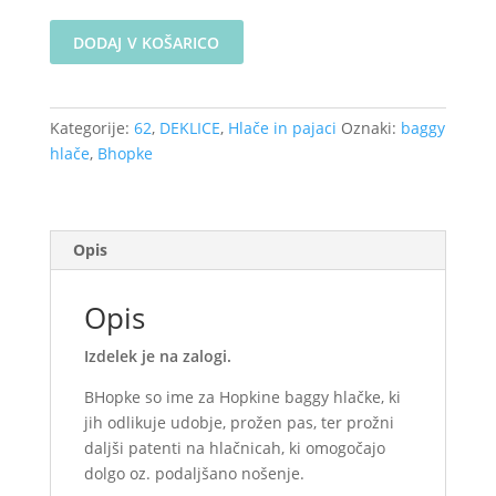
Baggy
DODAJ V KOŠARICO
hlače
-
Naravno
Kategorije:
62
,
DEKLICE
,
Hlače in pajaci
Oznaki:
baggy
cvetje
hlače
,
Bhopke
velikost
62
(na
zalogi)
Opis
količina
Opis
Izdelek je na zalogi.
BHopke so ime za Hopkine baggy hlačke, ki
jih odlikuje udobje, prožen pas, ter prožni
daljši patenti na hlačnicah, ki omogočajo
dolgo oz. podaljšano nošenje.