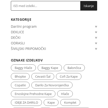
The
Iskanje
options
may
KATEGORIJE
be
chosen
Darilni program
on
DEKLICE
the
DEČKI
product
ODRASLI
page
ŠIVILJSKI PRIPOMOČKI
OZNAKE IZDELKOV
Baggy Hlače
Baggy Kape
Balončica
Bhopke
Cevasti Šal
Cofi Za Kape
Copatki
Darilo Za Novorojenčka
Enoslojne Prehodne Kape
Hlače
IDEJE ZA DARILO
Kape
Komplet