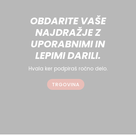
on
the
the
produ
OBDARITE VAŠE
product
page
NAJDRAŽJE Z
page
UPORABNIMI IN
LEPIMI DARILI.
Hvala ker podpiraš ročno delo.
TRGOVINA