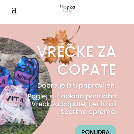
VREČKE ZA
COPATE
Dobro je biti pripravljen.
Poglej si Hopkino ponudbo
Vrečk za copate, perilo ali
športno opremo.
PONUDBA