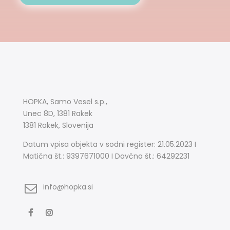
HOPKA, Samo Vesel s.p.,
Unec 8D, 1381 Rakek
1381 Rakek, Slovenija
Datum vpisa objekta v sodni register: 21.05.2023 I
Matična št.: 9397671000 I Davčna št.: 64292231
info@hopka.si