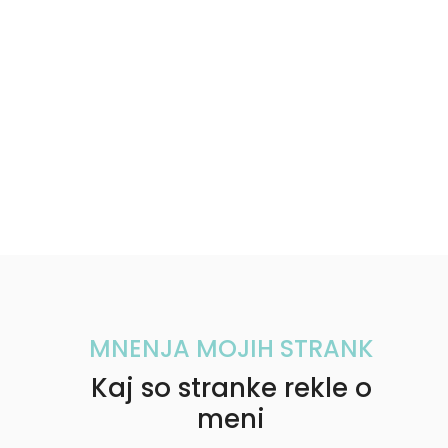
kapo, zato bi rada to delila z vami. Zakaj
prišivni pritiskač? Cofi iz umetnega krzna po
pranju v stroju niso več tako lepi, kot so bili
prej. Seveda je strojno pranje možno, vendar
je...
MNENJA MOJIH STRANK
Kaj so stranke rekle o
meni