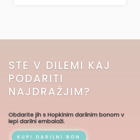
STE V DILEMI KAJ
PODARITI
NAJDRAŽJIM?
Obdarite jih s Hopkinim darilnim bonom v
lepi darilni embalaži.
KUPI DARILNI BON