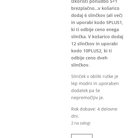
Izkoristi ponudbo 5+1
brezplačno…v košarico
dodaj 6 slinčkov (ali več)
in uporabi kodo 5PLUS1,
ki ti odbije ceno enega
slinčka. V košarico dodaj
12 slinčkov in uporabi
kodo 10PLUS2, ki ti
odbije ceno dveh
slinčkov.
Slinček v obliki rutke je
lep modni in uporaben
dodatek pa še
nepremočljiv je.
Rok dobave: 4 delovne
dni.
2 na zalogi
Nepremočljivi