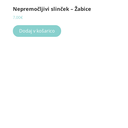
Nepremočljivi slinček – Žabice
7,00
€
Dodaj v košarico