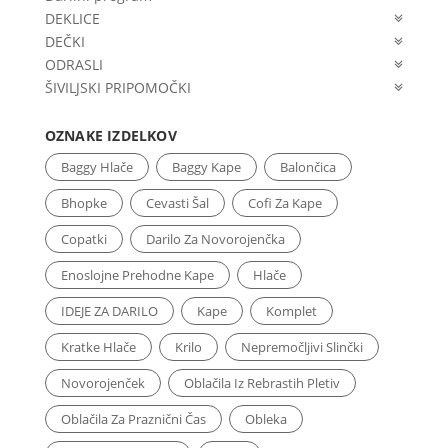
DEKLICE
DEČKI
ODRASLI
ŠIVILJSKI PRIPOMOČKI
OZNAKE IZDELKOV
Baggy Hlače
Baggy Kape
Balončica
Bhopke
Cevasti Šal
Cofi Za Kape
Copatki
Darilo Za Novorojenčka
Enoslojne Prehodne Kape
Hlače
IDEJE ZA DARILO
Kape
Komplet
Kratke Hlače
Krilo
Nepremočljivi Slinčki
Novorojenček
Oblačila Iz Rebrastih Pletiv
Oblačila Za Praznični Čas
Obleka