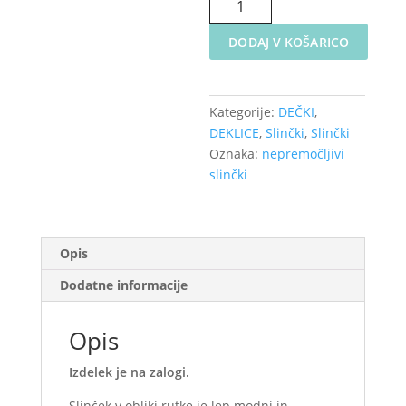
slinček
-
DODAJ V KOŠARICO
Pikice
na
pastelno
Kategorije:
DEČKI
,
rumeni
DEKLICE
,
Slinčki
,
Slinčki
količina
Oznaka:
nepremočljivi
slinčki
Opis
Dodatne informacije
Opis
Izdelek je na zalogi.
Slinček v obliki rutke je lep modni in