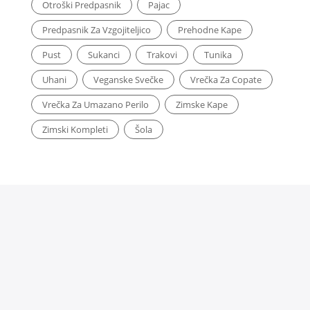
Otroški Predpasnik
Pajac
Predpasnik Za Vzgojiteljico
Prehodne Kape
Pust
Sukanci
Trakovi
Tunika
Uhani
Veganske Svečke
Vrečka Za Copate
Vrečka Za Umazano Perilo
Zimske Kape
Zimski Kompleti
Šola