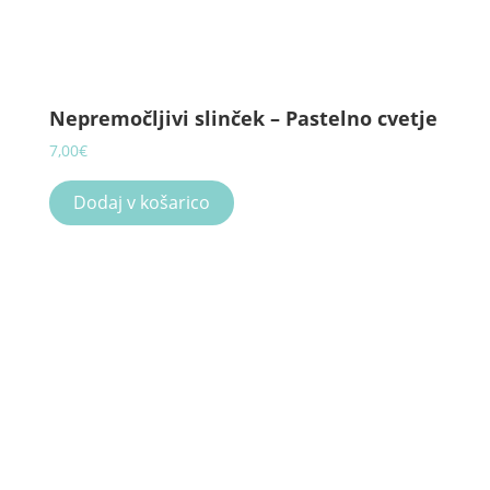
Nepremočljivi slinček – Pastelno cvetje
7,00
€
Dodaj v košarico