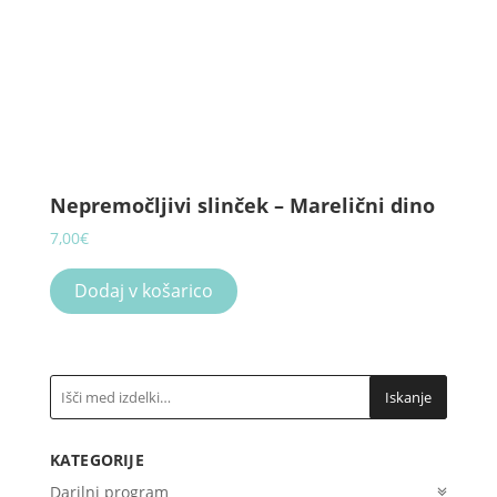
Nepremočljivi slinček – Marelični dino
7,00
€
Dodaj v košarico
Iskanje
KATEGORIJE
Darilni program